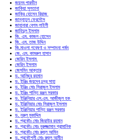
জয়নব পারভীন
জাকিয়া সুলতানা
জাকির হোসেন রিয়াজ
জান্নাতুল ফেরদৌস
জাহানারা বেগম লাইলী
জাহিদুল ইসলাম
জি. এম. কাজল হোসেন
জি. এম. তাজ উদ্দিন
জি.মাওলা গবেষণা ও সম্পাদনা পর্ষদ
জে. এম. কামরুল হাসান
জেরিন ইসলাম
জেরিন ইসলাম
জেসমিন আক্তার
ড. আনিছুর রহমান
ড. ইঞ্জিঃ জয়দেব চন্দ্র সাহা
ড. ইঞ্জিঃ মোঃ সিরাজুল ইসলাম
ড. ইঞ্জিঃ শান্তি রঞ্জন সরকার
ড. ইঞ্জিনিয়ার এস.এম. আজীজুল হক
ড. ইঞ্জিনিয়ার মোঃ সিরাজুল ইসলাম
ড. ইঞ্জিনিয়ার শান্তি রঞ্জন সরকার
ড. নুরুল মুকাদ্দিম
ড. প্রকৌঃ মোঃ জিয়াউর রহমান
ড. প্রকৌঃ মোঃ নুরুজ্জামান প্রামানিক
ড. প্রকৌঃ মোঃ রুহুল আমিন
ড. প্রকৌশলী মোঃ রুহুল আমীন