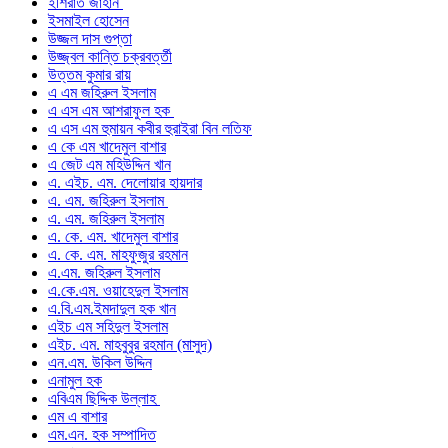
ইশিরাত জাহান
ইসমাইল হোসেন
উজ্জল দাস গুপ্তা
উজ্জ্বল কান্তি চক্রবর্ত্তী
উত্তম কুমার রায়
এ এম জহিরুল ইসলাম
এ এস এম আশরাফুল হক
এ এস এম হুমায়ন কবীর হুরাইরা বিন লতিফ
এ কে এম খাদেমুল বাশার
এ জেট এম মহিউদ্দিন খান
এ. এইচ. এম. দেলোয়ার হায়দার
এ. এম. জহিরুল ইসলাম
এ. এম. জহিরুল ইসলাম
এ. কে. এম. খাদেমুল বাশার
এ. কে. এম. মাহফুজুর রহমান
এ.এম. জহিরুল ইসলাম
এ.কে.এম. ওয়াহেদুল ইসলাম
এ.বি.এম.ইমদাদুল হক খান
এইচ এম সহিদুল ইসলাম
এইচ. এম. মাহবুবুর রহমান (মাসুদ)
এন.এম. উকিল উদ্দিন
এনামুল হক
এবিএম ছিদ্দিক উল্লাহ
এম এ বাশার
এম.এন. হক সম্পাদিত