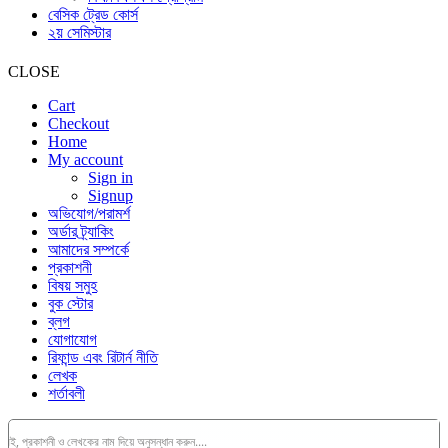
বেসিক ট্রেড কোর্স
২য় সেমিস্টার
CLOSE
Cart
Checkout
Home
My account
Sign in
Signup
অভিযোগ/পরামর্শ
অর্ডার ট্র্যাকিং
আমাদের সম্পর্কে
প্রকাশনী
বিষয় সমুহ
বুক স্টোর
ব্লগ
যোগাযোগ
রিফান্ড এবং রিটার্ন নীতি
লেখক
শর্তাবলী