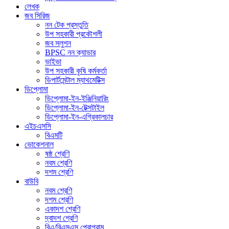
লেখক
জব সিরিজ
নন টেক প্রস্তুতি
উপ সহকারী প্রকৌশলী
জব সলুশন
BPSC নন ক্যাডার
ভাইভা
উপ সহকারী কৃষি কর্মকর্তা
ডিপার্টমেন্টাল ম্যাথমেটিক্স
ডিপ্লোমা
ডিপ্লোমা-ইন-ইঞ্জিনিয়ারিং
ডিপ্লোমা-ইন-টেক্সটাইল
ডিপ্লোমা-ইন-এগ্রিকালচার
এইচএসসি
বিএমটি
ভোকেশনাল
ষষ্ঠ শ্রেণি
নবম শ্রেণি
দশম শ্রেণি
বাউবি
নবম শ্রেণি
দশম শ্রেণি
একাদশ শ্রেণি
দ্বাদশ শ্রেণি
বিএ/বিএসএস প্রোগ্রাম