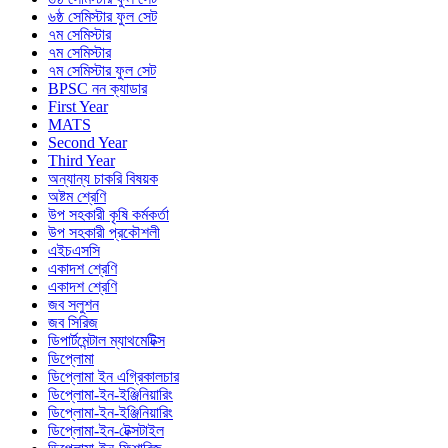
৬ষ্ঠ সেমিস্টার ফুল সেট
৭ম সেমিস্টার
৭ম সেমিস্টার
৭ম সেমিস্টার ফুল সেট
BPSC নন ক্যাডার
First Year
MATS
Second Year
Third Year
অন্যান্য চাকরি বিষয়ক
অষ্টম শ্রেণি
উপ সহকারী কৃষি কর্মকর্তা
উপ সহকারী প্রকৌশলী
এইচএসসি
একাদশ শ্রেণি
একাদশ শ্রেণি
জব সলুশন
জব সিরিজ
ডিপার্টমেন্টাল ম্যাথমেটিক্স
ডিপ্লোমা
ডিপ্লোমা ইন এগ্রিকালচার
ডিপ্লোমা-ইন-ইঞ্জিনিয়ারিং
ডিপ্লোমা-ইন-ইঞ্জিনিয়ারিং
ডিপ্লোমা-ইন-টেক্সটাইল