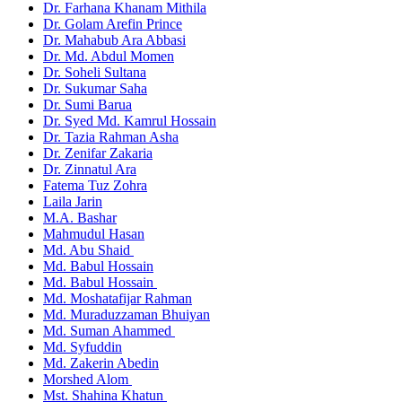
Dr. Farhana Khanam Mithila
Dr. Golam Arefin Prince
Dr. Mahabub Ara Abbasi
Dr. Md. Abdul Momen
Dr. Soheli Sultana
Dr. Sukumar Saha
Dr. Sumi Barua
Dr. Syed Md. Kamrul Hossain
Dr. Tazia Rahman Asha
Dr. Zenifar Zakaria
Dr. Zinnatul Ara
Fatema Tuz Zohra
Laila Jarin
M.A. Bashar
Mahmudul Hasan
Md. Abu Shaid
Md. Babul Hossain
Md. Babul Hossain
Md. Moshatafijar Rahman
Md. Muraduzzaman Bhuiyan
Md. Suman Ahammed
Md. Syfuddin
Md. Zakerin Abedin
Morshed Alom
Mst. Shahina Khatun