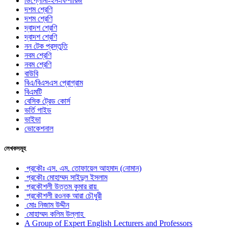
ডিপ্লোমা-ইন-ফিশারিজ
দশম শ্রেণি
দশম শ্রেণি
দ্বাদশ শ্রেণি
দ্বাদশ শ্রেণি
নন টেক প্রস্তুতি
নবম শ্রেণি
নবম শ্রেণি
বাউবি
বিএ/বিএসএস প্রোগ্রাম
বিএমটি
বেসিক ট্রেড কোর্স
ভর্তি গাইড
ভাইভা
ভোকেশনাল
লেখকসমূহ
প্রকৌঃ এস. এম. তোফায়েল আহমাদ (নোমান)
প্রকৌঃ মোহাম্মদ সাইদুল ইসলাম
প্রকৌশলী উত্তম কুমার রায়
প্রকৌশলী রওনক আরা চৌধুরী
মোঃ নিজাম উদ্দীন
মোহাম্মদ কলিম উল্লাহ
A Group of Expert English Lecturers and Professors