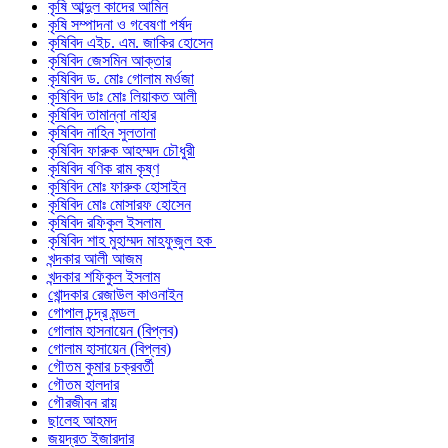
কৃষি আব্দুল কাদের আমিন
কৃষি সম্পাদনা ও গবেষণা পর্ষদ
কৃষিবিদ এইচ. এম. জাকির হোসেন
কৃষিবিদ জেসমিন আক্তার
কৃষিবিদ ড. মোঃ গোলাম মর্ওজা
কৃষিবিদ ডাঃ মোঃ লিয়াকত আলী
কৃষিবিদ তামান্না নাহার
কৃষিবিদ নাহিন সুলতানা
কৃষিবিদ ফারুক আহম্মদ চৌধুরী
কৃষিবিদ বণিক রাম কৃষ্ণ
কৃষিবিদ মোঃ ফারুক হোসাইন
কৃষিবিদ মোঃ মোসারফ হোসেন
কৃষিবিদ রফিকুল ইসলাম
কৃষিবিদ শাহ মুহাম্মদ মাহফুজুল হক
খন্দকার আলী আজম
খন্দকার শফিকুল ইসলাম
খোন্দকার রেজাউল কাওনাইন
গোপাল চন্দ্র মন্ডল
গোলাম হাসনায়েন (বিপ্লব)
গোলাম হাসায়েন (বিপ্লব)
গৌতম কুমার চক্রবর্তী
গৌতম হালদার
গৌরজীবন রায়
ছালেহ আহমদ
জয়দ্রত ইজারদার