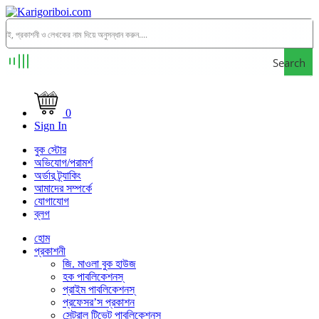
Search
0
Sign In
বুক স্টোর
অভিযোগ/পরামর্শ
অর্ডার ট্র্যাকিং
আমাদের সম্পর্কে
যোগাযোগ
ব্লগ
হোম
প্রকাশনী
জি. মাওলা বুক হাউজ
হক পাবলিকেশনস্
প্রাইম পাবলিকেশনস্
প্রফেসর’স প্রকাশন
সেন্ট্রাল টিভেট পাবলিকেশনস্