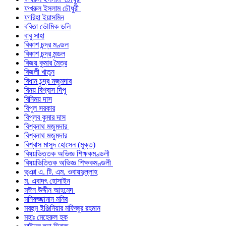
ফখরুল ইসলাম চৌধুরী
ফারিহা ইয়াসমিন
ববিতা ভৌমিক ডলি
বাবু সাহা
বিকাশ চন্দ্র মণ্ডল
বিকাশ চন্দ্র মন্ডল
বিজয় কুমার মৈত্র
বিজলী খাতুন
বিধান চন্দ্র মজুমদার
বিনয় বিশ্বাস দিপু
বিনিময় দাস
বিপুল সরকার
বিপ্লব কুমার দাস
বিশ্বনাথ মজুমদার
বিশ্বনাথ মজুমদার
বিশ্বাস মাসুদ হোসেন (মুক্ত)
বিষয়ভিত্তক অভিজ্ঞ শিক্ষকমণ্ডলী
বিষয়ভিত্তিক অভিজ্ঞ শিক্ষকমণ্ডলী
ভূঞা এ. টি. এম. ওবায়দুল্লাহ
ম. এবাদৎ হোসাইন
মঈন উদ্দীন আহমেদ
মনিরুজ্জামান মনির
মরহুম ইঞ্জিনিয়ার মফিজুর রহমান
মহাঃ মেহেরুল হক