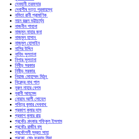
দেবযানী তরফদার
দেবাশীষ দত্ত পুরকায়স্থ
নমিতা রানী প্রামাণিক
নয়ন রঞ্জন ভট্টাচার্য্য
নাজনীন শাহানা
নাজমুন নাহার কনা
নাজমুল হাসান
নাজমুল হোসাইন
নাসির উদ্দিন
নাহিদ সুলতানা
নিগার সুলতানা
নিবীড় সরকার
নিবীড় সরকার
নিয়াজ মোহাম্মদ মিঠুন
নিরেন্দ্র নাথ পাল
নুরুন নাহার বেগম
নূরানী আহমেদ
নোয়াব আলী সোহেল
পবিত্র কুমার দেবনাথ
প্রকাশ কুমার দাস
প্রকাশ কুমার রায়
প্রকৌঃ খন্দকার শফিকুল ইসলাম
প্রকৌঃ রাজীব বসু
প্রকৌশলী সুব্রত সাহা
প্রকো. মোঃ ফরহাদ মিয়া