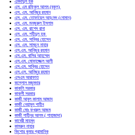
এমদাদুল হক
এস. এম রফিকুল আলম (বকুল)
এস. এম. আনিছুর রহমান
এস. এম. তোফায়েল আহ্‌মেদ (নোমান)
এস. এম. মনজুরুল ইসলাম
এস. এম. রাশেদ রানা
এস. এম. শহীদুল হক
এস. এম. সাব্বির হোসেন
এস. এম. সামচুন নাহার
এস.এম. আনিছুর রহমান
এস.এম. বাসির আহম্মেদ
এস.এম. মোফাজ্জেল আলী
এস.এম. সাব্বির হোসেন
এস.এস. আনিছুর রহমান
এসএম আরাফাত
কল্লোল মজুমদার
কাকলি সরকার
কাকলী সরকার
কাজী আবুল কালাম আজাদ
কাজী নেয়ামুল শাহীন
কাজী মোঃ ফখরুল আজম
কাজী শাহীনুর আলম ( শাহাজাদা)
কাবেরী মাহমুদ
কামরুন নাহার
কিশোর কুমার প্রামানিক