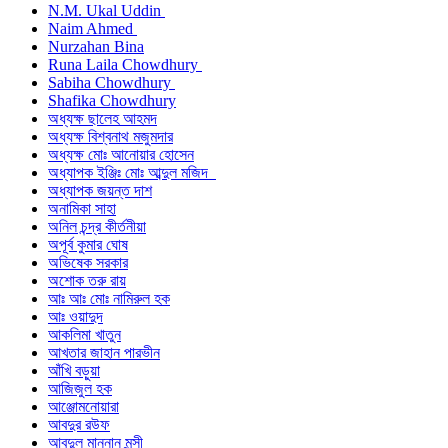
N.M. Ukal Uddin
Naim Ahmed
Nurzahan Bina
Runa Laila Chowdhury
Sabiha Chowdhury
Shafika Chowdhury
অধ্যক্ষ ছালেহ আহমদ
অধ্যক্ষ বিশ্বনাথ মজুমদার
অধ্যক্ষ মোঃ আনোয়ার হোসেন
অধ্যাপক ইঞ্জিঃ মোঃ আব্দুল মজিদ
অধ্যাপক জয়ন্ত দাশ
অনামিকা সাহা
অনিল চন্দ্র কীর্তনীয়া
অপূর্ব কুমার ঘোষ
অভিষেক সরকার
অশোক তরু রায়
আঃ আঃ মোঃ নামিরুল হক
আঃ ওয়াদুদ
আকলিমা খাতুন
আখতার জাহান পারভীন
আঁখি বড়ুয়া
আজিজুল হক
আঞ্জোমনোয়ারা
আবদুর রউফ
আবদুল মান্নান মুন্সী