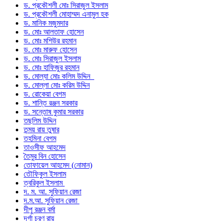
ড. প্রকৌশলী মোঃ সিরাজুল ইসলাম
ড. প্রকৌশলী মোহাম্মদ এনামুল হক
ড. মানিক মজুমদার
ড. মোঃ আলতাফ হোসেন
ড. মোঃ মশিউর রহমান
ড. মোঃ মারুফ হোসেন
ড. মোঃ সিরাজুল ইসলাম
ড. মোঃ হাফিজুর রহমান
ড. মোল্যা মোঃ কলিম উদ্দিন
ড. মোল্লা মোঃ করিম উদ্দিন
ড. রোকেয়া বেগম
ড. শান্তি রঞ্জন সরকার
ড. সন্তোষ কুমার সরকার
তছলিম উদ্দিন
তন্ময় রায় তুষার
তহমিনা বেগম
তাওসীফ আহমেদ
তৈমুর বিন হোসেন
তোফায়েল আহমেদ (নোমান)
তৌফিকুল ইসলাম
ত্বরিকুল ইসলাম
দ. ম. আ. সুফিয়ান রেজা
দ.ম.আ. সুফিয়ান রেজা
দীপু রঞ্জন বর্মা
দূর্গা চরণ রায়