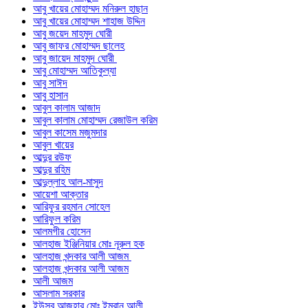
আবু খায়ের মোহাম্মদ মনিরুল হাছান
আবু খায়ের মোহাম্মদ শাহাজ উদ্দিন
আবু জয়েদ মাহমুদ ঘোরী
আবু জাফর মোহাম্মদ ছালেহ
আবু জায়েদ মাহমুদ ঘোরী
আবু মোহাম্মদ আতিকুল্যা
আবু সাঈদ
আবু হাসান
আবুল কালাম আজাদ
আবুল কালাম মোহাম্মদ রেজাউল করিম
আবুল কাসেম মজুমদার
আবুল খায়ের
আব্দুর রউফ
আব্দুর রহিম
আব্দুল্লাহ আল-মাসুদ
আয়েশা আক্তার
আরিফুর রহমান সোহেল
আরিফুল করিম
আলমগীর হোসেন
আলহাজ ইঞ্জিনিয়ার মোঃ নূরুল হক
আলহাজ খন্দকার আলী আজম
আলহাজ খন্দকার আলী আজম
আলী আজম
আসলাম সরকার
ইউসুব আজহার মোঃ ইমরান আলী