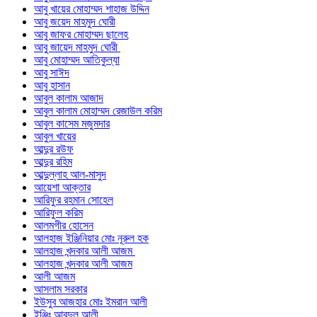
আবু খায়ের মোহাম্মদ শাহাজ উদ্দিন
আবু জয়েদ মাহমুদ ঘোরী
আবু জাফর মোহাম্মদ ছালেহ
আবু জায়েদ মাহমুদ ঘোরী
আবু মোহাম্মদ আতিকুল্যা
আবু সাঈদ
আবু হাসান
আবুল কালাম আজাদ
আবুল কালাম মোহাম্মদ রেজাউল করিম
আবুল কাসেম মজুমদার
আবুল খায়ের
আব্দুর রউফ
আব্দুর রহিম
আব্দুল্লাহ আল-মাসুদ
আয়েশা আক্তার
আরিফুর রহমান সোহেল
আরিফুল করিম
আলমগীর হোসেন
আলহাজ ইঞ্জিনিয়ার মোঃ নূরুল হক
আলহাজ খন্দকার আলী আজম
আলহাজ খন্দকার আলী আজম
আলী আজম
আসলাম সরকার
ইউসুব আজহার মোঃ ইমরান আলী
ইঞ্জিঃ আবদুল আলী