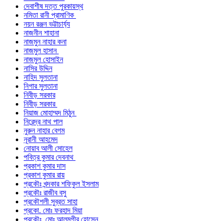
দেবাশীষ দত্ত পুরকায়স্থ
নমিতা রানী প্রামাণিক
নয়ন রঞ্জন ভট্টাচার্য্য
নাজনীন শাহানা
নাজমুন নাহার কনা
নাজমুল হাসান
নাজমুল হোসাইন
নাসির উদ্দিন
নাহিদ সুলতানা
নিগার সুলতানা
নিবীড় সরকার
নিবীড় সরকার
নিয়াজ মোহাম্মদ মিঠুন
নিরেন্দ্র নাথ পাল
নুরুন নাহার বেগম
নূরানী আহমেদ
নোয়াব আলী সোহেল
পবিত্র কুমার দেবনাথ
প্রকাশ কুমার দাস
প্রকাশ কুমার রায়
প্রকৌঃ খন্দকার শফিকুল ইসলাম
প্রকৌঃ রাজীব বসু
প্রকৌশলী সুব্রত সাহা
প্রকো. মোঃ ফরহাদ মিয়া
প্রকৌঃ মোঃ আলমগীর হোসেন