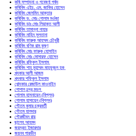
কৃষি সম্পাদনা ও গবেষণা পর্ষদ
কৃষিবিদ এইচ. এম. জাকির হোসেন
কৃষিবিদ জেসমিন আক্তার
কৃষিবিদ ড. মোঃ গোলাম মর্ওজা
কৃষিবিদ ডাঃ মোঃ লিয়াকত আলী
কৃষিবিদ তামান্না নাহার
কৃষিবিদ নাহিন সুলতানা
কৃষিবিদ ফারুক আহম্মদ চৌধুরী
কৃষিবিদ বণিক রাম কৃষ্ণ
কৃষিবিদ মোঃ ফারুক হোসাইন
কৃষিবিদ মোঃ মোসারফ হোসেন
কৃষিবিদ রফিকুল ইসলাম
কৃষিবিদ শাহ মুহাম্মদ মাহফুজুল হক
খন্দকার আলী আজম
খন্দকার শফিকুল ইসলাম
খোন্দকার রেজাউল কাওনাইন
গোপাল চন্দ্র মন্ডল
গোলাম হাসনায়েন (বিপ্লব)
গোলাম হাসায়েন (বিপ্লব)
গৌতম কুমার চক্রবর্তী
গৌতম হালদার
গৌরজীবন রায়
ছালেহ আহমদ
জয়দ্রত ইজারদার
জয়নব পারভীন