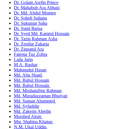
Dr. Golam Arefin Prince
Dr. Mahabub Ara Abbasi
Dr. Md. Abdul Momen
Dr. Soheli Sultana
Dr. Sukumar Saha
Dr. Sumi Barua
Dr. Syed Md. Kamrul Hossain
Dr. Tazia Rahman Asha
Dr. Zenifar Zakaria
Dr. Zinnatul Ara
Fatema Tuz Zohra
Laila Jarin
M.A. Bashar
Mahmudul Hasan
Md. Abu Shaid
Md. Babul Hossain
Md. Babul Hossain
Md. Moshatafijar Rahman
Md. Muraduzzaman Bhuiyan
Md. Suman Ahammed
Md. Syfuddin
Md. Zakerin Abedin
Morshed Alom
Mst. Shahina Khatun
N.M. Ukal Uddin