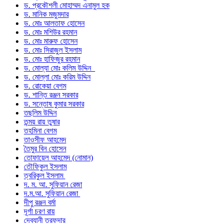
ড. প্রকৌশলী মোহাম্মদ এনামুল হক
ড. মানিক মজুমদার
ড. মোঃ আলতাফ হোসেন
ড. মোঃ মশিউর রহমান
ড. মোঃ মারুফ হোসেন
ড. মোঃ সিরাজুল ইসলাম
ড. মোঃ হাফিজুর রহমান
ড. মোল্যা মোঃ কলিম উদ্দিন
ড. মোল্লা মোঃ করিম উদ্দিন
ড. রোকেয়া বেগম
ড. শান্তি রঞ্জন সরকার
ড. সন্তোষ কুমার সরকার
তছলিম উদ্দিন
তন্ময় রায় তুষার
তহমিনা বেগম
তাওসীফ আহমেদ
তৈমুর বিন হোসেন
তোফায়েল আহমেদ (নোমান)
তৌফিকুল ইসলাম
ত্বরিকুল ইসলাম
দ. ম. আ. সুফিয়ান রেজা
দ.ম.আ. সুফিয়ান রেজা
দীপু রঞ্জন বর্মা
দূর্গা চরণ রায়
দেবযানী তরফদার