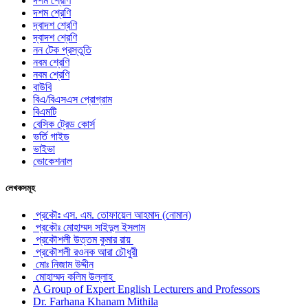
দশম শ্রেণি
দশম শ্রেণি
দ্বাদশ শ্রেণি
দ্বাদশ শ্রেণি
নন টেক প্রস্তুতি
নবম শ্রেণি
নবম শ্রেণি
বাউবি
বিএ/বিএসএস প্রোগ্রাম
বিএমটি
বেসিক ট্রেড কোর্স
ভর্তি গাইড
ভাইভা
ভোকেশনাল
লেখকসমূহ
প্রকৌঃ এস. এম. তোফায়েল আহমাদ (নোমান)
প্রকৌঃ মোহাম্মদ সাইদুল ইসলাম
প্রকৌশলী উত্তম কুমার রায়
প্রকৌশলী রওনক আরা চৌধুরী
মোঃ নিজাম উদ্দীন
মোহাম্মদ কলিম উল্লাহ
A Group of Expert English Lecturers and Professors
Dr. Farhana Khanam Mithila