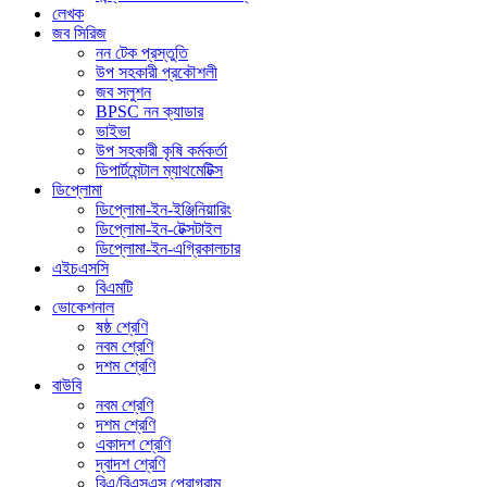
লেখক
জব সিরিজ
নন টেক প্রস্তুতি
উপ সহকারী প্রকৌশলী
জব সলুশন
BPSC নন ক্যাডার
ভাইভা
উপ সহকারী কৃষি কর্মকর্তা
ডিপার্টমেন্টাল ম্যাথমেটিক্স
ডিপ্লোমা
ডিপ্লোমা-ইন-ইঞ্জিনিয়ারিং
ডিপ্লোমা-ইন-টেক্সটাইল
ডিপ্লোমা-ইন-এগ্রিকালচার
এইচএসসি
বিএমটি
ভোকেশনাল
ষষ্ঠ শ্রেণি
নবম শ্রেণি
দশম শ্রেণি
বাউবি
নবম শ্রেণি
দশম শ্রেণি
একাদশ শ্রেণি
দ্বাদশ শ্রেণি
বিএ/বিএসএস প্রোগ্রাম