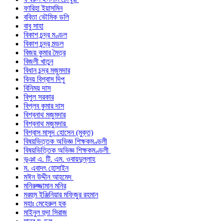
ফারিহা ইয়াসমিন
ববিতা ভৌমিক ডলি
বাবু সাহা
বিকাশ চন্দ্র মণ্ডল
বিকাশ চন্দ্র মন্ডল
বিজয় কুমার মৈত্র
বিজলী খাতুন
বিধান চন্দ্র মজুমদার
বিনয় বিশ্বাস দিপু
বিনিময় দাস
বিপুল সরকার
বিপ্লব কুমার দাস
বিশ্বনাথ মজুমদার
বিশ্বনাথ মজুমদার
বিশ্বাস মাসুদ হোসেন (মুক্ত)
বিষয়ভিত্তক অভিজ্ঞ শিক্ষকমণ্ডলী
বিষয়ভিত্তিক অভিজ্ঞ শিক্ষকমণ্ডলী
ভূঞা এ. টি. এম. ওবায়দুল্লাহ
ম. এবাদৎ হোসাইন
মঈন উদ্দীন আহমেদ
মনিরুজ্জামান মনির
মরহুম ইঞ্জিনিয়ার মফিজুর রহমান
মহাঃ মেহেরুল হক
মাইনুল হুদা সিরাজ