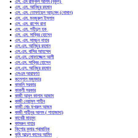
এস. এম রফিকুল আলম (বকুল)
এস. এম. আনিছুর রহমান
এস. এম. তোফায়েল আহ্‌মেদ (নোমান)
এস. এম. মনজুরুল ইসলাম
এস. এম. রাশেদ রানা
এস. এম. শহীদুল হক
এস. এম. সাব্বির হোসেন
এস. এম. সামচুন নাহার
এস.এম. আনিছুর রহমান
এস.এম. বাসির আহম্মেদ
এস.এম. মোফাজ্জেল আলী
এস.এম. সাব্বির হোসেন
এস.এস. আনিছুর রহমান
এসএম আরাফাত
কল্লোল মজুমদার
কাকলি সরকার
কাকলী সরকার
কাজী আবুল কালাম আজাদ
কাজী নেয়ামুল শাহীন
কাজী মোঃ ফখরুল আজম
কাজী শাহীনুর আলম ( শাহাজাদা)
কাবেরী মাহমুদ
কামরুন নাহার
কিশোর কুমার প্রামানিক
কৃষি আব্দুল কাদের আমিন