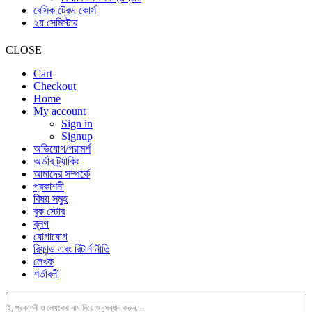
বেসিক ট্রেড কোর্স
২য় সেমিস্টার
CLOSE
Cart
Checkout
Home
My account
Sign in
Signup
অভিযোগ/পরামর্শ
অর্ডার ট্র্যাকিং
আমাদের সম্পর্কে
প্রকাশনী
বিষয় সমুহ
বুক স্টোর
ব্লগ
যোগাযোগ
রিফান্ড এবং রিটার্ন নীতি
লেখক
শর্তাবলী