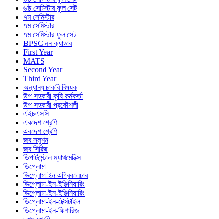
৬ষ্ঠ সেমিস্টার ফুল সেট
৭ম সেমিস্টার
৭ম সেমিস্টার
৭ম সেমিস্টার ফুল সেট
BPSC নন ক্যাডার
First Year
MATS
Second Year
Third Year
অন্যান্য চাকরি বিষয়ক
উপ সহকারী কৃষি কর্মকর্তা
উপ সহকারী প্রকৌশলী
এইচএসসি
একাদশ শ্রেণি
একাদশ শ্রেণি
জব সলুশন
জব সিরিজ
ডিপার্টমেন্টাল ম্যাথমেটিক্স
ডিপ্লোমা
ডিপ্লোমা ইন এগ্রিকালচার
ডিপ্লোমা-ইন-ইঞ্জিনিয়ারিং
ডিপ্লোমা-ইন-ইঞ্জিনিয়ারিং
ডিপ্লোমা-ইন-টেক্সটাইল
ডিপ্লোমা-ইন-ফিশারিজ