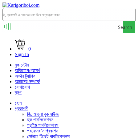
Search
0
Sign In
বুক স্টোর
অভিযোগ/পরামর্শ
অর্ডার ট্র্যাকিং
আমাদের সম্পর্কে
যোগাযোগ
ব্লগ
হোম
প্রকাশনী
জি. মাওলা বুক হাউজ
হক পাবলিকেশনস্
প্রাইম পাবলিকেশনস্
প্রফেসর’স প্রকাশন
সেন্ট্রাল টিভেট পাবলিকেশনস্