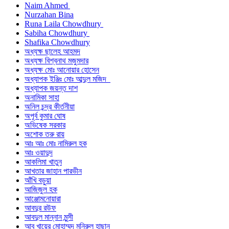
Naim Ahmed
Nurzahan Bina
Runa Laila Chowdhury
Sabiha Chowdhury
Shafika Chowdhury
অধ্যক্ষ ছালেহ আহমদ
অধ্যক্ষ বিশ্বনাথ মজুমদার
অধ্যক্ষ মোঃ আনোয়ার হোসেন
অধ্যাপক ইঞ্জিঃ মোঃ আব্দুল মজিদ
অধ্যাপক জয়ন্ত দাশ
অনামিকা সাহা
অনিল চন্দ্র কীর্তনীয়া
অপূর্ব কুমার ঘোষ
অভিষেক সরকার
অশোক তরু রায়
আঃ আঃ মোঃ নামিরুল হক
আঃ ওয়াদুদ
আকলিমা খাতুন
আখতার জাহান পারভীন
আঁখি বড়ুয়া
আজিজুল হক
আঞ্জোমনোয়ারা
আবদুর রউফ
আবদুল মান্নান মুন্সী
আবু খায়ের মোহাম্মদ মনিরুল হাছান