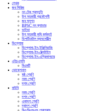
লেখক
জব সিরিজ
নন টেক প্রস্তুতি
উপ সহকারী প্রকৌশলী
জব সলুশন
BPSC নন ক্যাডার
ভাইভা
উপ সহকারী কৃষি কর্মকর্তা
ডিপার্টমেন্টাল ম্যাথমেটিক্স
ডিপ্লোমা
ডিপ্লোমা-ইন-ইঞ্জিনিয়ারিং
ডিপ্লোমা-ইন-টেক্সটাইল
ডিপ্লোমা-ইন-এগ্রিকালচার
এইচএসসি
বিএমটি
ভোকেশনাল
ষষ্ঠ শ্রেণি
নবম শ্রেণি
দশম শ্রেণি
বাউবি
নবম শ্রেণি
দশম শ্রেণি
একাদশ শ্রেণি
দ্বাদশ শ্রেণি
বিএ/বিএসএস প্রোগ্রাম