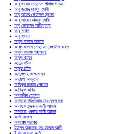
আবু খায়ের মোহাম্মদ শাহাজ উদ্দিন
আবু জয়েদ মাহমুদ ঘোরী
আবু জাফর মোহাম্মদ ছালেহ
আবু জায়েদ মাহমুদ ঘোরী
আবু মোহাম্মদ আতিকুল্যা
আবু সাঈদ
আবু হাসান
আবুল কালাম আজাদ
আবুল কালাম মোহাম্মদ রেজাউল করিম
আবুল কাসেম মজুমদার
আবুল খায়ের
আব্দুর রউফ
আব্দুর রহিম
আব্দুল্লাহ আল-মাসুদ
আয়েশা আক্তার
আরিফুর রহমান সোহেল
আরিফুল করিম
আলমগীর হোসেন
আলহাজ ইঞ্জিনিয়ার মোঃ নূরুল হক
আলহাজ খন্দকার আলী আজম
আলহাজ খন্দকার আলী আজম
আলী আজম
আসলাম সরকার
ইউসুব আজহার মোঃ ইমরান আলী
ইঞ্জিঃ আবদুল আলী