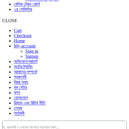
বেসিক ট্রেড কোর্স
২য় সেমিস্টার
CLOSE
Cart
Checkout
Home
My account
Sign in
Signup
অভিযোগ/পরামর্শ
অর্ডার ট্র্যাকিং
আমাদের সম্পর্কে
প্রকাশনী
বিষয় সমুহ
বুক স্টোর
ব্লগ
যোগাযোগ
রিফান্ড এবং রিটার্ন নীতি
লেখক
শর্তাবলী