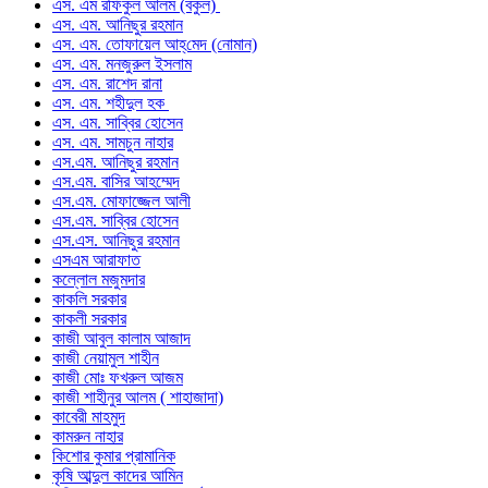
এস. এম রফিকুল আলম (বকুল)
এস. এম. আনিছুর রহমান
এস. এম. তোফায়েল আহ্‌মেদ (নোমান)
এস. এম. মনজুরুল ইসলাম
এস. এম. রাশেদ রানা
এস. এম. শহীদুল হক
এস. এম. সাব্বির হোসেন
এস. এম. সামচুন নাহার
এস.এম. আনিছুর রহমান
এস.এম. বাসির আহম্মেদ
এস.এম. মোফাজ্জেল আলী
এস.এম. সাব্বির হোসেন
এস.এস. আনিছুর রহমান
এসএম আরাফাত
কল্লোল মজুমদার
কাকলি সরকার
কাকলী সরকার
কাজী আবুল কালাম আজাদ
কাজী নেয়ামুল শাহীন
কাজী মোঃ ফখরুল আজম
কাজী শাহীনুর আলম ( শাহাজাদা)
কাবেরী মাহমুদ
কামরুন নাহার
কিশোর কুমার প্রামানিক
কৃষি আব্দুল কাদের আমিন