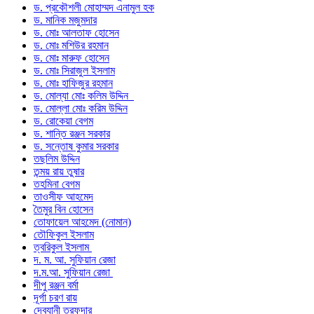
ড. প্রকৌশলী মোহাম্মদ এনামুল হক
ড. মানিক মজুমদার
ড. মোঃ আলতাফ হোসেন
ড. মোঃ মশিউর রহমান
ড. মোঃ মারুফ হোসেন
ড. মোঃ সিরাজুল ইসলাম
ড. মোঃ হাফিজুর রহমান
ড. মোল্যা মোঃ কলিম উদ্দিন
ড. মোল্লা মোঃ করিম উদ্দিন
ড. রোকেয়া বেগম
ড. শান্তি রঞ্জন সরকার
ড. সন্তোষ কুমার সরকার
তছলিম উদ্দিন
তন্ময় রায় তুষার
তহমিনা বেগম
তাওসীফ আহমেদ
তৈমুর বিন হোসেন
তোফায়েল আহমেদ (নোমান)
তৌফিকুল ইসলাম
ত্বরিকুল ইসলাম
দ. ম. আ. সুফিয়ান রেজা
দ.ম.আ. সুফিয়ান রেজা
দীপু রঞ্জন বর্মা
দূর্গা চরণ রায়
দেবযানী তরফদার