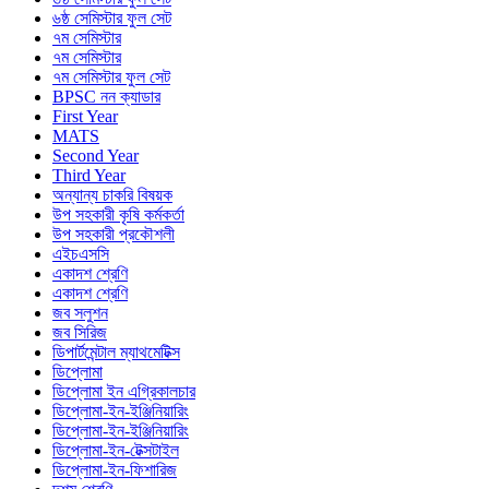
৬ষ্ঠ সেমিস্টার ফুল সেট
৭ম সেমিস্টার
৭ম সেমিস্টার
৭ম সেমিস্টার ফুল সেট
BPSC নন ক্যাডার
First Year
MATS
Second Year
Third Year
অন্যান্য চাকরি বিষয়ক
উপ সহকারী কৃষি কর্মকর্তা
উপ সহকারী প্রকৌশলী
এইচএসসি
একাদশ শ্রেণি
একাদশ শ্রেণি
জব সলুশন
জব সিরিজ
ডিপার্টমেন্টাল ম্যাথমেটিক্স
ডিপ্লোমা
ডিপ্লোমা ইন এগ্রিকালচার
ডিপ্লোমা-ইন-ইঞ্জিনিয়ারিং
ডিপ্লোমা-ইন-ইঞ্জিনিয়ারিং
ডিপ্লোমা-ইন-টেক্সটাইল
ডিপ্লোমা-ইন-ফিশারিজ