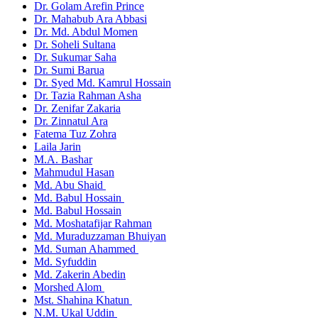
Dr. Golam Arefin Prince
Dr. Mahabub Ara Abbasi
Dr. Md. Abdul Momen
Dr. Soheli Sultana
Dr. Sukumar Saha
Dr. Sumi Barua
Dr. Syed Md. Kamrul Hossain
Dr. Tazia Rahman Asha
Dr. Zenifar Zakaria
Dr. Zinnatul Ara
Fatema Tuz Zohra
Laila Jarin
M.A. Bashar
Mahmudul Hasan
Md. Abu Shaid
Md. Babul Hossain
Md. Babul Hossain
Md. Moshatafijar Rahman
Md. Muraduzzaman Bhuiyan
Md. Suman Ahammed
Md. Syfuddin
Md. Zakerin Abedin
Morshed Alom
Mst. Shahina Khatun
N.M. Ukal Uddin