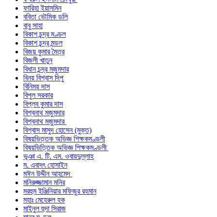
ফারিহা ইয়াসমিন
ববিতা ভৌমিক ডলি
বাবু সাহা
বিকাশ চন্দ্র মণ্ডল
বিকাশ চন্দ্র মন্ডল
বিজয় কুমার মৈত্র
বিজলী খাতুন
বিধান চন্দ্র মজুমদার
বিনয় বিশ্বাস দিপু
বিনিময় দাস
বিপুল সরকার
বিপ্লব কুমার দাস
বিশ্বনাথ মজুমদার
বিশ্বনাথ মজুমদার
বিশ্বাস মাসুদ হোসেন (মুক্ত)
বিষয়ভিত্তক অভিজ্ঞ শিক্ষকমণ্ডলী
বিষয়ভিত্তিক অভিজ্ঞ শিক্ষকমণ্ডলী
ভূঞা এ. টি. এম. ওবায়দুল্লাহ
ম. এবাদৎ হোসাইন
মঈন উদ্দীন আহমেদ
মনিরুজ্জামান মনির
মরহুম ইঞ্জিনিয়ার মফিজুর রহমান
মহাঃ মেহেরুল হক
মাইনুল হুদা সিরাজ