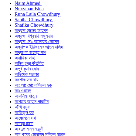
Naim Ahmed
Nurzahan Bina
Runa Laila Chowdhury
Sabiha Chowdhury
Shafika Chowdhury
অধ্যক্ষ ছালেহ আহমদ
অধ্যক্ষ বিশ্বনাথ মজুমদার
অধ্যক্ষ মোঃ আনোয়ার হোসেন
অধ্যাপক ইঞ্জিঃ মোঃ আব্দুল মজিদ
অধ্যাপক জয়ন্ত দাশ
অনামিকা সাহা
অনিল চন্দ্র কীর্তনীয়া
অপূর্ব কুমার ঘোষ
অভিষেক সরকার
অশোক তরু রায়
আঃ আঃ মোঃ নামিরুল হক
আঃ ওয়াদুদ
আকলিমা খাতুন
আখতার জাহান পারভীন
আঁখি বড়ুয়া
আজিজুল হক
আঞ্জোমনোয়ারা
আবদুর রউফ
আবদুল মান্নান মুন্সী
আবু খায়ের মোহাম্মদ মনিরুল হাছান