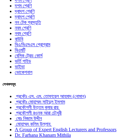
দশম শ্রেণি
দশম শ্রেণি
দ্বাদশ শ্রেণি
দ্বাদশ শ্রেণি
নন টেক প্রস্তুতি
নবম শ্রেণি
নবম শ্রেণি
বাউবি
বিএ/বিএসএস প্রোগ্রাম
বিএমটি
বেসিক ট্রেড কোর্স
ভর্তি গাইড
ভাইভা
ভোকেশনাল
লেখকসমূহ
প্রকৌঃ এস. এম. তোফায়েল আহমাদ (নোমান)
প্রকৌঃ মোহাম্মদ সাইদুল ইসলাম
প্রকৌশলী উত্তম কুমার রায়
প্রকৌশলী রওনক আরা চৌধুরী
মোঃ নিজাম উদ্দীন
মোহাম্মদ কলিম উল্লাহ
A Group of Expert English Lecturers and Professors
Dr. Farhana Khanam Mithila