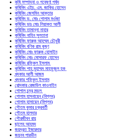
কৃষি সম্পাদনা ও গবেষণা পর্ষদ
কৃষিবিদ এইচ. এম. জাকির হোসেন
কৃষিবিদ জেসমিন আক্তার
কৃষিবিদ ড. মোঃ গোলাম মর্ওজা
কৃষিবিদ ডাঃ মোঃ লিয়াকত আলী
কৃষিবিদ তামান্না নাহার
কৃষিবিদ নাহিন সুলতানা
কৃষিবিদ ফারুক আহম্মদ চৌধুরী
কৃষিবিদ বণিক রাম কৃষ্ণ
কৃষিবিদ মোঃ ফারুক হোসাইন
কৃষিবিদ মোঃ মোসারফ হোসেন
কৃষিবিদ রফিকুল ইসলাম
কৃষিবিদ শাহ মুহাম্মদ মাহফুজুল হক
খন্দকার আলী আজম
খন্দকার শফিকুল ইসলাম
খোন্দকার রেজাউল কাওনাইন
গোপাল চন্দ্র মন্ডল
গোলাম হাসনায়েন (বিপ্লব)
গোলাম হাসায়েন (বিপ্লব)
গৌতম কুমার চক্রবর্তী
গৌতম হালদার
গৌরজীবন রায়
ছালেহ আহমদ
জয়দ্রত ইজারদার
জয়নব পারভীন