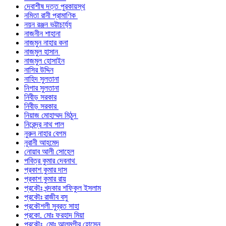
দেবাশীষ দত্ত পুরকায়স্থ
নমিতা রানী প্রামাণিক
নয়ন রঞ্জন ভট্টাচার্য্য
নাজনীন শাহানা
নাজমুন নাহার কনা
নাজমুল হাসান
নাজমুল হোসাইন
নাসির উদ্দিন
নাহিদ সুলতানা
নিগার সুলতানা
নিবীড় সরকার
নিবীড় সরকার
নিয়াজ মোহাম্মদ মিঠুন
নিরেন্দ্র নাথ পাল
নুরুন নাহার বেগম
নূরানী আহমেদ
নোয়াব আলী সোহেল
পবিত্র কুমার দেবনাথ
প্রকাশ কুমার দাস
প্রকাশ কুমার রায়
প্রকৌঃ খন্দকার শফিকুল ইসলাম
প্রকৌঃ রাজীব বসু
প্রকৌশলী সুব্রত সাহা
প্রকো. মোঃ ফরহাদ মিয়া
প্রকৌঃ মোঃ আলমগীর হোসেন