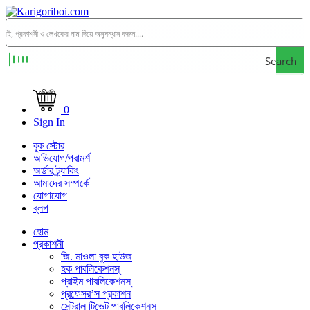
Search
0
Sign In
বুক স্টোর
অভিযোগ/পরামর্শ
অর্ডার ট্র্যাকিং
আমাদের সম্পর্কে
যোগাযোগ
ব্লগ
হোম
প্রকাশনী
জি. মাওলা বুক হাউজ
হক পাবলিকেশনস্
প্রাইম পাবলিকেশনস্
প্রফেসর’স প্রকাশন
সেন্ট্রাল টিভেট পাবলিকেশনস্