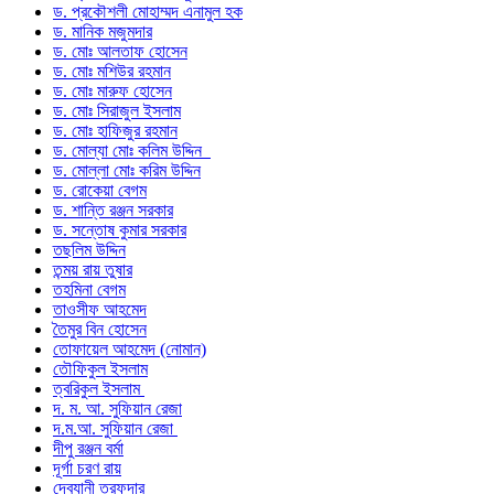
ড. প্রকৌশলী মোহাম্মদ এনামুল হক
ড. মানিক মজুমদার
ড. মোঃ আলতাফ হোসেন
ড. মোঃ মশিউর রহমান
ড. মোঃ মারুফ হোসেন
ড. মোঃ সিরাজুল ইসলাম
ড. মোঃ হাফিজুর রহমান
ড. মোল্যা মোঃ কলিম উদ্দিন
ড. মোল্লা মোঃ করিম উদ্দিন
ড. রোকেয়া বেগম
ড. শান্তি রঞ্জন সরকার
ড. সন্তোষ কুমার সরকার
তছলিম উদ্দিন
তন্ময় রায় তুষার
তহমিনা বেগম
তাওসীফ আহমেদ
তৈমুর বিন হোসেন
তোফায়েল আহমেদ (নোমান)
তৌফিকুল ইসলাম
ত্বরিকুল ইসলাম
দ. ম. আ. সুফিয়ান রেজা
দ.ম.আ. সুফিয়ান রেজা
দীপু রঞ্জন বর্মা
দূর্গা চরণ রায়
দেবযানী তরফদার