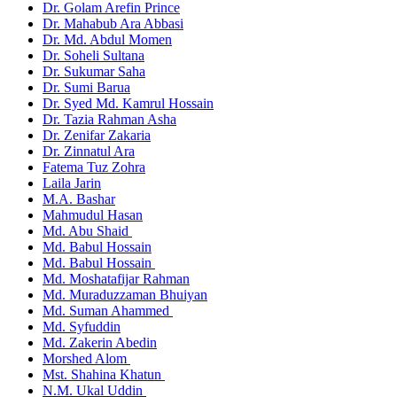
Dr. Golam Arefin Prince
Dr. Mahabub Ara Abbasi
Dr. Md. Abdul Momen
Dr. Soheli Sultana
Dr. Sukumar Saha
Dr. Sumi Barua
Dr. Syed Md. Kamrul Hossain
Dr. Tazia Rahman Asha
Dr. Zenifar Zakaria
Dr. Zinnatul Ara
Fatema Tuz Zohra
Laila Jarin
M.A. Bashar
Mahmudul Hasan
Md. Abu Shaid
Md. Babul Hossain
Md. Babul Hossain
Md. Moshatafijar Rahman
Md. Muraduzzaman Bhuiyan
Md. Suman Ahammed
Md. Syfuddin
Md. Zakerin Abedin
Morshed Alom
Mst. Shahina Khatun
N.M. Ukal Uddin