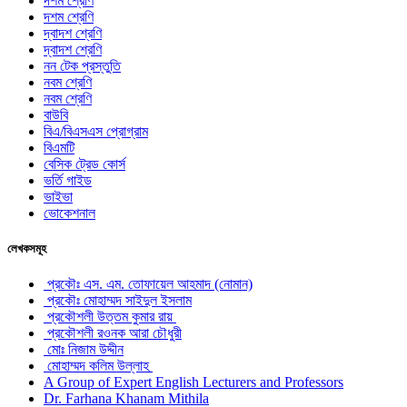
দশম শ্রেণি
দশম শ্রেণি
দ্বাদশ শ্রেণি
দ্বাদশ শ্রেণি
নন টেক প্রস্তুতি
নবম শ্রেণি
নবম শ্রেণি
বাউবি
বিএ/বিএসএস প্রোগ্রাম
বিএমটি
বেসিক ট্রেড কোর্স
ভর্তি গাইড
ভাইভা
ভোকেশনাল
লেখকসমূহ
প্রকৌঃ এস. এম. তোফায়েল আহমাদ (নোমান)
প্রকৌঃ মোহাম্মদ সাইদুল ইসলাম
প্রকৌশলী উত্তম কুমার রায়
প্রকৌশলী রওনক আরা চৌধুরী
মোঃ নিজাম উদ্দীন
মোহাম্মদ কলিম উল্লাহ
A Group of Expert English Lecturers and Professors
Dr. Farhana Khanam Mithila