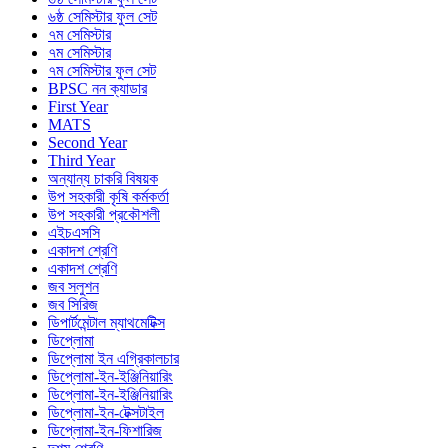
৬ষ্ঠ সেমিস্টার ফুল সেট
৭ম সেমিস্টার
৭ম সেমিস্টার
৭ম সেমিস্টার ফুল সেট
BPSC নন ক্যাডার
First Year
MATS
Second Year
Third Year
অন্যান্য চাকরি বিষয়ক
উপ সহকারী কৃষি কর্মকর্তা
উপ সহকারী প্রকৌশলী
এইচএসসি
একাদশ শ্রেণি
একাদশ শ্রেণি
জব সলুশন
জব সিরিজ
ডিপার্টমেন্টাল ম্যাথমেটিক্স
ডিপ্লোমা
ডিপ্লোমা ইন এগ্রিকালচার
ডিপ্লোমা-ইন-ইঞ্জিনিয়ারিং
ডিপ্লোমা-ইন-ইঞ্জিনিয়ারিং
ডিপ্লোমা-ইন-টেক্সটাইল
ডিপ্লোমা-ইন-ফিশারিজ