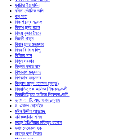
ফারিহা ইয়াসমিন
ববিতা ভৌমিক ডলি
বাবু সাহা
বিকাশ চন্দ্র মণ্ডল
বিকাশ চন্দ্র মন্ডল
বিজয় কুমার মৈত্র
বিজলী খাতুন
বিধান চন্দ্র মজুমদার
বিনয় বিশ্বাস দিপু
বিনিময় দাস
বিপুল সরকার
বিপ্লব কুমার দাস
বিশ্বনাথ মজুমদার
বিশ্বনাথ মজুমদার
বিশ্বাস মাসুদ হোসেন (মুক্ত)
বিষয়ভিত্তক অভিজ্ঞ শিক্ষকমণ্ডলী
বিষয়ভিত্তিক অভিজ্ঞ শিক্ষকমণ্ডলী
ভূঞা এ. টি. এম. ওবায়দুল্লাহ
ম. এবাদৎ হোসাইন
মঈন উদ্দীন আহমেদ
মনিরুজ্জামান মনির
মরহুম ইঞ্জিনিয়ার মফিজুর রহমান
মহাঃ মেহেরুল হক
মাইনুল হুদা সিরাজ