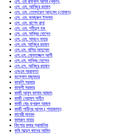
এস. এম রফিকুল আলম (বকুল)
এস. এম. আনিছুর রহমান
এস. এম. তোফায়েল আহ্‌মেদ (নোমান)
এস. এম. মনজুরুল ইসলাম
এস. এম. রাশেদ রানা
এস. এম. শহীদুল হক
এস. এম. সাব্বির হোসেন
এস. এম. সামচুন নাহার
এস.এম. আনিছুর রহমান
এস.এম. বাসির আহম্মেদ
এস.এম. মোফাজ্জেল আলী
এস.এম. সাব্বির হোসেন
এস.এস. আনিছুর রহমান
এসএম আরাফাত
কল্লোল মজুমদার
কাকলি সরকার
কাকলী সরকার
কাজী আবুল কালাম আজাদ
কাজী নেয়ামুল শাহীন
কাজী মোঃ ফখরুল আজম
কাজী শাহীনুর আলম ( শাহাজাদা)
কাবেরী মাহমুদ
কামরুন নাহার
কিশোর কুমার প্রামানিক
কৃষি আব্দুল কাদের আমিন