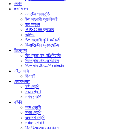
লেখক
জব সিরিজ
নন টেক প্রস্তুতি
উপ সহকারী প্রকৌশলী
জব সলুশন
BPSC নন ক্যাডার
ভাইভা
উপ সহকারী কৃষি কর্মকর্তা
ডিপার্টমেন্টাল ম্যাথমেটিক্স
ডিপ্লোমা
ডিপ্লোমা-ইন-ইঞ্জিনিয়ারিং
ডিপ্লোমা-ইন-টেক্সটাইল
ডিপ্লোমা-ইন-এগ্রিকালচার
এইচএসসি
বিএমটি
ভোকেশনাল
ষষ্ঠ শ্রেণি
নবম শ্রেণি
দশম শ্রেণি
বাউবি
নবম শ্রেণি
দশম শ্রেণি
একাদশ শ্রেণি
দ্বাদশ শ্রেণি
বিএ/বিএসএস প্রোগ্রাম