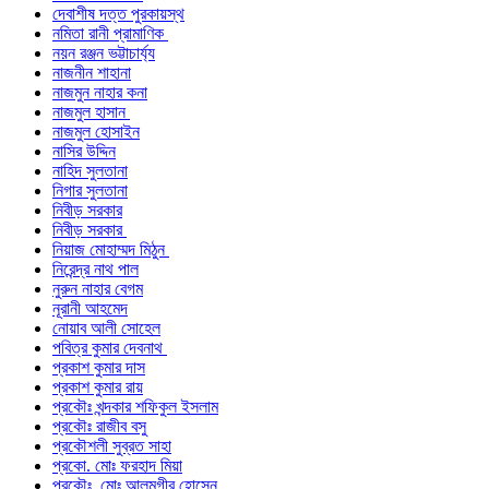
দেবাশীষ দত্ত পুরকায়স্থ
নমিতা রানী প্রামাণিক
নয়ন রঞ্জন ভট্টাচার্য্য
নাজনীন শাহানা
নাজমুন নাহার কনা
নাজমুল হাসান
নাজমুল হোসাইন
নাসির উদ্দিন
নাহিদ সুলতানা
নিগার সুলতানা
নিবীড় সরকার
নিবীড় সরকার
নিয়াজ মোহাম্মদ মিঠুন
নিরেন্দ্র নাথ পাল
নুরুন নাহার বেগম
নূরানী আহমেদ
নোয়াব আলী সোহেল
পবিত্র কুমার দেবনাথ
প্রকাশ কুমার দাস
প্রকাশ কুমার রায়
প্রকৌঃ খন্দকার শফিকুল ইসলাম
প্রকৌঃ রাজীব বসু
প্রকৌশলী সুব্রত সাহা
প্রকো. মোঃ ফরহাদ মিয়া
প্রকৌঃ মোঃ আলমগীর হোসেন