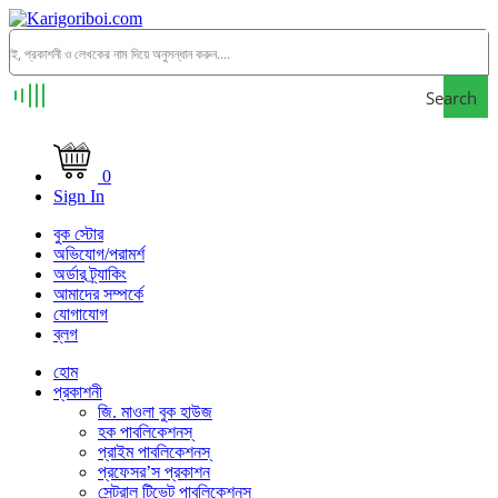
Search
0
Sign In
বুক স্টোর
অভিযোগ/পরামর্শ
অর্ডার ট্র্যাকিং
আমাদের সম্পর্কে
যোগাযোগ
ব্লগ
হোম
প্রকাশনী
জি. মাওলা বুক হাউজ
হক পাবলিকেশনস্
প্রাইম পাবলিকেশনস্
প্রফেসর’স প্রকাশন
সেন্ট্রাল টিভেট পাবলিকেশনস্