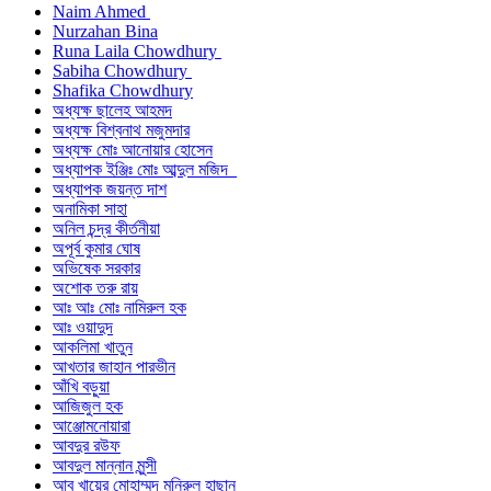
Naim Ahmed
Nurzahan Bina
Runa Laila Chowdhury
Sabiha Chowdhury
Shafika Chowdhury
অধ্যক্ষ ছালেহ আহমদ
অধ্যক্ষ বিশ্বনাথ মজুমদার
অধ্যক্ষ মোঃ আনোয়ার হোসেন
অধ্যাপক ইঞ্জিঃ মোঃ আব্দুল মজিদ
অধ্যাপক জয়ন্ত দাশ
অনামিকা সাহা
অনিল চন্দ্র কীর্তনীয়া
অপূর্ব কুমার ঘোষ
অভিষেক সরকার
অশোক তরু রায়
আঃ আঃ মোঃ নামিরুল হক
আঃ ওয়াদুদ
আকলিমা খাতুন
আখতার জাহান পারভীন
আঁখি বড়ুয়া
আজিজুল হক
আঞ্জোমনোয়ারা
আবদুর রউফ
আবদুল মান্নান মুন্সী
আবু খায়ের মোহাম্মদ মনিরুল হাছান