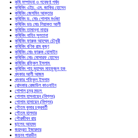
কৃষি সম্পাদনা ও গবেষণা পর্ষদ
কৃষিবিদ এইচ. এম. জাকির হোসেন
কৃষিবিদ জেসমিন আক্তার
কৃষিবিদ ড. মোঃ গোলাম মর্ওজা
কৃষিবিদ ডাঃ মোঃ লিয়াকত আলী
কৃষিবিদ তামান্না নাহার
কৃষিবিদ নাহিন সুলতানা
কৃষিবিদ ফারুক আহম্মদ চৌধুরী
কৃষিবিদ বণিক রাম কৃষ্ণ
কৃষিবিদ মোঃ ফারুক হোসাইন
কৃষিবিদ মোঃ মোসারফ হোসেন
কৃষিবিদ রফিকুল ইসলাম
কৃষিবিদ শাহ মুহাম্মদ মাহফুজুল হক
খন্দকার আলী আজম
খন্দকার শফিকুল ইসলাম
খোন্দকার রেজাউল কাওনাইন
গোপাল চন্দ্র মন্ডল
গোলাম হাসনায়েন (বিপ্লব)
গোলাম হাসায়েন (বিপ্লব)
গৌতম কুমার চক্রবর্তী
গৌতম হালদার
গৌরজীবন রায়
ছালেহ আহমদ
জয়দ্রত ইজারদার
জয়নব পারভীন