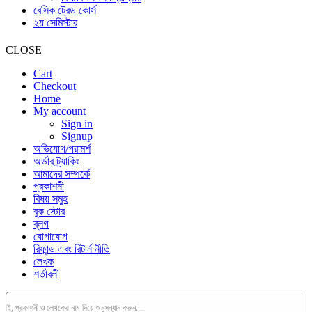
বেসিক ট্রেড কোর্স
২য় সেমিস্টার
CLOSE
Cart
Checkout
Home
My account
Sign in
Signup
অভিযোগ/পরামর্শ
অর্ডার ট্র্যাকিং
আমাদের সম্পর্কে
প্রকাশনী
বিষয় সমুহ
বুক স্টোর
ব্লগ
যোগাযোগ
রিফান্ড এবং রিটার্ন নীতি
লেখক
শর্তাবলী