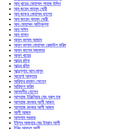
আবু খায়ের মোহাম্মদ শাহাজ উদ্দিন
আবু জয়েদ মাহমুদ ঘোরী
আবু জাফর মোহাম্মদ ছালেহ
আবু জায়েদ মাহমুদ ঘোরী
আবু মোহাম্মদ আতিকুল্যা
আবু সাঈদ
আবু হাসান
আবুল কালাম আজাদ
আবুল কালাম মোহাম্মদ রেজাউল করিম
আবুল কাসেম মজুমদার
আবুল খায়ের
আব্দুর রউফ
আব্দুর রহিম
আব্দুল্লাহ আল-মাসুদ
আয়েশা আক্তার
আরিফুর রহমান সোহেল
আরিফুল করিম
আলমগীর হোসেন
আলহাজ ইঞ্জিনিয়ার মোঃ নূরুল হক
আলহাজ খন্দকার আলী আজম
আলহাজ খন্দকার আলী আজম
আলী আজম
আসলাম সরকার
ইউসুব আজহার মোঃ ইমরান আলী
ইঞ্জিঃ আবদুল আলী