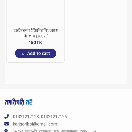
অটোমেশন ইঞ্জিনিয়ারিং অ্যান্ড
পিএলসি (26875)
160
TK
Add to cart
01321212128, 01321212126
karigoriboi@gmail.com
১৮/১৪, ব্লক-সি, তাজমহল রোড, মোহাম্মাদপুর, ঢাকা-১২০৭