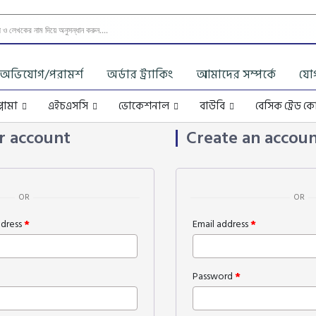
অভিযোগ/পরামর্শ
অর্ডার ট্র্যাকিং
আমাদের সম্পর্কে
যো
্লোমা
এইচএসসি
ভোকেশনাল
বাউবি
বেসিক ট্রেড কো
r account
Create an accou
OR
OR
ddress
*
Email address
*
Password
*