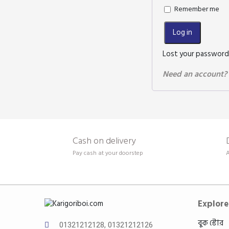
Remember me
Log in
Lost your password
Need an account?
Cash on delivery
Pay cash at your doorstep
A
Explore
বুক স্টোর
01321212128, 01321212126