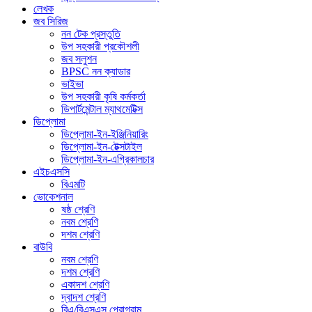
লেখক
জব সিরিজ
নন টেক প্রস্তুতি
উপ সহকারী প্রকৌশলী
জব সলুশন
BPSC নন ক্যাডার
ভাইভা
উপ সহকারী কৃষি কর্মকর্তা
ডিপার্টমেন্টাল ম্যাথমেটিক্স
ডিপ্লোমা
ডিপ্লোমা-ইন-ইঞ্জিনিয়ারিং
ডিপ্লোমা-ইন-টেক্সটাইল
ডিপ্লোমা-ইন-এগ্রিকালচার
এইচএসসি
বিএমটি
ভোকেশনাল
ষষ্ঠ শ্রেণি
নবম শ্রেণি
দশম শ্রেণি
বাউবি
নবম শ্রেণি
দশম শ্রেণি
একাদশ শ্রেণি
দ্বাদশ শ্রেণি
বিএ/বিএসএস প্রোগ্রাম