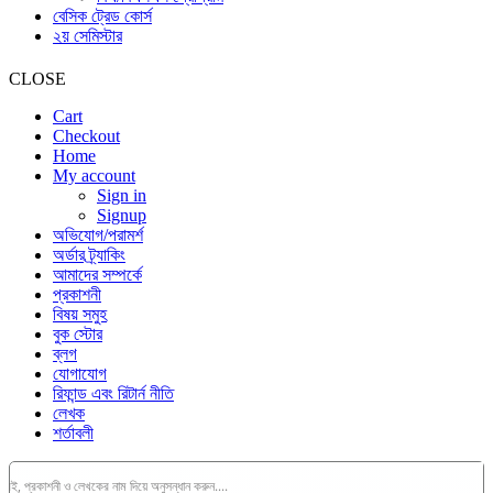
বেসিক ট্রেড কোর্স
২য় সেমিস্টার
CLOSE
Cart
Checkout
Home
My account
Sign in
Signup
অভিযোগ/পরামর্শ
অর্ডার ট্র্যাকিং
আমাদের সম্পর্কে
প্রকাশনী
বিষয় সমুহ
বুক স্টোর
ব্লগ
যোগাযোগ
রিফান্ড এবং রিটার্ন নীতি
লেখক
শর্তাবলী