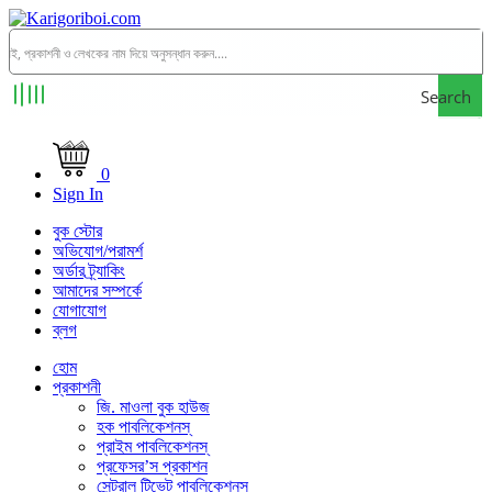
Search
0
Sign In
বুক স্টোর
অভিযোগ/পরামর্শ
অর্ডার ট্র্যাকিং
আমাদের সম্পর্কে
যোগাযোগ
ব্লগ
হোম
প্রকাশনী
জি. মাওলা বুক হাউজ
হক পাবলিকেশনস্
প্রাইম পাবলিকেশনস্
প্রফেসর’স প্রকাশন
সেন্ট্রাল টিভেট পাবলিকেশনস্