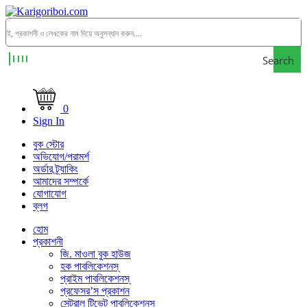
Search
0
Sign In
বুক স্টোর
অভিযোগ/পরামর্শ
অর্ডার ট্র্যাকিং
আমাদের সম্পর্কে
যোগাযোগ
ব্লগ
হোম
প্রকাশনী
জি. মাওলা বুক হাউজ
হক পাবলিকেশনস্
প্রাইম পাবলিকেশনস্
প্রফেসর’স প্রকাশন
সেন্ট্রাল টিভেট পাবলিকেশনস্