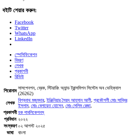
বইটি শেয়ার করুন:
Facebook
Twitter
WhatsApp
LinkedIn
স্পেসিফিকেশন
বিবরণ
লেখক
প্রকাশনী
রিভিউ
সাসপেনশন, ব্রেক, স্টিয়ারিং অ্যান্ড ট্রান্সমিশন সিস্টেম অব ভেহিক্যাল
শিরোনাম
(26262)
বিশ্বনাথ মজুমদার
,
ইঞ্জিনিয়ার সৈয়দ আহসান আলী
,
প্রকৌশলী মোঃ সাব্বির
লেখক
ইসলাম
,
মোঃ বেলায়েত হোসেন
,
মোঃ সেলিম রেজা
,
প্রকাশনী
হক পাবলিকেশনস্
প্রবিধান
২০২২
সংস্করণ
০২ আগস্ট ২০২৫
ভাষা
বাংলা