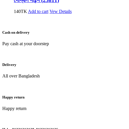
সোস্যাল সাইন্স (25811)
140
TK
Add to cart
Vew Details
Cash on delivery
Pay cash at your doorstep
Delivery
All over Bangladesh
Happy return
Happy return