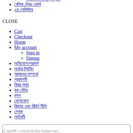
বেসিক ট্রেড কোর্স
২য় সেমিস্টার
CLOSE
Cart
Checkout
Home
My account
Sign in
Signup
অভিযোগ/পরামর্শ
অর্ডার ট্র্যাকিং
আমাদের সম্পর্কে
প্রকাশনী
বিষয় সমুহ
বুক স্টোর
ব্লগ
যোগাযোগ
রিফান্ড এবং রিটার্ন নীতি
লেখক
শর্তাবলী