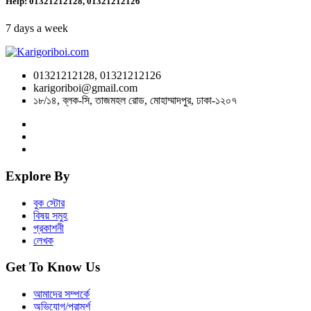
Help: 01321212128, 01321212126
7 days a week
01321212128, 01321212126
karigoriboi@gmail.com
১৮/১৪, ব্লক-সি, তাজমহল রোড, মোহাম্মাদপুর, ঢাকা-১২০৭
Explore By
বুক স্টোর
বিষয় সমুহ
প্রকাশনী
লেখক
Get To Know Us
আমাদের সম্পর্কে
অভিযোগ/পরামর্শ