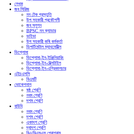
লেখক
জব সিরিজ
নন টেক প্রস্তুতি
উপ সহকারী প্রকৌশলী
জব সলুশন
BPSC নন ক্যাডার
ভাইভা
উপ সহকারী কৃষি কর্মকর্তা
ডিপার্টমেন্টাল ম্যাথমেটিক্স
ডিপ্লোমা
ডিপ্লোমা-ইন-ইঞ্জিনিয়ারিং
ডিপ্লোমা-ইন-টেক্সটাইল
ডিপ্লোমা-ইন-এগ্রিকালচার
এইচএসসি
বিএমটি
ভোকেশনাল
ষষ্ঠ শ্রেণি
নবম শ্রেণি
দশম শ্রেণি
বাউবি
নবম শ্রেণি
দশম শ্রেণি
একাদশ শ্রেণি
দ্বাদশ শ্রেণি
বিএ/বিএসএস প্রোগ্রাম