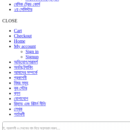
বেসিক ট্রেড কোর্স
২য় সেমিস্টার
CLOSE
Cart
Checkout
Home
My account
Sign in
Signup
অভিযোগ/পরামর্শ
অর্ডার ট্র্যাকিং
আমাদের সম্পর্কে
প্রকাশনী
বিষয় সমুহ
বুক স্টোর
ব্লগ
যোগাযোগ
রিফান্ড এবং রিটার্ন নীতি
লেখক
শর্তাবলী