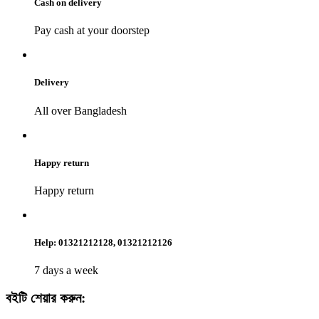
Cash on delivery
Pay cash at your doorstep
Delivery
All over Bangladesh
Happy return
Happy return
Help: 01321212128, 01321212126
7 days a week
বইটি শেয়ার করুন: