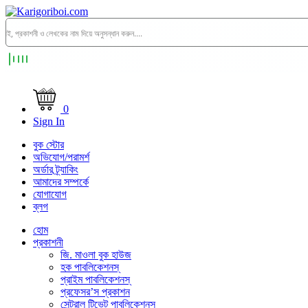
0
Sign In
বুক স্টোর
অভিযোগ/পরামর্শ
অর্ডার ট্র্যাকিং
আমাদের সম্পর্কে
যোগাযোগ
ব্লগ
হোম
প্রকাশনী
জি. মাওলা বুক হাউজ
হক পাবলিকেশনস্
প্রাইম পাবলিকেশনস্
প্রফেসর’স প্রকাশন
সেন্ট্রাল টিভেট পাবলিকেশনস্