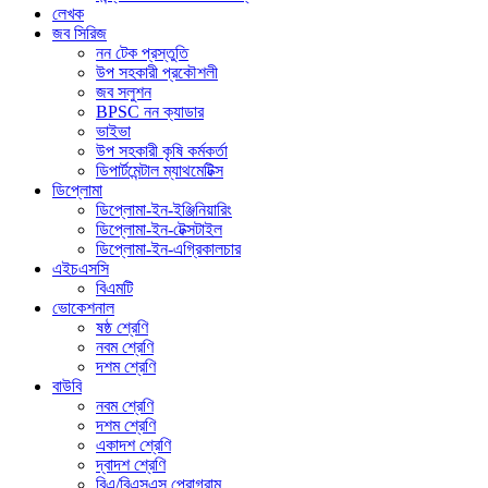
লেখক
জব সিরিজ
নন টেক প্রস্তুতি
উপ সহকারী প্রকৌশলী
জব সলুশন
BPSC নন ক্যাডার
ভাইভা
উপ সহকারী কৃষি কর্মকর্তা
ডিপার্টমেন্টাল ম্যাথমেটিক্স
ডিপ্লোমা
ডিপ্লোমা-ইন-ইঞ্জিনিয়ারিং
ডিপ্লোমা-ইন-টেক্সটাইল
ডিপ্লোমা-ইন-এগ্রিকালচার
এইচএসসি
বিএমটি
ভোকেশনাল
ষষ্ঠ শ্রেণি
নবম শ্রেণি
দশম শ্রেণি
বাউবি
নবম শ্রেণি
দশম শ্রেণি
একাদশ শ্রেণি
দ্বাদশ শ্রেণি
বিএ/বিএসএস প্রোগ্রাম