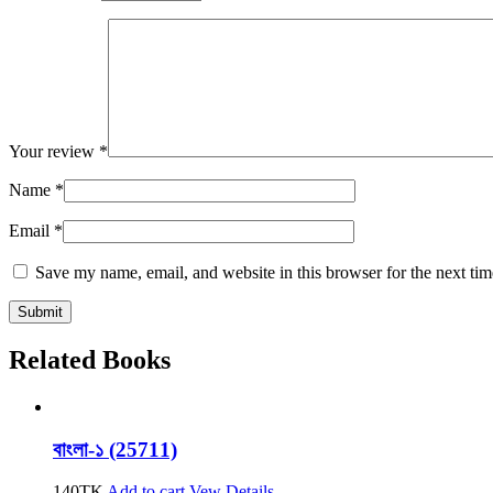
Your review
*
Name
*
Email
*
Save my name, email, and website in this browser for the next ti
Related Books
বাংলা-১ (25711)
140
TK
Add to cart
Vew Details