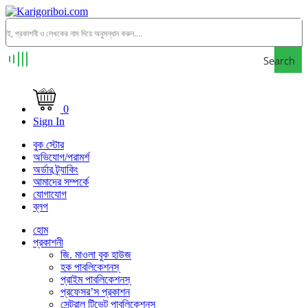
Search
0
Sign In
বুক স্টোর
অভিযোগ/পরামর্শ
অর্ডার ট্র্যাকিং
আমাদের সম্পর্কে
যোগাযোগ
ব্লগ
হোম
প্রকাশনী
জি. মাওলা বুক হাউজ
হক পাবলিকেশনস্
প্রাইম পাবলিকেশনস্
প্রফেসর’স প্রকাশন
সেন্ট্রাল টিভেট পাবলিকেশনস্