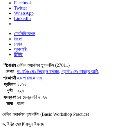
Facebook
Twitter
WhatsApp
LinkedIn
স্পেসিফিকেশন
বিবরণ
লেখক
প্রকাশনী
রিভিউ
শিরোনাম
বেসিক ওয়ার্কশপ প্র্যাকটিস (27011)
লেখক
ড. ইঞ্জিঃ মোঃ সিরাজুল ইসলাম
,
প্রকৌঃ মোঃ কায়ছার আলী
,
প্রকাশনী
হক পাবলিকেশনস্
প্রবিধান
২০২২
পৃষ্ঠা
২২৪
সংস্করণ
১৫ ফেব্রুয়ারি ২০২৬
ভাষা
বাংলা
বেসিক ওয়ার্কশপ প্র্যাকটিস (Basic Workshop Practice)
ড. ইঞ্জিঃ মোঃ সিরাজুল ইসলাম