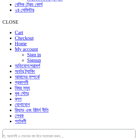
বেসিক ট্রেড কোর্স
২য় সেমিস্টার
CLOSE
Cart
Checkout
Home
My account
Sign in
Signup
অভিযোগ/পরামর্শ
অর্ডার ট্র্যাকিং
আমাদের সম্পর্কে
প্রকাশনী
বিষয় সমুহ
বুক স্টোর
ব্লগ
যোগাযোগ
রিফান্ড এবং রিটার্ন নীতি
লেখক
শর্তাবলী