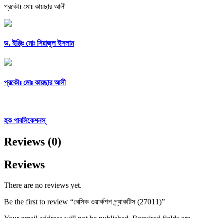
প্রকৌঃ মোঃ কায়ছার আলী
ড. ইঞ্জিঃ মোঃ সিরাজুল ইসলাম
প্রকৌঃ মোঃ কায়ছার আলী
হক পাবলিকেশনস্
Reviews (0)
Reviews
There are no reviews yet.
Be the first to review “বেসিক ওয়ার্কশপ প্র্যাকটিস (27011)”