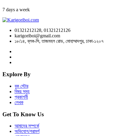
7 days a week
01321212128, 01321212126
karigoriboi@gmail.com
১৮/১৪, ব্লক-সি, তাজমহল রোড, মোহাম্মাদপুর, ঢাকা-১২০৭
Explore By
বুক স্টোর
বিষয় সমুহ
প্রকাশনী
লেখক
Get To Know Us
আমাদের সম্পর্কে
অভিযোগ/পরামর্শ