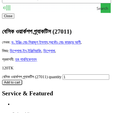
Search
Close
বেসিক ওয়ার্কশপ প্র্যাকটিস (27011)
লেখক
:
ড. ইঞ্জিঃ মোঃ সিরাজুল ইসলাম
,
প্রকৌঃ মোঃ কায়ছার আলী
,
বিষয়
:
ডিপ্লোমা-ইন-ইঞ্জিনিয়ারিং
,
ডিপ্লোমা
,
প্রকাশনী
:
হক পাবলিকেশনস্
120
TK
বেসিক ওয়ার্কশপ প্র্যাকটিস (27011) quantity
Add to cart
Service & Featured