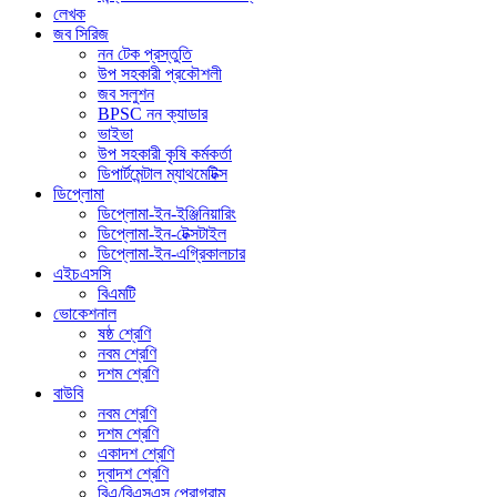
লেখক
জব সিরিজ
নন টেক প্রস্তুতি
উপ সহকারী প্রকৌশলী
জব সলুশন
BPSC নন ক্যাডার
ভাইভা
উপ সহকারী কৃষি কর্মকর্তা
ডিপার্টমেন্টাল ম্যাথমেটিক্স
ডিপ্লোমা
ডিপ্লোমা-ইন-ইঞ্জিনিয়ারিং
ডিপ্লোমা-ইন-টেক্সটাইল
ডিপ্লোমা-ইন-এগ্রিকালচার
এইচএসসি
বিএমটি
ভোকেশনাল
ষষ্ঠ শ্রেণি
নবম শ্রেণি
দশম শ্রেণি
বাউবি
নবম শ্রেণি
দশম শ্রেণি
একাদশ শ্রেণি
দ্বাদশ শ্রেণি
বিএ/বিএসএস প্রোগ্রাম