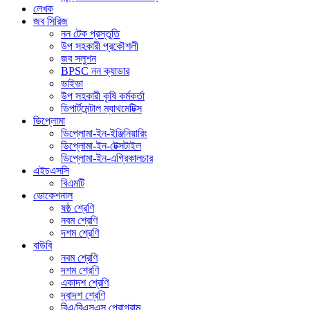
লেখক
জব সিরিজ
নন টেক প্রস্তুতি
উপ সহকারী প্রকৌশলী
জব সলুশন
BPSC নন ক্যাডার
ভাইভা
উপ সহকারী কৃষি কর্মকর্তা
ডিপার্টমেন্টাল ম্যাথমেটিক্স
ডিপ্লোমা
ডিপ্লোমা-ইন-ইঞ্জিনিয়ারিং
ডিপ্লোমা-ইন-টেক্সটাইল
ডিপ্লোমা-ইন-এগ্রিকালচার
এইচএসসি
বিএমটি
ভোকেশনাল
ষষ্ঠ শ্রেণি
নবম শ্রেণি
দশম শ্রেণি
বাউবি
নবম শ্রেণি
দশম শ্রেণি
একাদশ শ্রেণি
দ্বাদশ শ্রেণি
বিএ/বিএসএস প্রোগ্রাম