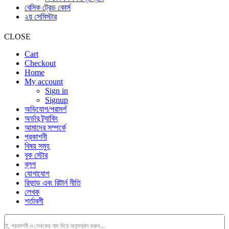
বেসিক ট্রেড কোর্স
২য় সেমিস্টার
CLOSE
Cart
Checkout
Home
My account
Sign in
Signup
অভিযোগ/পরামর্শ
অর্ডার ট্র্যাকিং
আমাদের সম্পর্কে
প্রকাশনী
বিষয় সমুহ
বুক স্টোর
ব্লগ
যোগাযোগ
রিফান্ড এবং রিটার্ন নীতি
লেখক
শর্তাবলী