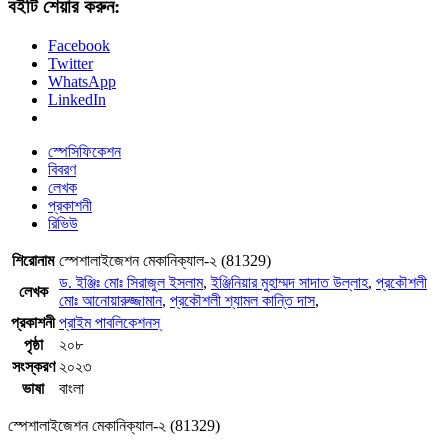
বইটি শেয়ার করুন:
Facebook
Twitter
WhatsApp
LinkedIn
স্পেসিফিকেশন
বিবরণ
লেখক
প্রকাশনী
রিভিউ
শিরোনাম
স্পেশালাইজেশন মেকানিক্যাল-২ (81329)
ড. ইঞ্জিঃ মোঃ সিরাজুল ইসলাম
,
ইঞ্জিনিয়ার মুহাম্মদ সাদাত উল্লাহ
,
প্রকৌশলী
লেখক
মোঃ আনোয়ারুজ্জামান
,
প্রকৌশলী শ্যামল কান্তি দাস
,
প্রকাশনী
প্রাইম পাবলিকেশনস্
পৃষ্ঠা
২০৮
সংস্করণ
২০২৩
ভাষা
বাংলা
স্পেশালাইজেশন মেকানিক্যাল-২ (81329)