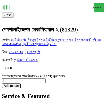
Search
Close
স্পেশালাইজেশন মেকানিক্যাল-২ (81329)
লেখক
:
ড. ইঞ্জিঃ মোঃ সিরাজুল ইসলাম
,
ইঞ্জিনিয়ার মুহাম্মদ সাদাত উল্লাহ
,
প্রকৌশলী মোঃ
আনোয়ারুজ্জামান
,
প্রকৌশলী শ্যামল কান্তি দাস
,
বিষয়
:
ভোকেশনাল
,
দ্বাদশ শ্রেণি
,
প্রকাশনী
:
প্রাইম পাবলিকেশনস্
130
TK
স্পেশালাইজেশন মেকানিক্যাল-২ (81329) quantity
Add to cart
Service & Featured