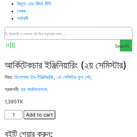
রিফান্ড এবং রিটার্ন নীতি
লেখক
শর্তাবলী
Search
আর্কিটেকচার ইঞ্জিনিয়ারিং (২য় সেমিস্টার)
বিষয়
:
ডিপ্লোমা-ইন-ইঞ্জিনিয়ারিং
,
২য় সেমিস্টার ফুল সেট
,
প্রকাশনী
:
হক পাবলিকেশনস্
1,395
TK
আর্কিটেকচার
Add to cart
ইঞ্জিনিয়ারিং
(২য়
বইটি শেয়ার করুন:
সেমিস্টার)