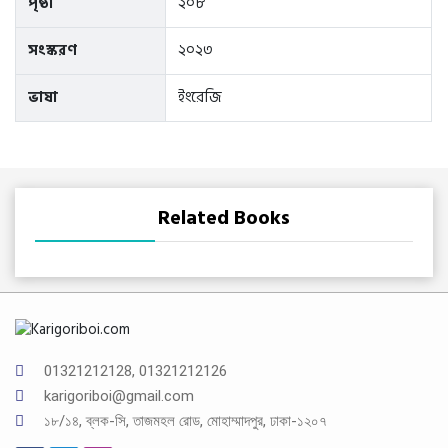
পৃষ্ঠা
২০৮
সংস্করণ
২০২৩
ভাষা
ইংরেজি
Related Books
01321212128, 01321212126
karigoriboi@gmail.com
১৮/১৪, ব্লক-সি, তাজমহল রোড, মোহাম্মাদপুর, ঢাকা-১২০৭