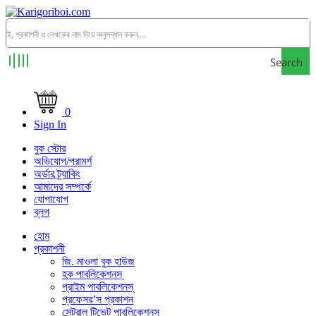
Search
0
Sign In
বুক স্টোর
অভিযোগ/পরামর্শ
অর্ডার ট্র্যাকিং
আমাদের সম্পর্কে
যোগাযোগ
ব্লগ
হোম
প্রকাশনী
জি. মাওলা বুক হাউজ
হক পাবলিকেশনস্
প্রাইম পাবলিকেশনস্
প্রফেসর’স প্রকাশন
সেন্ট্রাল টিভেট পাবলিকেশনস্