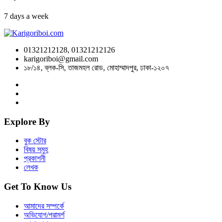
7 days a week
01321212128, 01321212126
karigoriboi@gmail.com
১৮/১৪, ব্লক-সি, তাজমহল রোড, মোহাম্মাদপুর, ঢাকা-১২০৭
Explore By
বুক স্টোর
বিষয় সমুহ
প্রকাশনী
লেখক
Get To Know Us
আমাদের সম্পর্কে
অভিযোগ/পরামর্শ