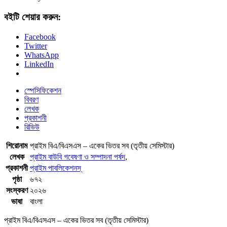
বইটি শেয়ার করুন:
Facebook
Twitter
WhatsApp
LinkedIn
স্পেসিফিকেশন
বিবরণ
লেখক
প্রকাশনী
রিভিউ
শিরোনাম
প্রাইম বিএ/বিএসএস – একের ভিতর সব (তৃতীয় সেমিস্টার)
লেখক
প্রাইম বাউবি গবেষণা ও সম্পাদনা পর্ষদ
,
প্রকাশনী
প্রাইম পাবলিকেশনস্
পৃষ্ঠা
৬৭২
সংস্করণ
২০২৬
ভাষা
বাংলা
প্রাইম বিএ/বিএসএস – একের ভিতর সব (তৃতীয় সেমিস্টার)