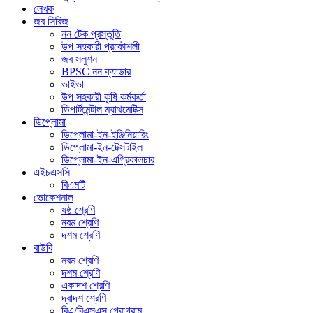
লেখক
জব সিরিজ
নন টেক প্রস্তুতি
উপ সহকারী প্রকৌশলী
জব সলুশন
BPSC নন ক্যাডার
ভাইভা
উপ সহকারী কৃষি কর্মকর্তা
ডিপার্টমেন্টাল ম্যাথমেটিক্স
ডিপ্লোমা
ডিপ্লোমা-ইন-ইঞ্জিনিয়ারিং
ডিপ্লোমা-ইন-টেক্সটাইল
ডিপ্লোমা-ইন-এগ্রিকালচার
এইচএসসি
বিএমটি
ভোকেশনাল
ষষ্ঠ শ্রেণি
নবম শ্রেণি
দশম শ্রেণি
বাউবি
নবম শ্রেণি
দশম শ্রেণি
একাদশ শ্রেণি
দ্বাদশ শ্রেণি
বিএ/বিএসএস প্রোগ্রাম