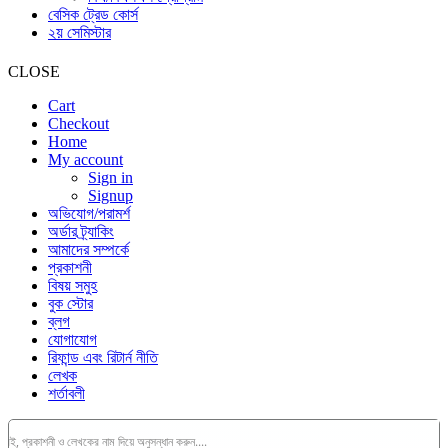
বেসিক ট্রেড কোর্স
২য় সেমিস্টার
CLOSE
Cart
Checkout
Home
My account
Sign in
Signup
অভিযোগ/পরামর্শ
অর্ডার ট্র্যাকিং
আমাদের সম্পর্কে
প্রকাশনী
বিষয় সমুহ
বুক স্টোর
ব্লগ
যোগাযোগ
রিফান্ড এবং রিটার্ন নীতি
লেখক
শর্তাবলী