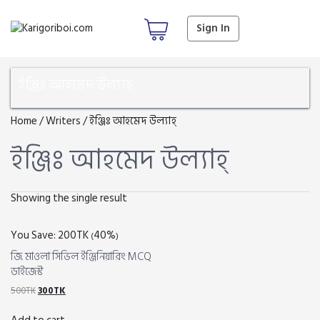
Sign In
ইঞ্জিঃ আহমেদ উল্যাহ্
Home
/ Writers / ইঞ্জিঃ আহমেদ উল্যাহ্
ইঞ্জিঃ আহমেদ উল্যাহ্
Showing the single result
You Save:
200
TK
40%
(
)
জি. মাওলা সিভিল ইঞ্জিনিয়ারিং MCQ
ডাইজেস্ট
Original
Current
500
TK
300
TK
price
price
was:
is: