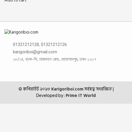
Add to cart
500TK.
300TK.
01321212128, 01321212126
karigoriboi@gmail.com
১৮/১৪, ব্লক-সি, তাজমহল রোড, মোহাম্মাদপুর, ঢাকা-১২০৭
© কপিরাইট ২০২৩
Karigoriboi.com
সর্বস্বত্ব সংরক্ষিত
|
Developed by :
Prime IT World