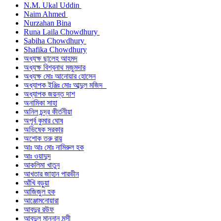
N.M. Ukal Uddin
Naim Ahmed
Nurzahan Bina
Runa Laila Chowdhury
Sabiha Chowdhury
Shafika Chowdhury
অধ্যক্ষ ছালেহ আহমদ
অধ্যক্ষ বিশ্বনাথ মজুমদার
অধ্যক্ষ মোঃ আনোয়ার হোসেন
অধ্যাপক ইঞ্জিঃ মোঃ আব্দুল মজিদ
অধ্যাপক জয়ন্ত দাশ
অনামিকা সাহা
অনিল চন্দ্র কীর্তনীয়া
অপূর্ব কুমার ঘোষ
অভিষেক সরকার
অশোক তরু রায়
আঃ আঃ মোঃ নামিরুল হক
আঃ ওয়াদুদ
আকলিমা খাতুন
আখতার জাহান পারভীন
আঁখি বড়ুয়া
আজিজুল হক
আঞ্জোমনোয়ারা
আবদুর রউফ
আবদুল মান্নান মুন্সী