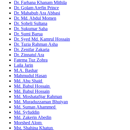
Dr. Farhana Khanam Mithila
Dr. Golam Arefin Prince
Dr. Mahabub Ara Abbasi
Dr. Md. Abdul Momen
Dr. Soheli Sultana
Dr. Sukumar Saha
Dr. Sumi Barua
Dr. Syed Md. Kamrul Hossain
Dr. Tazia Rahman Asha
Dr. Zenifar Zakaria
Dr. Zinnatul Ara
Fatema Tuz Zohra
Laila Jarin
M.A. Bashar
Mahmudul Hasan
Md. Abu Shaid
Md. Babul Hossain
Md. Babul Hossain
Md. Moshatafijar Rahman
Md. Muraduzzaman Bhuiyan
Md. Suman Ahammed
Md. Syfuddin
Md. Zakerin Abedin
Morshed Alom
Mst. Shahina Khatun