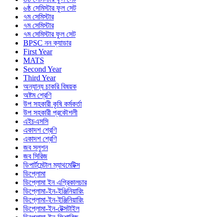
৬ষ্ঠ সেমিস্টার ফুল সেট
৭ম সেমিস্টার
৭ম সেমিস্টার
৭ম সেমিস্টার ফুল সেট
BPSC নন ক্যাডার
First Year
MATS
Second Year
Third Year
অন্যান্য চাকরি বিষয়ক
অষ্টম শ্রেণি
উপ সহকারী কৃষি কর্মকর্তা
উপ সহকারী প্রকৌশলী
এইচএসসি
একাদশ শ্রেণি
একাদশ শ্রেণি
জব সলুশন
জব সিরিজ
ডিপার্টমেন্টাল ম্যাথমেটিক্স
ডিপ্লোমা
ডিপ্লোমা ইন এগ্রিকালচার
ডিপ্লোমা-ইন-ইঞ্জিনিয়ারিং
ডিপ্লোমা-ইন-ইঞ্জিনিয়ারিং
ডিপ্লোমা-ইন-টেক্সটাইল