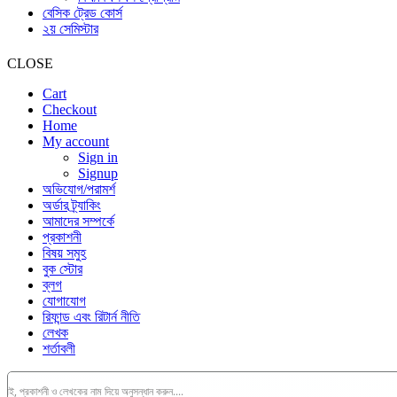
বেসিক ট্রেড কোর্স
২য় সেমিস্টার
CLOSE
Cart
Checkout
Home
My account
Sign in
Signup
অভিযোগ/পরামর্শ
অর্ডার ট্র্যাকিং
আমাদের সম্পর্কে
প্রকাশনী
বিষয় সমুহ
বুক স্টোর
ব্লগ
যোগাযোগ
রিফান্ড এবং রিটার্ন নীতি
লেখক
শর্তাবলী