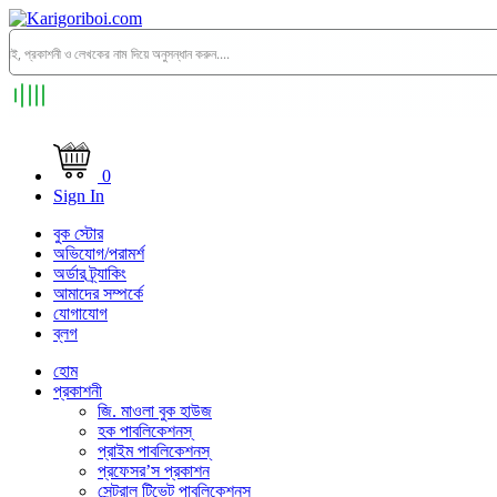
0
Sign In
বুক স্টোর
অভিযোগ/পরামর্শ
অর্ডার ট্র্যাকিং
আমাদের সম্পর্কে
যোগাযোগ
ব্লগ
হোম
প্রকাশনী
জি. মাওলা বুক হাউজ
হক পাবলিকেশনস্
প্রাইম পাবলিকেশনস্
প্রফেসর’স প্রকাশন
সেন্ট্রাল টিভেট পাবলিকেশনস্