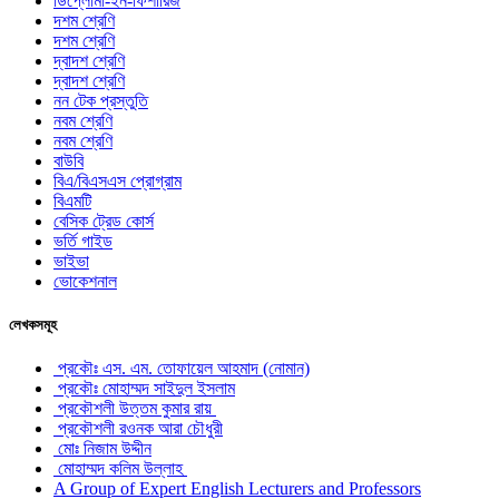
ডিপ্লোমা-ইন-ফিশারিজ
দশম শ্রেণি
দশম শ্রেণি
দ্বাদশ শ্রেণি
দ্বাদশ শ্রেণি
নন টেক প্রস্তুতি
নবম শ্রেণি
নবম শ্রেণি
বাউবি
বিএ/বিএসএস প্রোগ্রাম
বিএমটি
বেসিক ট্রেড কোর্স
ভর্তি গাইড
ভাইভা
ভোকেশনাল
লেখকসমূহ
প্রকৌঃ এস. এম. তোফায়েল আহমাদ (নোমান)
প্রকৌঃ মোহাম্মদ সাইদুল ইসলাম
প্রকৌশলী উত্তম কুমার রায়
প্রকৌশলী রওনক আরা চৌধুরী
মোঃ নিজাম উদ্দীন
মোহাম্মদ কলিম উল্লাহ
A Group of Expert English Lecturers and Professors