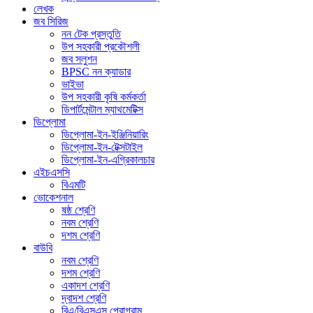
লেখক
জব সিরিজ
নন টেক প্রস্তুতি
উপ সহকারী প্রকৌশলী
জব সলুশন
BPSC নন ক্যাডার
ভাইভা
উপ সহকারী কৃষি কর্মকর্তা
ডিপার্টমেন্টাল ম্যাথমেটিক্স
ডিপ্লোমা
ডিপ্লোমা-ইন-ইঞ্জিনিয়ারিং
ডিপ্লোমা-ইন-টেক্সটাইল
ডিপ্লোমা-ইন-এগ্রিকালচার
এইচএসসি
বিএমটি
ভোকেশনাল
ষষ্ঠ শ্রেণি
নবম শ্রেণি
দশম শ্রেণি
বাউবি
নবম শ্রেণি
দশম শ্রেণি
একাদশ শ্রেণি
দ্বাদশ শ্রেণি
বিএ/বিএসএস প্রোগ্রাম