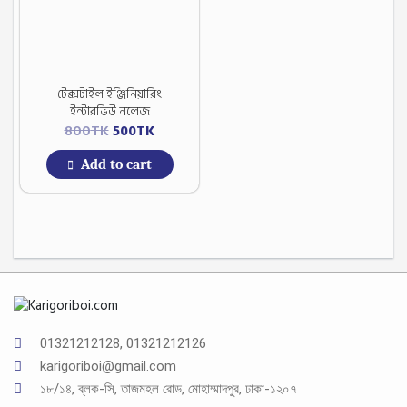
টেক্সটাইল ইঞ্জিনিয়ারিং
ইন্টারভিউ নলেজ
Original
Current
800
TK
500
TK
price
price
Add to cart
was:
is:
800TK.
500TK.
01321212128, 01321212126
karigoriboi@gmail.com
১৮/১৪, ব্লক-সি, তাজমহল রোড, মোহাম্মাদপুর, ঢাকা-১২০৭