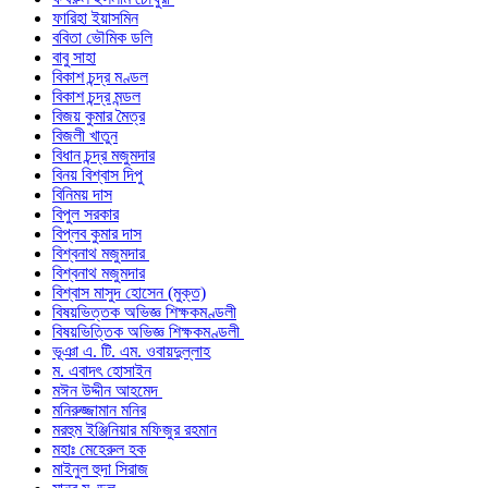
ফারিহা ইয়াসমিন
ববিতা ভৌমিক ডলি
বাবু সাহা
বিকাশ চন্দ্র মণ্ডল
বিকাশ চন্দ্র মন্ডল
বিজয় কুমার মৈত্র
বিজলী খাতুন
বিধান চন্দ্র মজুমদার
বিনয় বিশ্বাস দিপু
বিনিময় দাস
বিপুল সরকার
বিপ্লব কুমার দাস
বিশ্বনাথ মজুমদার
বিশ্বনাথ মজুমদার
বিশ্বাস মাসুদ হোসেন (মুক্ত)
বিষয়ভিত্তক অভিজ্ঞ শিক্ষকমণ্ডলী
বিষয়ভিত্তিক অভিজ্ঞ শিক্ষকমণ্ডলী
ভূঞা এ. টি. এম. ওবায়দুল্লাহ
ম. এবাদৎ হোসাইন
মঈন উদ্দীন আহমেদ
মনিরুজ্জামান মনির
মরহুম ইঞ্জিনিয়ার মফিজুর রহমান
মহাঃ মেহেরুল হক
মাইনুল হুদা সিরাজ