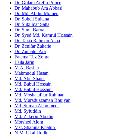
Dr. Golam Arefin Prince
Dr. Mahabub Ara Abbasi
Dr. Md. Abdul Momen
Dr. Soheli Sultana
Dr. Sukumar Saha
Dr. Sumi Barua
Dr. Syed Md. Kamrul Hossain
Dr. Tazia Rahman Asha
Dr. Zenifar Zakaria
Dr. Zinnatul Ara
Fatema Tuz Zohra
Laila Jarin
M.A. Bashar
Mahmudul Hasan
Md. Abu Shaid
Md. Babul Hossain
Md. Babul Hossain
Md. Moshatafijar Rahman
Md. Muraduzzaman Bhuiyan
Md. Suman Ahammed
Md. Syfuddin
Md. Zakerin Abedin
Morshed Alom
Mst. Shahina Khatun
N.M. Ukal Uddin