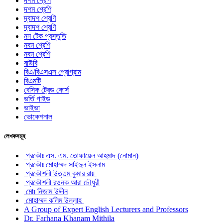
দশম শ্রেণি
দশম শ্রেণি
দ্বাদশ শ্রেণি
দ্বাদশ শ্রেণি
নন টেক প্রস্তুতি
নবম শ্রেণি
নবম শ্রেণি
বাউবি
বিএ/বিএসএস প্রোগ্রাম
বিএমটি
বেসিক ট্রেড কোর্স
ভর্তি গাইড
ভাইভা
ভোকেশনাল
লেখকসমূহ
প্রকৌঃ এস. এম. তোফায়েল আহমাদ (নোমান)
প্রকৌঃ মোহাম্মদ সাইদুল ইসলাম
প্রকৌশলী উত্তম কুমার রায়
প্রকৌশলী রওনক আরা চৌধুরী
মোঃ নিজাম উদ্দীন
মোহাম্মদ কলিম উল্লাহ
A Group of Expert English Lecturers and Professors
Dr. Farhana Khanam Mithila