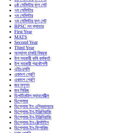
৬ষ্ঠ সেমিস্টার ফুল সেট
৭ম সেমিস্টার
৭ম সেমিস্টার
৭ম সেমিস্টার ফুল সেট
BPSC নন ক্যাডার
First Year
MATS
Second Year
Third Year
অন্যান্য চাকরি বিষয়ক
উপ সহকারী কৃষি কর্মকর্তা
উপ সহকারী প্রকৌশলী
এইচএসসি
একাদশ শ্রেণি
একাদশ শ্রেণি
জব সলুশন
জব সিরিজ
ডিপার্টমেন্টাল ম্যাথমেটিক্স
ডিপ্লোমা
ডিপ্লোমা ইন এগ্রিকালচার
ডিপ্লোমা-ইন-ইঞ্জিনিয়ারিং
ডিপ্লোমা-ইন-ইঞ্জিনিয়ারিং
ডিপ্লোমা-ইন-টেক্সটাইল
ডিপ্লোমা-ইন-ফিশারিজ