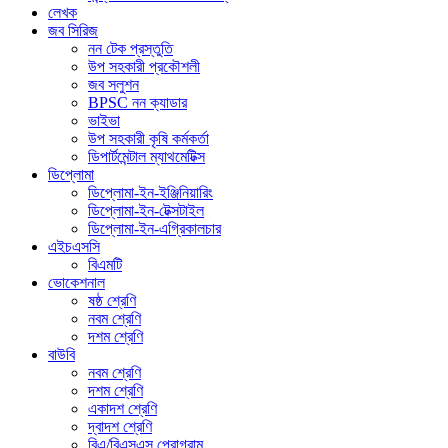
লেখক
জব সিরিজ
নন টেক প্রস্তুতি
উপ সহকারী প্রকৌশলী
জব সলুশন
BPSC নন ক্যাডার
ভাইভা
উপ সহকারী কৃষি কর্মকর্তা
ডিপার্টমেন্টাল ম্যাথমেটিক্স
ডিপ্লোমা
ডিপ্লোমা-ইন-ইঞ্জিনিয়ারিং
ডিপ্লোমা-ইন-টেক্সটাইল
ডিপ্লোমা-ইন-এগ্রিকালচার
এইচএসসি
বিএমটি
ভোকেশনাল
ষষ্ঠ শ্রেণি
নবম শ্রেণি
দশম শ্রেণি
বাউবি
নবম শ্রেণি
দশম শ্রেণি
একাদশ শ্রেণি
দ্বাদশ শ্রেণি
বিএ/বিএসএস প্রোগ্রাম