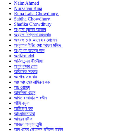
Naim Ahmed
Nurzahan Bina
Runa Laila Chowdhury
Sabiha Chowdhury
Shafika Chowdhury
অধ্যক্ষ ছালেহ আহমদ
অধ্যক্ষ বিশ্বনাথ মজুমদার
অধ্যক্ষ মোঃ আনোয়ার হোসেন
অধ্যাপক ইঞ্জিঃ মোঃ আব্দুল মজিদ
অধ্যাপক জয়ন্ত দাশ
অনামিকা সাহা
অনিল চন্দ্র কীর্তনীয়া
অপূর্ব কুমার ঘোষ
অভিষেক সরকার
অশোক তরু রায়
আঃ আঃ মোঃ নামিরুল হক
আঃ ওয়াদুদ
আকলিমা খাতুন
আখতার জাহান পারভীন
আঁখি বড়ুয়া
আজিজুল হক
আঞ্জোমনোয়ারা
আবদুর রউফ
আবদুল মান্নান মুন্সী
আবু খায়ের মোহাম্মদ মনিরুল হাছান