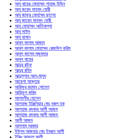
আবু খায়ের মোহাম্মদ শাহাজ উদ্দিন
আবু জয়েদ মাহমুদ ঘোরী
আবু জাফর মোহাম্মদ ছালেহ
আবু জায়েদ মাহমুদ ঘোরী
আবু মোহাম্মদ আতিকুল্যা
আবু সাঈদ
আবু হাসান
আবুল কালাম আজাদ
আবুল কালাম মোহাম্মদ রেজাউল করিম
আবুল কাসেম মজুমদার
আবুল খায়ের
আব্দুর রউফ
আব্দুর রহিম
আব্দুল্লাহ আল-মাসুদ
আয়েশা আক্তার
আরিফুর রহমান সোহেল
আরিফুল করিম
আলমগীর হোসেন
আলহাজ ইঞ্জিনিয়ার মোঃ নূরুল হক
আলহাজ খন্দকার আলী আজম
আলহাজ খন্দকার আলী আজম
আলী আজম
আসলাম সরকার
ইউসুব আজহার মোঃ ইমরান আলী
ইঞ্জিঃ আবদুল আলী