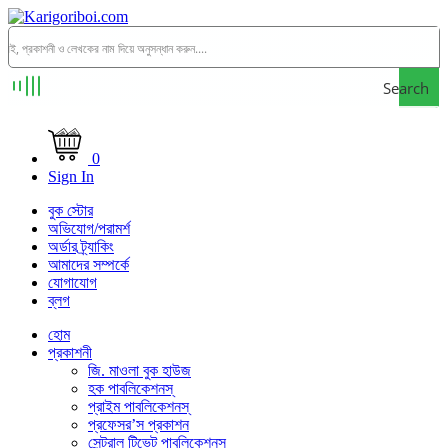
Search
0
Sign In
বুক স্টোর
অভিযোগ/পরামর্শ
অর্ডার ট্র্যাকিং
আমাদের সম্পর্কে
যোগাযোগ
ব্লগ
হোম
প্রকাশনী
জি. মাওলা বুক হাউজ
হক পাবলিকেশনস্
প্রাইম পাবলিকেশনস্
প্রফেসর’স প্রকাশন
সেন্ট্রাল টিভেট পাবলিকেশনস্