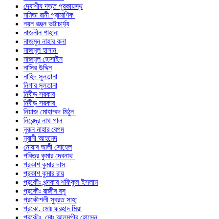
দেবাশীষ দত্ত পুরকায়স্থ
নমিতা রানী প্রামাণিক
নয়ন রঞ্জন ভট্টাচার্য্য
নাজনীন শাহানা
নাজমুন নাহার কনা
নাজমুল হাসান
নাজমুল হোসাইন
নাসির উদ্দিন
নাহিদ সুলতানা
নিগার সুলতানা
নিবীড় সরকার
নিবীড় সরকার
নিয়াজ মোহাম্মদ মিঠুন
নিরেন্দ্র নাথ পাল
নুরুন নাহার বেগম
নূরানী আহমেদ
নোয়াব আলী সোহেল
পবিত্র কুমার দেবনাথ
প্রকাশ কুমার দাস
প্রকাশ কুমার রায়
প্রকৌঃ খন্দকার শফিকুল ইসলাম
প্রকৌঃ রাজীব বসু
প্রকৌশলী সুব্রত সাহা
প্রকো. মোঃ ফরহাদ মিয়া
প্রকৌঃ মোঃ আলমগীর হোসেন