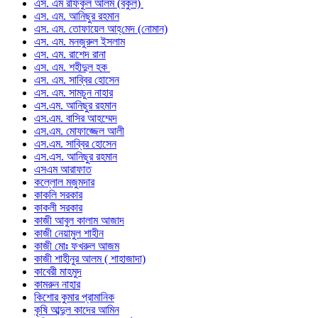
এস. এম রফিকুল আলম (বকুল)
এস. এম. আনিছুর রহমান
এস. এম. তোফায়েল আহ্‌মেদ (নোমান)
এস. এম. মনজুরুল ইসলাম
এস. এম. রাশেদ রানা
এস. এম. শহীদুল হক
এস. এম. সাব্বির হোসেন
এস. এম. সামচুন নাহার
এস.এম. আনিছুর রহমান
এস.এম. বাসির আহম্মেদ
এস.এম. মোফাজ্জেল আলী
এস.এম. সাব্বির হোসেন
এস.এস. আনিছুর রহমান
এসএম আরাফাত
কল্লোল মজুমদার
কাকলি সরকার
কাকলী সরকার
কাজী আবুল কালাম আজাদ
কাজী নেয়ামুল শাহীন
কাজী মোঃ ফখরুল আজম
কাজী শাহীনুর আলম ( শাহাজাদা)
কাবেরী মাহমুদ
কামরুন নাহার
কিশোর কুমার প্রামানিক
কৃষি আব্দুল কাদের আমিন