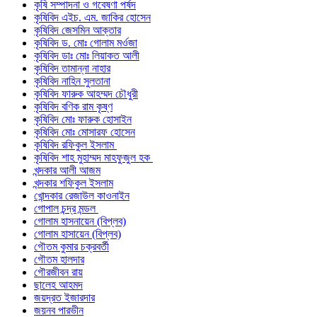
কৃষি সম্পাদনা ও গবেষণা পর্ষদ
কৃষিবিদ এইচ. এম. জাকির হোসেন
কৃষিবিদ জেসমিন আক্তার
কৃষিবিদ ড. মোঃ গোলাম মর্ওজা
কৃষিবিদ ডাঃ মোঃ লিয়াকত আলী
কৃষিবিদ তামান্না নাহার
কৃষিবিদ নাহিন সুলতানা
কৃষিবিদ ফারুক আহম্মদ চৌধুরী
কৃষিবিদ বণিক রাম কৃষ্ণ
কৃষিবিদ মোঃ ফারুক হোসাইন
কৃষিবিদ মোঃ মোসারফ হোসেন
কৃষিবিদ রফিকুল ইসলাম
কৃষিবিদ শাহ মুহাম্মদ মাহফুজুল হক
খন্দকার আলী আজম
খন্দকার শফিকুল ইসলাম
খোন্দকার রেজাউল কাওনাইন
গোপাল চন্দ্র মন্ডল
গোলাম হাসনায়েন (বিপ্লব)
গোলাম হাসায়েন (বিপ্লব)
গৌতম কুমার চক্রবর্তী
গৌতম হালদার
গৌরজীবন রায়
ছালেহ আহমদ
জয়দ্রত ইজারদার
জয়নব পারভীন