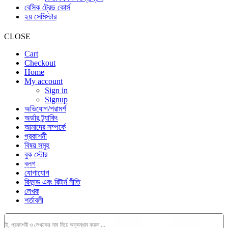
বেসিক ট্রেড কোর্স
২য় সেমিস্টার
CLOSE
Cart
Checkout
Home
My account
Sign in
Signup
অভিযোগ/পরামর্শ
অর্ডার ট্র্যাকিং
আমাদের সম্পর্কে
প্রকাশনী
বিষয় সমুহ
বুক স্টোর
ব্লগ
যোগাযোগ
রিফান্ড এবং রিটার্ন নীতি
লেখক
শর্তাবলী