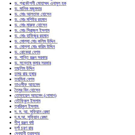
ড. প্রকৌশলী মোহাম্মদ এনামুল হক
ড. মানিক মজুমদার
ড. মোঃ আলতাফ হোসেন
ড. মোঃ মশিউর রহমান
ড. মোঃ মারুফ হোসেন
ড. মোঃ সিরাজুল ইসলাম
ড. মোঃ হাফিজুর রহমান
ড. মোল্যা মোঃ কলিম উদ্দিন
ড. মোল্লা মোঃ করিম উদ্দিন
ড. রোকেয়া বেগম
ড. শান্তি রঞ্জন সরকার
ড. সন্তোষ কুমার সরকার
তছলিম উদ্দিন
তন্ময় রায় তুষার
তহমিনা বেগম
তাওসীফ আহমেদ
তৈমুর বিন হোসেন
তোফায়েল আহমেদ (নোমান)
তৌফিকুল ইসলাম
ত্বরিকুল ইসলাম
দ. ম. আ. সুফিয়ান রেজা
দ.ম.আ. সুফিয়ান রেজা
দীপু রঞ্জন বর্মা
দূর্গা চরণ রায়
দেবযানী তরফদার