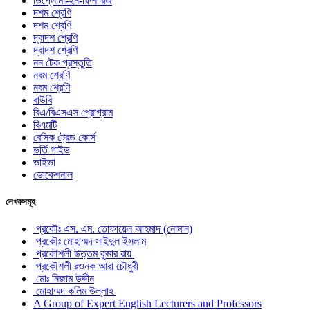
ডিপ্লোমা-ইন-ফিশারিজ
দশম শ্রেণি
দশম শ্রেণি
দ্বাদশ শ্রেণি
দ্বাদশ শ্রেণি
নন টেক প্রস্তুতি
নবম শ্রেণি
নবম শ্রেণি
বাউবি
বিএ/বিএসএস প্রোগ্রাম
বিএমটি
বেসিক ট্রেড কোর্স
ভর্তি গাইড
ভাইভা
ভোকেশনাল
লেখকসমূহ
প্রকৌঃ এস. এম. তোফায়েল আহমাদ (নোমান)
প্রকৌঃ মোহাম্মদ সাইদুল ইসলাম
প্রকৌশলী উত্তম কুমার রায়
প্রকৌশলী রওনক আরা চৌধুরী
মোঃ নিজাম উদ্দীন
মোহাম্মদ কলিম উল্লাহ
A Group of Expert English Lecturers and Professors