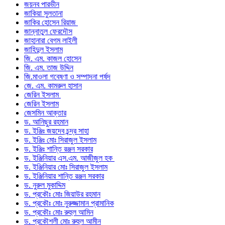
জয়নব পারভীন
জাকিয়া সুলতানা
জাকির হোসেন রিয়াজ
জান্নাতুল ফেরদৌস
জাহানারা বেগম লাইলী
জাহিদুল ইসলাম
জি. এম. কাজল হোসেন
জি. এম. তাজ উদ্দিন
জি.মাওলা গবেষণা ও সম্পাদনা পর্ষদ
জে. এম. কামরুল হাসান
জেরিন ইসলাম
জেরিন ইসলাম
জেসমিন আক্তার
ড. আনিছুর রহমান
ড. ইঞ্জিঃ জয়দেব চন্দ্র সাহা
ড. ইঞ্জিঃ মোঃ সিরাজুল ইসলাম
ড. ইঞ্জিঃ শান্তি রঞ্জন সরকার
ড. ইঞ্জিনিয়ার এস.এম. আজীজুল হক
ড. ইঞ্জিনিয়ার মোঃ সিরাজুল ইসলাম
ড. ইঞ্জিনিয়ার শান্তি রঞ্জন সরকার
ড. নুরুল মুকাদ্দিম
ড. প্রকৌঃ মোঃ জিয়াউর রহমান
ড. প্রকৌঃ মোঃ নুরুজ্জামান প্রামানিক
ড. প্রকৌঃ মোঃ রুহুল আমিন
ড. প্রকৌশলী মোঃ রুহুল আমীন