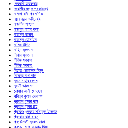
দেবযানী তরফদার
দেবাশীষ দত্ত পুরকায়স্থ
নমিতা রানী প্রামাণিক
নয়ন রঞ্জন ভট্টাচার্য্য
নাজনীন শাহানা
নাজমুন নাহার কনা
নাজমুল হাসান
নাজমুল হোসাইন
নাসির উদ্দিন
নাহিদ সুলতানা
নিগার সুলতানা
নিবীড় সরকার
নিবীড় সরকার
নিয়াজ মোহাম্মদ মিঠুন
নিরেন্দ্র নাথ পাল
নুরুন নাহার বেগম
নূরানী আহমেদ
নোয়াব আলী সোহেল
পবিত্র কুমার দেবনাথ
প্রকাশ কুমার দাস
প্রকাশ কুমার রায়
প্রকৌঃ খন্দকার শফিকুল ইসলাম
প্রকৌঃ রাজীব বসু
প্রকৌশলী সুব্রত সাহা
প্রকো. মোঃ ফরহাদ মিয়া