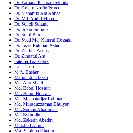
Dr. Farhana Khanam Mithila
Dr. Golam Arefin Prince
Dr. Mahabub Ara Abbasi
Dr. Md. Abdul Momen
Dr. Soheli Sultana
Dr. Sukumar Saha
Dr. Sumi Barua
Dr. Syed Md. Kamrul Hossain
Dr. Tazia Rahman Asha
Dr. Zenifar Zakaria
Dr. Zinnatul Ara
Fatema Tuz Zohra
Laila Jarin
M.A. Bashar
Mahmudul Hasan
Md. Abu Shaid
Md. Babul Hossain
Md. Babul Hossain
Md. Moshatafijar Rahman
Md. Muraduzzaman Bhuiyan
Md. Suman Ahammed
Md. Syfuddin
Md. Zakerin Abedin
Morshed Alom
Mst. Shahina Khatun