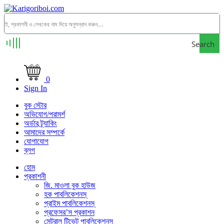
Search
0
Sign In
বুক স্টোর
অভিযোগ/পরামর্শ
অর্ডার ট্র্যাকিং
আমাদের সম্পর্কে
যোগাযোগ
ব্লগ
হোম
প্রকাশনী
জি. মাওলা বুক হাউজ
হক পাবলিকেশনস্
প্রাইম পাবলিকেশনস্
প্রফেসর’স প্রকাশন
সেন্ট্রাল টিভেট পাবলিকেশনস্