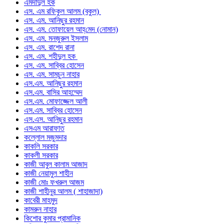
এমদাদুল হক
এস. এম রফিকুল আলম (বকুল)
এস. এম. আনিছুর রহমান
এস. এম. তোফায়েল আহ্‌মেদ (নোমান)
এস. এম. মনজুরুল ইসলাম
এস. এম. রাশেদ রানা
এস. এম. শহীদুল হক
এস. এম. সাব্বির হোসেন
এস. এম. সামচুন নাহার
এস.এম. আনিছুর রহমান
এস.এম. বাসির আহম্মেদ
এস.এম. মোফাজ্জেল আলী
এস.এম. সাব্বির হোসেন
এস.এস. আনিছুর রহমান
এসএম আরাফাত
কল্লোল মজুমদার
কাকলি সরকার
কাকলী সরকার
কাজী আবুল কালাম আজাদ
কাজী নেয়ামুল শাহীন
কাজী মোঃ ফখরুল আজম
কাজী শাহীনুর আলম ( শাহাজাদা)
কাবেরী মাহমুদ
কামরুন নাহার
কিশোর কুমার প্রামানিক