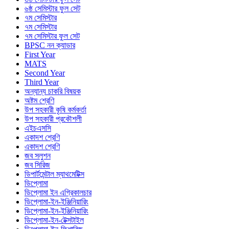
৬ষ্ঠ সেমিস্টার ফুল সেট
৭ম সেমিস্টার
৭ম সেমিস্টার
৭ম সেমিস্টার ফুল সেট
BPSC নন ক্যাডার
First Year
MATS
Second Year
Third Year
অন্যান্য চাকরি বিষয়ক
অষ্টম শ্রেণি
উপ সহকারী কৃষি কর্মকর্তা
উপ সহকারী প্রকৌশলী
এইচএসসি
একাদশ শ্রেণি
একাদশ শ্রেণি
জব সলুশন
জব সিরিজ
ডিপার্টমেন্টাল ম্যাথমেটিক্স
ডিপ্লোমা
ডিপ্লোমা ইন এগ্রিকালচার
ডিপ্লোমা-ইন-ইঞ্জিনিয়ারিং
ডিপ্লোমা-ইন-ইঞ্জিনিয়ারিং
ডিপ্লোমা-ইন-টেক্সটাইল