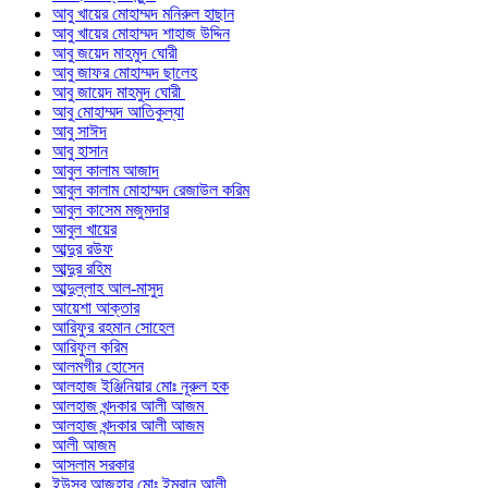
আবু খায়ের মোহাম্মদ মনিরুল হাছান
আবু খায়ের মোহাম্মদ শাহাজ উদ্দিন
আবু জয়েদ মাহমুদ ঘোরী
আবু জাফর মোহাম্মদ ছালেহ
আবু জায়েদ মাহমুদ ঘোরী
আবু মোহাম্মদ আতিকুল্যা
আবু সাঈদ
আবু হাসান
আবুল কালাম আজাদ
আবুল কালাম মোহাম্মদ রেজাউল করিম
আবুল কাসেম মজুমদার
আবুল খায়ের
আব্দুর রউফ
আব্দুর রহিম
আব্দুল্লাহ আল-মাসুদ
আয়েশা আক্তার
আরিফুর রহমান সোহেল
আরিফুল করিম
আলমগীর হোসেন
আলহাজ ইঞ্জিনিয়ার মোঃ নূরুল হক
আলহাজ খন্দকার আলী আজম
আলহাজ খন্দকার আলী আজম
আলী আজম
আসলাম সরকার
ইউসুব আজহার মোঃ ইমরান আলী