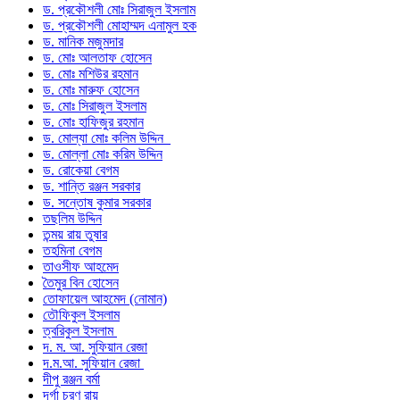
ড. প্রকৌশলী মোঃ সিরাজুল ইসলাম
ড. প্রকৌশলী মোহাম্মদ এনামুল হক
ড. মানিক মজুমদার
ড. মোঃ আলতাফ হোসেন
ড. মোঃ মশিউর রহমান
ড. মোঃ মারুফ হোসেন
ড. মোঃ সিরাজুল ইসলাম
ড. মোঃ হাফিজুর রহমান
ড. মোল্যা মোঃ কলিম উদ্দিন
ড. মোল্লা মোঃ করিম উদ্দিন
ড. রোকেয়া বেগম
ড. শান্তি রঞ্জন সরকার
ড. সন্তোষ কুমার সরকার
তছলিম উদ্দিন
তন্ময় রায় তুষার
তহমিনা বেগম
তাওসীফ আহমেদ
তৈমুর বিন হোসেন
তোফায়েল আহমেদ (নোমান)
তৌফিকুল ইসলাম
ত্বরিকুল ইসলাম
দ. ম. আ. সুফিয়ান রেজা
দ.ম.আ. সুফিয়ান রেজা
দীপু রঞ্জন বর্মা
দূর্গা চরণ রায়