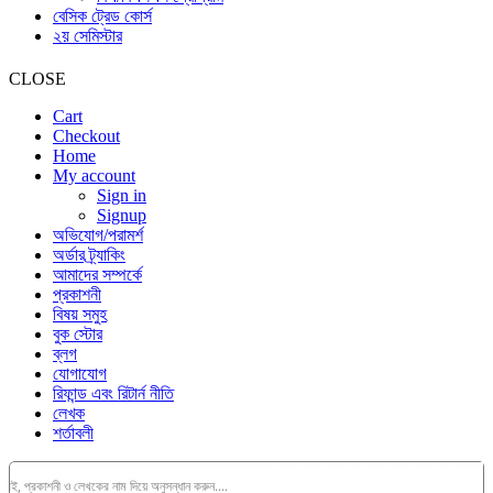
বেসিক ট্রেড কোর্স
২য় সেমিস্টার
CLOSE
Cart
Checkout
Home
My account
Sign in
Signup
অভিযোগ/পরামর্শ
অর্ডার ট্র্যাকিং
আমাদের সম্পর্কে
প্রকাশনী
বিষয় সমুহ
বুক স্টোর
ব্লগ
যোগাযোগ
রিফান্ড এবং রিটার্ন নীতি
লেখক
শর্তাবলী