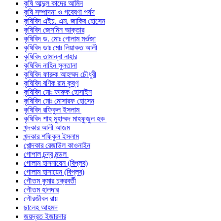
কৃষি আব্দুল কাদের আমিন
কৃষি সম্পাদনা ও গবেষণা পর্ষদ
কৃষিবিদ এইচ. এম. জাকির হোসেন
কৃষিবিদ জেসমিন আক্তার
কৃষিবিদ ড. মোঃ গোলাম মর্ওজা
কৃষিবিদ ডাঃ মোঃ লিয়াকত আলী
কৃষিবিদ তামান্না নাহার
কৃষিবিদ নাহিন সুলতানা
কৃষিবিদ ফারুক আহম্মদ চৌধুরী
কৃষিবিদ বণিক রাম কৃষ্ণ
কৃষিবিদ মোঃ ফারুক হোসাইন
কৃষিবিদ মোঃ মোসারফ হোসেন
কৃষিবিদ রফিকুল ইসলাম
কৃষিবিদ শাহ মুহাম্মদ মাহফুজুল হক
খন্দকার আলী আজম
খন্দকার শফিকুল ইসলাম
খোন্দকার রেজাউল কাওনাইন
গোপাল চন্দ্র মন্ডল
গোলাম হাসনায়েন (বিপ্লব)
গোলাম হাসায়েন (বিপ্লব)
গৌতম কুমার চক্রবর্তী
গৌতম হালদার
গৌরজীবন রায়
ছালেহ আহমদ
জয়দ্রত ইজারদার