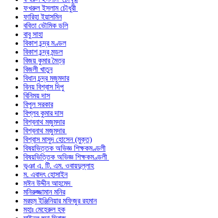
ফখরুল ইসলাম চৌধুরী
ফারিহা ইয়াসমিন
ববিতা ভৌমিক ডলি
বাবু সাহা
বিকাশ চন্দ্র মণ্ডল
বিকাশ চন্দ্র মন্ডল
বিজয় কুমার মৈত্র
বিজলী খাতুন
বিধান চন্দ্র মজুমদার
বিনয় বিশ্বাস দিপু
বিনিময় দাস
বিপুল সরকার
বিপ্লব কুমার দাস
বিশ্বনাথ মজুমদার
বিশ্বনাথ মজুমদার
বিশ্বাস মাসুদ হোসেন (মুক্ত)
বিষয়ভিত্তক অভিজ্ঞ শিক্ষকমণ্ডলী
বিষয়ভিত্তিক অভিজ্ঞ শিক্ষকমণ্ডলী
ভূঞা এ. টি. এম. ওবায়দুল্লাহ
ম. এবাদৎ হোসাইন
মঈন উদ্দীন আহমেদ
মনিরুজ্জামান মনির
মরহুম ইঞ্জিনিয়ার মফিজুর রহমান
মহাঃ মেহেরুল হক