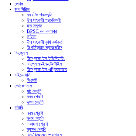
লেখক
জব সিরিজ
নন টেক প্রস্তুতি
উপ সহকারী প্রকৌশলী
জব সলুশন
BPSC নন ক্যাডার
ভাইভা
উপ সহকারী কৃষি কর্মকর্তা
ডিপার্টমেন্টাল ম্যাথমেটিক্স
ডিপ্লোমা
ডিপ্লোমা-ইন-ইঞ্জিনিয়ারিং
ডিপ্লোমা-ইন-টেক্সটাইল
ডিপ্লোমা-ইন-এগ্রিকালচার
এইচএসসি
বিএমটি
ভোকেশনাল
ষষ্ঠ শ্রেণি
নবম শ্রেণি
দশম শ্রেণি
বাউবি
নবম শ্রেণি
দশম শ্রেণি
একাদশ শ্রেণি
দ্বাদশ শ্রেণি
বিএ/বিএসএস প্রোগ্রাম