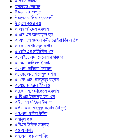
ইশিরাত জাহান
ইসমাইল হোসেন
উজ্জল দাস গুপ্তা
উজ্জ্বল কান্তি চক্রবর্ত্তী
উত্তম কুমার রায়
এ এম জহিরুল ইসলাম
এ এস এম আশরাফুল হক
এ এস এম হুমায়ন কবীর হুরাইরা বিন লতিফ
এ কে এম খাদেমুল বাশার
এ জেট এম মহিউদ্দিন খান
এ. এইচ. এম. দেলোয়ার হায়দার
এ. এম. জহিরুল ইসলাম
এ. এম. জহিরুল ইসলাম
এ. কে. এম. খাদেমুল বাশার
এ. কে. এম. মাহফুজুর রহমান
এ.এম. জহিরুল ইসলাম
এ.কে.এম. ওয়াহেদুল ইসলাম
এ.বি.এম.ইমদাদুল হক খান
এইচ এম সহিদুল ইসলাম
এইচ. এম. মাহবুবুর রহমান (মাসুদ)
এন.এম. উকিল উদ্দিন
এনামুল হক
এবিএম ছিদ্দিক উল্লাহ
এম এ বাশার
এম.এন. হক সম্পাদিত