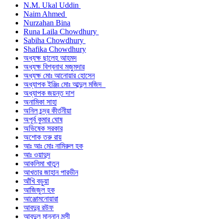
N.M. Ukal Uddin
Naim Ahmed
Nurzahan Bina
Runa Laila Chowdhury
Sabiha Chowdhury
Shafika Chowdhury
অধ্যক্ষ ছালেহ আহমদ
অধ্যক্ষ বিশ্বনাথ মজুমদার
অধ্যক্ষ মোঃ আনোয়ার হোসেন
অধ্যাপক ইঞ্জিঃ মোঃ আব্দুল মজিদ
অধ্যাপক জয়ন্ত দাশ
অনামিকা সাহা
অনিল চন্দ্র কীর্তনীয়া
অপূর্ব কুমার ঘোষ
অভিষেক সরকার
অশোক তরু রায়
আঃ আঃ মোঃ নামিরুল হক
আঃ ওয়াদুদ
আকলিমা খাতুন
আখতার জাহান পারভীন
আঁখি বড়ুয়া
আজিজুল হক
আঞ্জোমনোয়ারা
আবদুর রউফ
আবদুল মান্নান মুন্সী