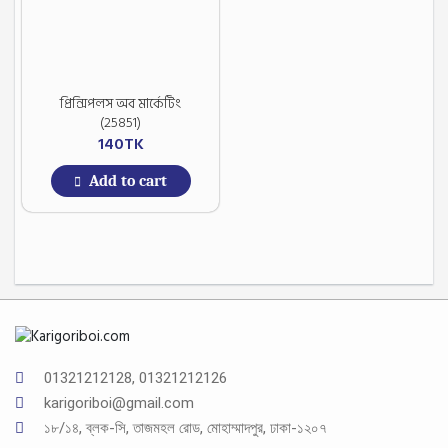
প্রিন্সিপলস অব মার্কেটিং
(25851)
140
TK
Add to cart
01321212128, 01321212126
karigoriboi@gmail.com
১৮/১৪, ব্লক-সি, তাজমহল রোড, মোহাম্মাদপুর, ঢাকা-১২০৭