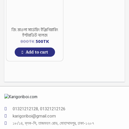
জি. মাওলা সার্ভেয়িং ইঞ্জিনিয়ারিং
ইন্টারভিউ নলেজ
Original
Current
800
TK
500
TK
price
price
Add to cart
was:
is:
800TK.
500TK.
01321212128, 01321212126
karigoriboi@gmail.com
১৮/১৪, ব্লক-সি, তাজমহল রোড, মোহাম্মাদপুর, ঢাকা-১২০৭