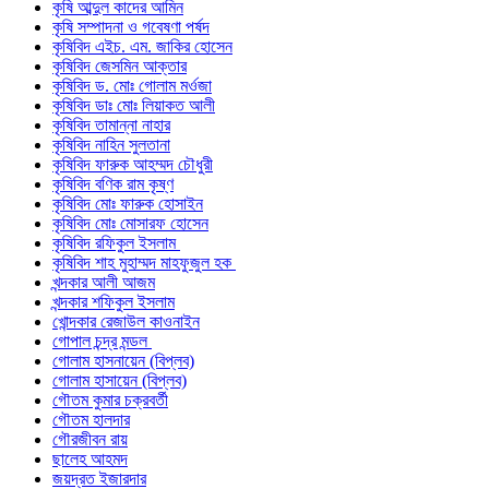
কৃষি আব্দুল কাদের আমিন
কৃষি সম্পাদনা ও গবেষণা পর্ষদ
কৃষিবিদ এইচ. এম. জাকির হোসেন
কৃষিবিদ জেসমিন আক্তার
কৃষিবিদ ড. মোঃ গোলাম মর্ওজা
কৃষিবিদ ডাঃ মোঃ লিয়াকত আলী
কৃষিবিদ তামান্না নাহার
কৃষিবিদ নাহিন সুলতানা
কৃষিবিদ ফারুক আহম্মদ চৌধুরী
কৃষিবিদ বণিক রাম কৃষ্ণ
কৃষিবিদ মোঃ ফারুক হোসাইন
কৃষিবিদ মোঃ মোসারফ হোসেন
কৃষিবিদ রফিকুল ইসলাম
কৃষিবিদ শাহ মুহাম্মদ মাহফুজুল হক
খন্দকার আলী আজম
খন্দকার শফিকুল ইসলাম
খোন্দকার রেজাউল কাওনাইন
গোপাল চন্দ্র মন্ডল
গোলাম হাসনায়েন (বিপ্লব)
গোলাম হাসায়েন (বিপ্লব)
গৌতম কুমার চক্রবর্তী
গৌতম হালদার
গৌরজীবন রায়
ছালেহ আহমদ
জয়দ্রত ইজারদার