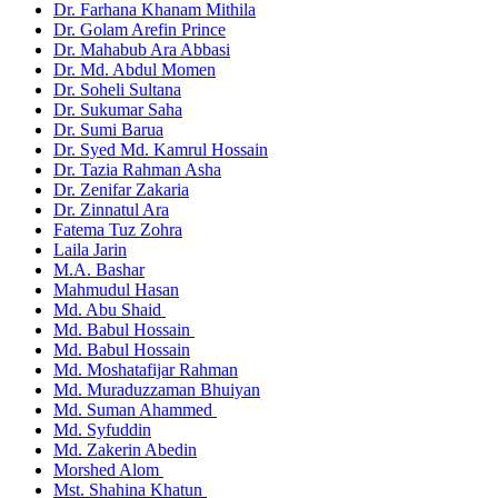
Dr. Farhana Khanam Mithila
Dr. Golam Arefin Prince
Dr. Mahabub Ara Abbasi
Dr. Md. Abdul Momen
Dr. Soheli Sultana
Dr. Sukumar Saha
Dr. Sumi Barua
Dr. Syed Md. Kamrul Hossain
Dr. Tazia Rahman Asha
Dr. Zenifar Zakaria
Dr. Zinnatul Ara
Fatema Tuz Zohra
Laila Jarin
M.A. Bashar
Mahmudul Hasan
Md. Abu Shaid
Md. Babul Hossain
Md. Babul Hossain
Md. Moshatafijar Rahman
Md. Muraduzzaman Bhuiyan
Md. Suman Ahammed
Md. Syfuddin
Md. Zakerin Abedin
Morshed Alom
Mst. Shahina Khatun