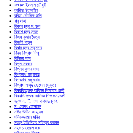
ফখরুল ইসলাম চৌধুরী
ফারিহা ইয়াসমিন
ববিতা ভৌমিক ডলি
বাবু সাহা
বিকাশ চন্দ্র মণ্ডল
বিকাশ চন্দ্র মন্ডল
বিজয় কুমার মৈত্র
বিজলী খাতুন
বিধান চন্দ্র মজুমদার
বিনয় বিশ্বাস দিপু
বিনিময় দাস
বিপুল সরকার
বিপ্লব কুমার দাস
বিশ্বনাথ মজুমদার
বিশ্বনাথ মজুমদার
বিশ্বাস মাসুদ হোসেন (মুক্ত)
বিষয়ভিত্তক অভিজ্ঞ শিক্ষকমণ্ডলী
বিষয়ভিত্তিক অভিজ্ঞ শিক্ষকমণ্ডলী
ভূঞা এ. টি. এম. ওবায়দুল্লাহ
ম. এবাদৎ হোসাইন
মঈন উদ্দীন আহমেদ
মনিরুজ্জামান মনির
মরহুম ইঞ্জিনিয়ার মফিজুর রহমান
মহাঃ মেহেরুল হক