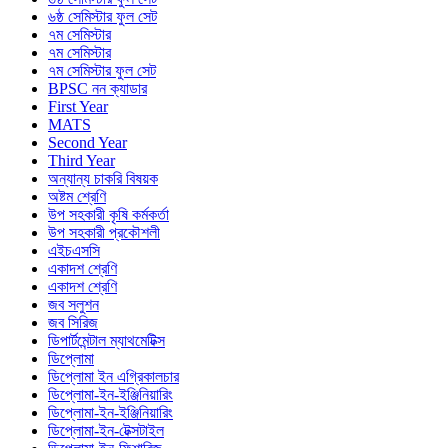
৬ষ্ঠ সেমিস্টার ফুল সেট
৭ম সেমিস্টার
৭ম সেমিস্টার
৭ম সেমিস্টার ফুল সেট
BPSC নন ক্যাডার
First Year
MATS
Second Year
Third Year
অন্যান্য চাকরি বিষয়ক
অষ্টম শ্রেণি
উপ সহকারী কৃষি কর্মকর্তা
উপ সহকারী প্রকৌশলী
এইচএসসি
একাদশ শ্রেণি
একাদশ শ্রেণি
জব সলুশন
জব সিরিজ
ডিপার্টমেন্টাল ম্যাথমেটিক্স
ডিপ্লোমা
ডিপ্লোমা ইন এগ্রিকালচার
ডিপ্লোমা-ইন-ইঞ্জিনিয়ারিং
ডিপ্লোমা-ইন-ইঞ্জিনিয়ারিং
ডিপ্লোমা-ইন-টেক্সটাইল