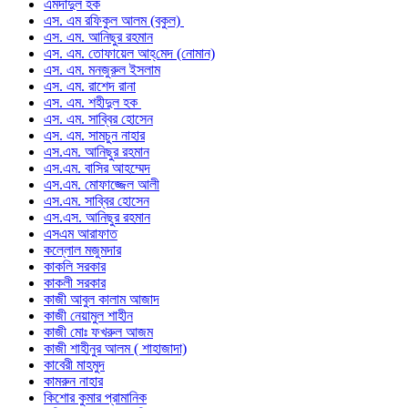
এমদাদুল হক
এস. এম রফিকুল আলম (বকুল)
এস. এম. আনিছুর রহমান
এস. এম. তোফায়েল আহ্‌মেদ (নোমান)
এস. এম. মনজুরুল ইসলাম
এস. এম. রাশেদ রানা
এস. এম. শহীদুল হক
এস. এম. সাব্বির হোসেন
এস. এম. সামচুন নাহার
এস.এম. আনিছুর রহমান
এস.এম. বাসির আহম্মেদ
এস.এম. মোফাজ্জেল আলী
এস.এম. সাব্বির হোসেন
এস.এস. আনিছুর রহমান
এসএম আরাফাত
কল্লোল মজুমদার
কাকলি সরকার
কাকলী সরকার
কাজী আবুল কালাম আজাদ
কাজী নেয়ামুল শাহীন
কাজী মোঃ ফখরুল আজম
কাজী শাহীনুর আলম ( শাহাজাদা)
কাবেরী মাহমুদ
কামরুন নাহার
কিশোর কুমার প্রামানিক