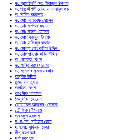
ড. প্রকৌশলী মোঃ সিরাজুল ইসলাম
ড. প্রকৌশলী মোহাম্মদ এনামুল হক
ড. মানিক মজুমদার
ড. মোঃ আলতাফ হোসেন
ড. মোঃ মশিউর রহমান
ড. মোঃ মারুফ হোসেন
ড. মোঃ সিরাজুল ইসলাম
ড. মোঃ হাফিজুর রহমান
ড. মোল্যা মোঃ কলিম উদ্দিন
ড. মোল্লা মোঃ করিম উদ্দিন
ড. রোকেয়া বেগম
ড. শান্তি রঞ্জন সরকার
ড. সন্তোষ কুমার সরকার
তছলিম উদ্দিন
তন্ময় রায় তুষার
তহমিনা বেগম
তাওসীফ আহমেদ
তৈমুর বিন হোসেন
তোফায়েল আহমেদ (নোমান)
তৌফিকুল ইসলাম
ত্বরিকুল ইসলাম
দ. ম. আ. সুফিয়ান রেজা
দ.ম.আ. সুফিয়ান রেজা
দীপু রঞ্জন বর্মা
দূর্গা চরণ রায়