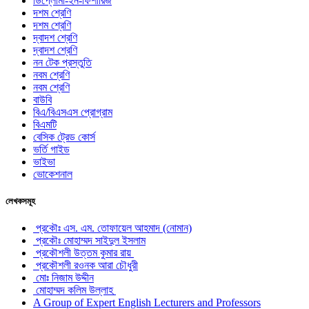
ডিপ্লোমা-ইন-ফিশারিজ
দশম শ্রেণি
দশম শ্রেণি
দ্বাদশ শ্রেণি
দ্বাদশ শ্রেণি
নন টেক প্রস্তুতি
নবম শ্রেণি
নবম শ্রেণি
বাউবি
বিএ/বিএসএস প্রোগ্রাম
বিএমটি
বেসিক ট্রেড কোর্স
ভর্তি গাইড
ভাইভা
ভোকেশনাল
লেখকসমূহ
প্রকৌঃ এস. এম. তোফায়েল আহমাদ (নোমান)
প্রকৌঃ মোহাম্মদ সাইদুল ইসলাম
প্রকৌশলী উত্তম কুমার রায়
প্রকৌশলী রওনক আরা চৌধুরী
মোঃ নিজাম উদ্দীন
মোহাম্মদ কলিম উল্লাহ
A Group of Expert English Lecturers and Professors