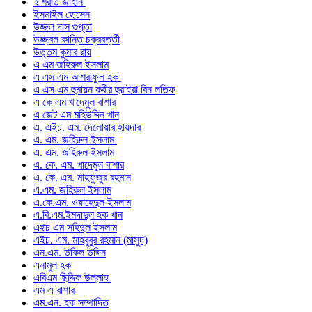
ইশিরাত জাহান
ইসমাইল হোসেন
উজ্জল দাস গুপ্তা
উজ্জ্বল কান্তি চক্রবর্ত্তী
উত্তম কুমার রায়
এ এম জহিরুল ইসলাম
এ এস এম আশরাফুল হক
এ এস এম হুমায়ন কবীর হুরাইরা বিন লতিফ
এ কে এম খাদেমুল বাশার
এ জেট এম মহিউদ্দিন খান
এ. এইচ. এম. দেলোয়ার হায়দার
এ. এম. জহিরুল ইসলাম
এ. এম. জহিরুল ইসলাম
এ. কে. এম. খাদেমুল বাশার
এ. কে. এম. মাহফুজুর রহমান
এ.এম. জহিরুল ইসলাম
এ.কে.এম. ওয়াহেদুল ইসলাম
এ.বি.এম.ইমদাদুল হক খান
এইচ এম সহিদুল ইসলাম
এইচ. এম. মাহবুবুর রহমান (মাসুদ)
এন.এম. উকিল উদ্দিন
এনামুল হক
এবিএম ছিদ্দিক উল্লাহ
এম এ বাশার
এম.এন. হক সম্পাদিত