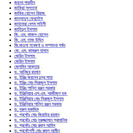
জয়নব পারভীন
জাকিয়া সুলতানা
জাকির হোসেন রিয়াজ
জান্নাতুল ফেরদৌস
জাহানারা বেগম লাইলী
জাহিদুল ইসলাম
জি. এম. কাজল হোসেন
জি. এম. তাজ উদ্দিন
জি.মাওলা গবেষণা ও সম্পাদনা পর্ষদ
জে. এম. কামরুল হাসান
জেরিন ইসলাম
জেরিন ইসলাম
জেসমিন আক্তার
ড. আনিছুর রহমান
ড. ইঞ্জিঃ জয়দেব চন্দ্র সাহা
ড. ইঞ্জিঃ মোঃ সিরাজুল ইসলাম
ড. ইঞ্জিঃ শান্তি রঞ্জন সরকার
ড. ইঞ্জিনিয়ার এস.এম. আজীজুল হক
ড. ইঞ্জিনিয়ার মোঃ সিরাজুল ইসলাম
ড. ইঞ্জিনিয়ার শান্তি রঞ্জন সরকার
ড. নুরুল মুকাদ্দিম
ড. প্রকৌঃ মোঃ জিয়াউর রহমান
ড. প্রকৌঃ মোঃ নুরুজ্জামান প্রামানিক
ড. প্রকৌঃ মোঃ রুহুল আমিন
ড. প্রকৌশলী মোঃ রুহুল আমীন