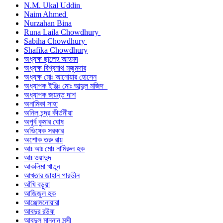
N.M. Ukal Uddin
Naim Ahmed
Nurzahan Bina
Runa Laila Chowdhury
Sabiha Chowdhury
Shafika Chowdhury
অধ্যক্ষ ছালেহ আহমদ
অধ্যক্ষ বিশ্বনাথ মজুমদার
অধ্যক্ষ মোঃ আনোয়ার হোসেন
অধ্যাপক ইঞ্জিঃ মোঃ আব্দুল মজিদ
অধ্যাপক জয়ন্ত দাশ
অনামিকা সাহা
অনিল চন্দ্র কীর্তনীয়া
অপূর্ব কুমার ঘোষ
অভিষেক সরকার
অশোক তরু রায়
আঃ আঃ মোঃ নামিরুল হক
আঃ ওয়াদুদ
আকলিমা খাতুন
আখতার জাহান পারভীন
আঁখি বড়ুয়া
আজিজুল হক
আঞ্জোমনোয়ারা
আবদুর রউফ
আবদুল মান্নান মুন্সী