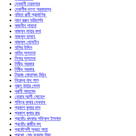
দেবযানী তরফদার
দেবাশীষ দত্ত পুরকায়স্থ
নমিতা রানী প্রামাণিক
নয়ন রঞ্জন ভট্টাচার্য্য
নাজনীন শাহানা
নাজমুন নাহার কনা
নাজমুল হাসান
নাজমুল হোসাইন
নাসির উদ্দিন
নাহিদ সুলতানা
নিগার সুলতানা
নিবীড় সরকার
নিবীড় সরকার
নিয়াজ মোহাম্মদ মিঠুন
নিরেন্দ্র নাথ পাল
নুরুন নাহার বেগম
নূরানী আহমেদ
নোয়াব আলী সোহেল
পবিত্র কুমার দেবনাথ
প্রকাশ কুমার দাস
প্রকাশ কুমার রায়
প্রকৌঃ খন্দকার শফিকুল ইসলাম
প্রকৌঃ রাজীব বসু
প্রকৌশলী সুব্রত সাহা
প্রকো. মোঃ ফরহাদ মিয়া