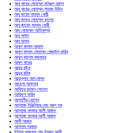
আবু খায়ের মোহাম্মদ মনিরুল হাছান
আবু খায়ের মোহাম্মদ শাহাজ উদ্দিন
আবু জয়েদ মাহমুদ ঘোরী
আবু জাফর মোহাম্মদ ছালেহ
আবু জায়েদ মাহমুদ ঘোরী
আবু মোহাম্মদ আতিকুল্যা
আবু সাঈদ
আবু হাসান
আবুল কালাম আজাদ
আবুল কালাম মোহাম্মদ রেজাউল করিম
আবুল কাসেম মজুমদার
আবুল খায়ের
আব্দুর রউফ
আব্দুর রহিম
আব্দুল্লাহ আল-মাসুদ
আয়েশা আক্তার
আরিফুর রহমান সোহেল
আরিফুল করিম
আলমগীর হোসেন
আলহাজ ইঞ্জিনিয়ার মোঃ নূরুল হক
আলহাজ খন্দকার আলী আজম
আলহাজ খন্দকার আলী আজম
আলী আজম
আসলাম সরকার
ইউসুব আজহার মোঃ ইমরান আলী