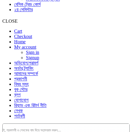
বেসিক ট্রেড কোর্স
২য় সেমিস্টার
CLOSE
Cart
Checkout
Home
My account
Sign in
Signup
অভিযোগ/পরামর্শ
অর্ডার ট্র্যাকিং
আমাদের সম্পর্কে
প্রকাশনী
বিষয় সমুহ
বুক স্টোর
ব্লগ
যোগাযোগ
রিফান্ড এবং রিটার্ন নীতি
লেখক
শর্তাবলী