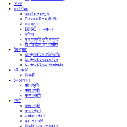
লেখক
জব সিরিজ
নন টেক প্রস্তুতি
উপ সহকারী প্রকৌশলী
জব সলুশন
BPSC নন ক্যাডার
ভাইভা
উপ সহকারী কৃষি কর্মকর্তা
ডিপার্টমেন্টাল ম্যাথমেটিক্স
ডিপ্লোমা
ডিপ্লোমা-ইন-ইঞ্জিনিয়ারিং
ডিপ্লোমা-ইন-টেক্সটাইল
ডিপ্লোমা-ইন-এগ্রিকালচার
এইচএসসি
বিএমটি
ভোকেশনাল
ষষ্ঠ শ্রেণি
নবম শ্রেণি
দশম শ্রেণি
বাউবি
নবম শ্রেণি
দশম শ্রেণি
একাদশ শ্রেণি
দ্বাদশ শ্রেণি
বিএ/বিএসএস প্রোগ্রাম