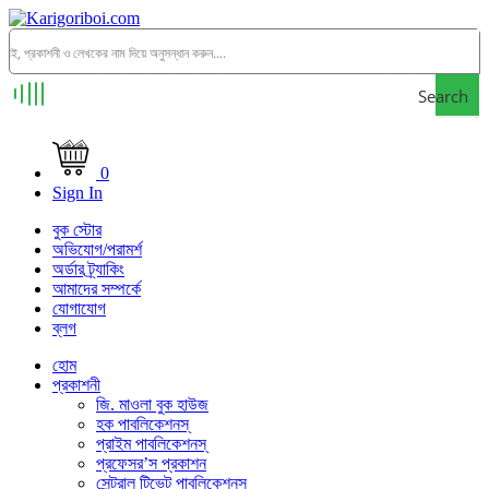
Search
0
Sign In
বুক স্টোর
অভিযোগ/পরামর্শ
অর্ডার ট্র্যাকিং
আমাদের সম্পর্কে
যোগাযোগ
ব্লগ
হোম
প্রকাশনী
জি. মাওলা বুক হাউজ
হক পাবলিকেশনস্
প্রাইম পাবলিকেশনস্
প্রফেসর’স প্রকাশন
সেন্ট্রাল টিভেট পাবলিকেশনস্