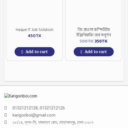
Haque IT Job Solution
জি. মাওলা কম্পিউটার
ইঞ্জিনিয়ারিং জব সলুশন
450
TK
Original
Current
500
TK
350
TK
price
price
Add to cart
Add to cart
was:
is:
500TK.
350TK.
01321212128, 01321212126
karigoriboi@gmail.com
১৮/১৪, ব্লক-সি, তাজমহল রোড, মোহাম্মাদপুর, ঢাকা-১২০৭