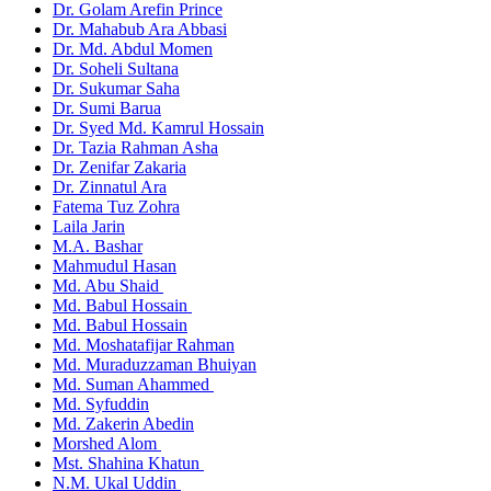
Dr. Golam Arefin Prince
Dr. Mahabub Ara Abbasi
Dr. Md. Abdul Momen
Dr. Soheli Sultana
Dr. Sukumar Saha
Dr. Sumi Barua
Dr. Syed Md. Kamrul Hossain
Dr. Tazia Rahman Asha
Dr. Zenifar Zakaria
Dr. Zinnatul Ara
Fatema Tuz Zohra
Laila Jarin
M.A. Bashar
Mahmudul Hasan
Md. Abu Shaid
Md. Babul Hossain
Md. Babul Hossain
Md. Moshatafijar Rahman
Md. Muraduzzaman Bhuiyan
Md. Suman Ahammed
Md. Syfuddin
Md. Zakerin Abedin
Morshed Alom
Mst. Shahina Khatun
N.M. Ukal Uddin