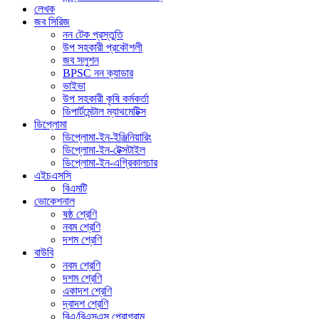
লেখক
জব সিরিজ
নন টেক প্রস্তুতি
উপ সহকারী প্রকৌশলী
জব সলুশন
BPSC নন ক্যাডার
ভাইভা
উপ সহকারী কৃষি কর্মকর্তা
ডিপার্টমেন্টাল ম্যাথমেটিক্স
ডিপ্লোমা
ডিপ্লোমা-ইন-ইঞ্জিনিয়ারিং
ডিপ্লোমা-ইন-টেক্সটাইল
ডিপ্লোমা-ইন-এগ্রিকালচার
এইচএসসি
বিএমটি
ভোকেশনাল
ষষ্ঠ শ্রেণি
নবম শ্রেণি
দশম শ্রেণি
বাউবি
নবম শ্রেণি
দশম শ্রেণি
একাদশ শ্রেণি
দ্বাদশ শ্রেণি
বিএ/বিএসএস প্রোগ্রাম