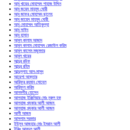
আবু খায়ের মোহাম্মদ শাহাজ উদ্দিন
আবু জয়েদ মাহমুদ ঘোরী
আবু জাফর মোহাম্মদ ছালেহ
আবু জায়েদ মাহমুদ ঘোরী
আবু মোহাম্মদ আতিকুল্যা
আবু সাঈদ
আবু হাসান
আবুল কালাম আজাদ
আবুল কালাম মোহাম্মদ রেজাউল করিম
আবুল কাসেম মজুমদার
আবুল খায়ের
আব্দুর রউফ
আব্দুর রহিম
আব্দুল্লাহ আল-মাসুদ
আয়েশা আক্তার
আরিফুর রহমান সোহেল
আরিফুল করিম
আলমগীর হোসেন
আলহাজ ইঞ্জিনিয়ার মোঃ নূরুল হক
আলহাজ খন্দকার আলী আজম
আলহাজ খন্দকার আলী আজম
আলী আজম
আসলাম সরকার
ইউসুব আজহার মোঃ ইমরান আলী
ইঞ্জিঃ আবদুল আলী