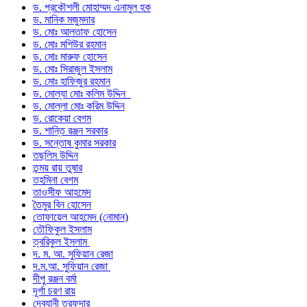
ড. প্রকৌশলী মোহাম্মদ এনামুল হক
ড. মানিক মজুমদার
ড. মোঃ আলতাফ হোসেন
ড. মোঃ মশিউর রহমান
ড. মোঃ মারুফ হোসেন
ড. মোঃ সিরাজুল ইসলাম
ড. মোঃ হাফিজুর রহমান
ড. মোল্যা মোঃ কলিম উদ্দিন
ড. মোল্লা মোঃ করিম উদ্দিন
ড. রোকেয়া বেগম
ড. শান্তি রঞ্জন সরকার
ড. সন্তোষ কুমার সরকার
তছলিম উদ্দিন
তন্ময় রায় তুষার
তহমিনা বেগম
তাওসীফ আহমেদ
তৈমুর বিন হোসেন
তোফায়েল আহমেদ (নোমান)
তৌফিকুল ইসলাম
ত্বরিকুল ইসলাম
দ. ম. আ. সুফিয়ান রেজা
দ.ম.আ. সুফিয়ান রেজা
দীপু রঞ্জন বর্মা
দূর্গা চরণ রায়
দেবযানী তরফদার