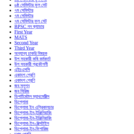
৬ষ্ঠ সেমিস্টার ফুল সেট
৭ম সেমিস্টার
৭ম সেমিস্টার
৭ম সেমিস্টার ফুল সেট
BPSC নন ক্যাডার
First Year
MATS
Second Year
Third Year
অন্যান্য চাকরি বিষয়ক
উপ সহকারী কৃষি কর্মকর্তা
উপ সহকারী প্রকৌশলী
এইচএসসি
একাদশ শ্রেণি
একাদশ শ্রেণি
জব সলুশন
জব সিরিজ
ডিপার্টমেন্টাল ম্যাথমেটিক্স
ডিপ্লোমা
ডিপ্লোমা ইন এগ্রিকালচার
ডিপ্লোমা-ইন-ইঞ্জিনিয়ারিং
ডিপ্লোমা-ইন-ইঞ্জিনিয়ারিং
ডিপ্লোমা-ইন-টেক্সটাইল
ডিপ্লোমা-ইন-ফিশারিজ