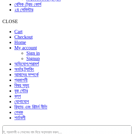
বেসিক ট্রেড কোর্স
২য় সেমিস্টার
CLOSE
Cart
Checkout
Home
My account
Sign in
Signup
অভিযোগ/পরামর্শ
অর্ডার ট্র্যাকিং
আমাদের সম্পর্কে
প্রকাশনী
বিষয় সমুহ
বুক স্টোর
ব্লগ
যোগাযোগ
রিফান্ড এবং রিটার্ন নীতি
লেখক
শর্তাবলী