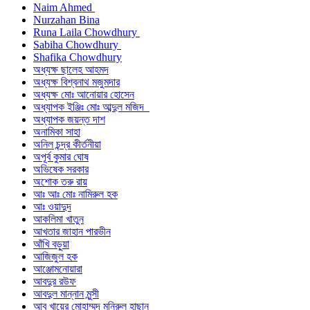
Naim Ahmed
Nurzahan Bina
Runa Laila Chowdhury
Sabiha Chowdhury
Shafika Chowdhury
অধ্যক্ষ ছালেহ আহমদ
অধ্যক্ষ বিশ্বনাথ মজুমদার
অধ্যক্ষ মোঃ আনোয়ার হোসেন
অধ্যাপক ইঞ্জিঃ মোঃ আব্দুল মজিদ
অধ্যাপক জয়ন্ত দাশ
অনামিকা সাহা
অনিল চন্দ্র কীর্তনীয়া
অপূর্ব কুমার ঘোষ
অভিষেক সরকার
অশোক তরু রায়
আঃ আঃ মোঃ নামিরুল হক
আঃ ওয়াদুদ
আকলিমা খাতুন
আখতার জাহান পারভীন
আঁখি বড়ুয়া
আজিজুল হক
আঞ্জোমনোয়ারা
আবদুর রউফ
আবদুল মান্নান মুন্সী
আবু খায়ের মোহাম্মদ মনিরুল হাছান