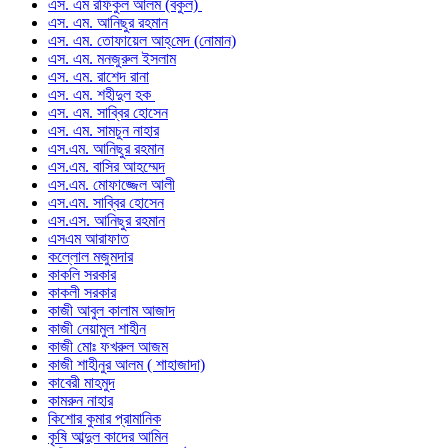
এস. এম রফিকুল আলম (বকুল)
এস. এম. আনিছুর রহমান
এস. এম. তোফায়েল আহ্‌মেদ (নোমান)
এস. এম. মনজুরুল ইসলাম
এস. এম. রাশেদ রানা
এস. এম. শহীদুল হক
এস. এম. সাব্বির হোসেন
এস. এম. সামচুন নাহার
এস.এম. আনিছুর রহমান
এস.এম. বাসির আহম্মেদ
এস.এম. মোফাজ্জেল আলী
এস.এম. সাব্বির হোসেন
এস.এস. আনিছুর রহমান
এসএম আরাফাত
কল্লোল মজুমদার
কাকলি সরকার
কাকলী সরকার
কাজী আবুল কালাম আজাদ
কাজী নেয়ামুল শাহীন
কাজী মোঃ ফখরুল আজম
কাজী শাহীনুর আলম ( শাহাজাদা)
কাবেরী মাহমুদ
কামরুন নাহার
কিশোর কুমার প্রামানিক
কৃষি আব্দুল কাদের আমিন