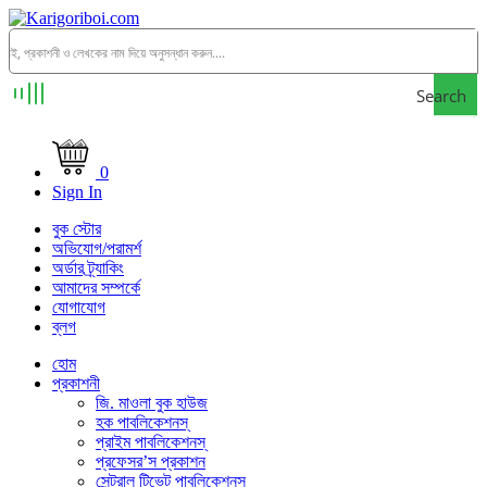
Search
0
Sign In
বুক স্টোর
অভিযোগ/পরামর্শ
অর্ডার ট্র্যাকিং
আমাদের সম্পর্কে
যোগাযোগ
ব্লগ
হোম
প্রকাশনী
জি. মাওলা বুক হাউজ
হক পাবলিকেশনস্
প্রাইম পাবলিকেশনস্
প্রফেসর’স প্রকাশন
সেন্ট্রাল টিভেট পাবলিকেশনস্