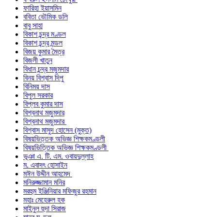
ফারিহা ইয়াসমিন
ববিতা ভৌমিক ডলি
বাবু সাহা
বিকাশ চন্দ্র মণ্ডল
বিকাশ চন্দ্র মন্ডল
বিজয় কুমার মৈত্র
বিজলী খাতুন
বিধান চন্দ্র মজুমদার
বিনয় বিশ্বাস দিপু
বিনিময় দাস
বিপুল সরকার
বিপ্লব কুমার দাস
বিশ্বনাথ মজুমদার
বিশ্বনাথ মজুমদার
বিশ্বাস মাসুদ হোসেন (মুক্ত)
বিষয়ভিত্তক অভিজ্ঞ শিক্ষকমণ্ডলী
বিষয়ভিত্তিক অভিজ্ঞ শিক্ষকমণ্ডলী
ভূঞা এ. টি. এম. ওবায়দুল্লাহ
ম. এবাদৎ হোসাইন
মঈন উদ্দীন আহমেদ
মনিরুজ্জামান মনির
মরহুম ইঞ্জিনিয়ার মফিজুর রহমান
মহাঃ মেহেরুল হক
মাইনুল হুদা সিরাজ