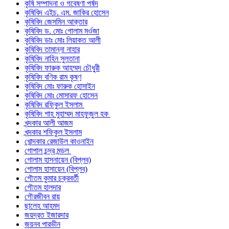
কৃষি সম্পাদনা ও গবেষণা পর্ষদ
কৃষিবিদ এইচ. এম. জাকির হোসেন
কৃষিবিদ জেসমিন আক্তার
কৃষিবিদ ড. মোঃ গোলাম মর্ওজা
কৃষিবিদ ডাঃ মোঃ লিয়াকত আলী
কৃষিবিদ তামান্না নাহার
কৃষিবিদ নাহিন সুলতানা
কৃষিবিদ ফারুক আহম্মদ চৌধুরী
কৃষিবিদ বণিক রাম কৃষ্ণ
কৃষিবিদ মোঃ ফারুক হোসাইন
কৃষিবিদ মোঃ মোসারফ হোসেন
কৃষিবিদ রফিকুল ইসলাম
কৃষিবিদ শাহ মুহাম্মদ মাহফুজুল হক
খন্দকার আলী আজম
খন্দকার শফিকুল ইসলাম
খোন্দকার রেজাউল কাওনাইন
গোপাল চন্দ্র মন্ডল
গোলাম হাসনায়েন (বিপ্লব)
গোলাম হাসায়েন (বিপ্লব)
গৌতম কুমার চক্রবর্তী
গৌতম হালদার
গৌরজীবন রায়
ছালেহ আহমদ
জয়দ্রত ইজারদার
জয়নব পারভীন