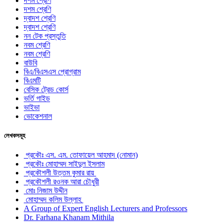
দশম শ্রেণি
দশম শ্রেণি
দ্বাদশ শ্রেণি
দ্বাদশ শ্রেণি
নন টেক প্রস্তুতি
নবম শ্রেণি
নবম শ্রেণি
বাউবি
বিএ/বিএসএস প্রোগ্রাম
বিএমটি
বেসিক ট্রেড কোর্স
ভর্তি গাইড
ভাইভা
ভোকেশনাল
লেখকসমূহ
প্রকৌঃ এস. এম. তোফায়েল আহমাদ (নোমান)
প্রকৌঃ মোহাম্মদ সাইদুল ইসলাম
প্রকৌশলী উত্তম কুমার রায়
প্রকৌশলী রওনক আরা চৌধুরী
মোঃ নিজাম উদ্দীন
মোহাম্মদ কলিম উল্লাহ
A Group of Expert English Lecturers and Professors
Dr. Farhana Khanam Mithila