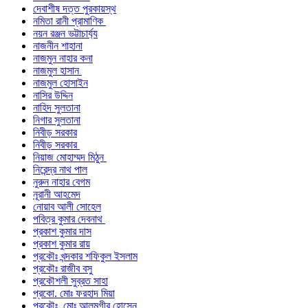
দেবাশীষ দত্ত পুরকায়স্থ
নমিতা রানী প্রামাণিক
নয়ন রঞ্জন ভট্টাচার্য্য
নাজনীন শাহানা
নাজমুন নাহার কনা
নাজমুল হাসান
নাজমুল হোসাইন
নাসির উদ্দিন
নাহিদ সুলতানা
নিগার সুলতানা
নিবীড় সরকার
নিবীড় সরকার
নিয়াজ মোহাম্মদ মিঠুন
নিরেন্দ্র নাথ পাল
নুরুন নাহার বেগম
নূরানী আহমেদ
নোয়াব আলী সোহেল
পবিত্র কুমার দেবনাথ
প্রকাশ কুমার দাস
প্রকাশ কুমার রায়
প্রকৌঃ খন্দকার শফিকুল ইসলাম
প্রকৌঃ রাজীব বসু
প্রকৌশলী সুব্রত সাহা
প্রকো. মোঃ ফরহাদ মিয়া
প্রকৌঃ মোঃ আলমগীর হোসেন