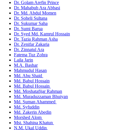
Dr. Golam Arefin Prince
Dr. Mahabub Ara Abbasi
Dr. Md. Abdul Momen
Dr. Soheli Sultana
Dr. Sukumar Saha
Dr. Sumi Barua
Dr. Syed Md. Kamrul Hossain
Dr. Tazia Rahman Asha
Dr. Zenifar Zakaria
Dr. Zinnatul Ara
Fatema Tuz Zohra
Laila Jarin
M.A. Bashar
Mahmudul Hasan
Md. Abu Shaid
Md. Babul Hossain
Md. Babul Hossain
Md. Moshatafijar Rahman
Md. Muraduzzaman Bhuiyan
Md. Suman Ahammed
Md. Syfuddin
Md. Zakerin Abedin
Morshed Alom
Mst. Shahina Khatun
N.M. Ukal Uddin