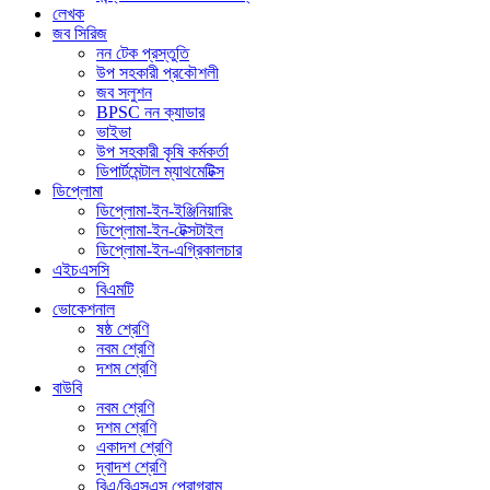
লেখক
জব সিরিজ
নন টেক প্রস্তুতি
উপ সহকারী প্রকৌশলী
জব সলুশন
BPSC নন ক্যাডার
ভাইভা
উপ সহকারী কৃষি কর্মকর্তা
ডিপার্টমেন্টাল ম্যাথমেটিক্স
ডিপ্লোমা
ডিপ্লোমা-ইন-ইঞ্জিনিয়ারিং
ডিপ্লোমা-ইন-টেক্সটাইল
ডিপ্লোমা-ইন-এগ্রিকালচার
এইচএসসি
বিএমটি
ভোকেশনাল
ষষ্ঠ শ্রেণি
নবম শ্রেণি
দশম শ্রেণি
বাউবি
নবম শ্রেণি
দশম শ্রেণি
একাদশ শ্রেণি
দ্বাদশ শ্রেণি
বিএ/বিএসএস প্রোগ্রাম