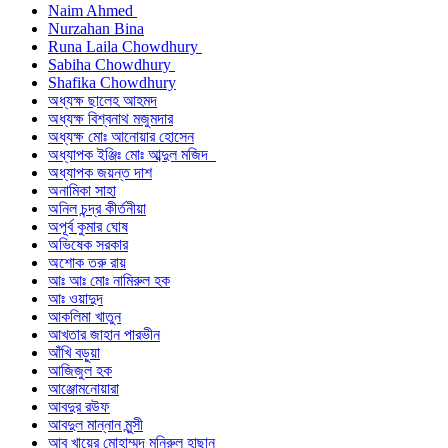
Naim Ahmed
Nurzahan Bina
Runa Laila Chowdhury
Sabiha Chowdhury
Shafika Chowdhury
অধ্যক্ষ ছালেহ আহমদ
অধ্যক্ষ বিশ্বনাথ মজুমদার
অধ্যক্ষ মোঃ আনোয়ার হোসেন
অধ্যাপক ইঞ্জিঃ মোঃ আব্দুল মজিদ
অধ্যাপক জয়ন্ত দাশ
অনামিকা সাহা
অনিল চন্দ্র কীর্তনীয়া
অপূর্ব কুমার ঘোষ
অভিষেক সরকার
অশোক তরু রায়
আঃ আঃ মোঃ নামিরুল হক
আঃ ওয়াদুদ
আকলিমা খাতুন
আখতার জাহান পারভীন
আঁখি বড়ুয়া
আজিজুল হক
আঞ্জোমনোয়ারা
আবদুর রউফ
আবদুল মান্নান মুন্সী
আবু খায়ের মোহাম্মদ মনিরুল হাছান