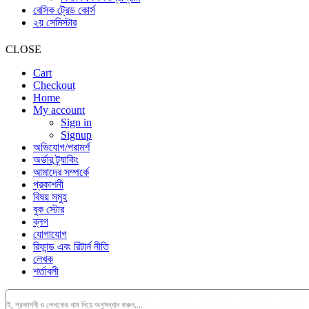
বেসিক ট্রেড কোর্স
২য় সেমিস্টার
CLOSE
Cart
Checkout
Home
My account
Sign in
Signup
অভিযোগ/পরামর্শ
অর্ডার ট্র্যাকিং
আমাদের সম্পর্কে
প্রকাশনী
বিষয় সমুহ
বুক স্টোর
ব্লগ
যোগাযোগ
রিফান্ড এবং রিটার্ন নীতি
লেখক
শর্তাবলী