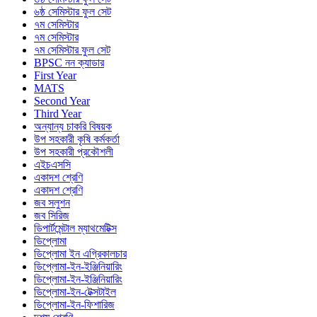
৬ষ্ঠ সেমিস্টার ফুল সেট
৭ম সেমিস্টার
৭ম সেমিস্টার
৭ম সেমিস্টার ফুল সেট
BPSC নন ক্যাডার
First Year
MATS
Second Year
Third Year
অন্যান্য চাকরি বিষয়ক
উপ সহকারী কৃষি কর্মকর্তা
উপ সহকারী প্রকৌশলী
এইচএসসি
একাদশ শ্রেণি
একাদশ শ্রেণি
জব সলুশন
জব সিরিজ
ডিপার্টমেন্টাল ম্যাথমেটিক্স
ডিপ্লোমা
ডিপ্লোমা ইন এগ্রিকালচার
ডিপ্লোমা-ইন-ইঞ্জিনিয়ারিং
ডিপ্লোমা-ইন-ইঞ্জিনিয়ারিং
ডিপ্লোমা-ইন-টেক্সটাইল
ডিপ্লোমা-ইন-ফিশারিজ