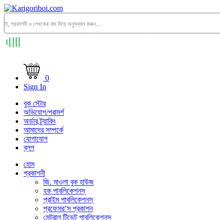
0
Sign In
বুক স্টোর
অভিযোগ/পরামর্শ
অর্ডার ট্র্যাকিং
আমাদের সম্পর্কে
যোগাযোগ
ব্লগ
হোম
প্রকাশনী
জি. মাওলা বুক হাউজ
হক পাবলিকেশনস্
প্রাইম পাবলিকেশনস্
প্রফেসর’স প্রকাশন
সেন্ট্রাল টিভেট পাবলিকেশনস্