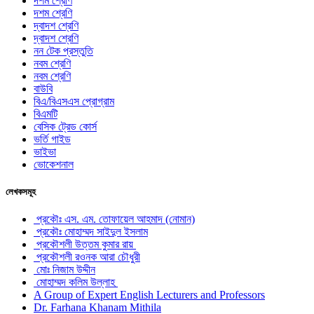
দশম শ্রেণি
দশম শ্রেণি
দ্বাদশ শ্রেণি
দ্বাদশ শ্রেণি
নন টেক প্রস্তুতি
নবম শ্রেণি
নবম শ্রেণি
বাউবি
বিএ/বিএসএস প্রোগ্রাম
বিএমটি
বেসিক ট্রেড কোর্স
ভর্তি গাইড
ভাইভা
ভোকেশনাল
লেখকসমূহ
প্রকৌঃ এস. এম. তোফায়েল আহমাদ (নোমান)
প্রকৌঃ মোহাম্মদ সাইদুল ইসলাম
প্রকৌশলী উত্তম কুমার রায়
প্রকৌশলী রওনক আরা চৌধুরী
মোঃ নিজাম উদ্দীন
মোহাম্মদ কলিম উল্লাহ
A Group of Expert English Lecturers and Professors
Dr. Farhana Khanam Mithila