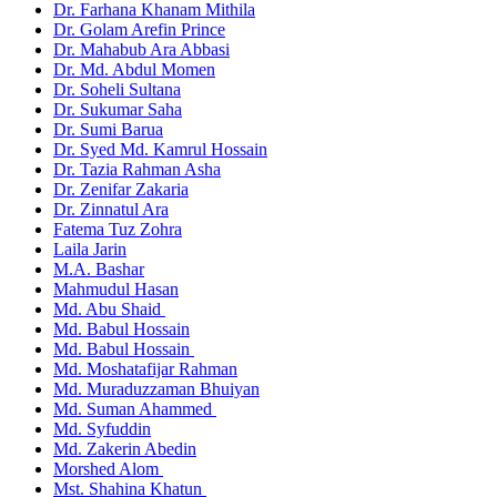
Dr. Farhana Khanam Mithila
Dr. Golam Arefin Prince
Dr. Mahabub Ara Abbasi
Dr. Md. Abdul Momen
Dr. Soheli Sultana
Dr. Sukumar Saha
Dr. Sumi Barua
Dr. Syed Md. Kamrul Hossain
Dr. Tazia Rahman Asha
Dr. Zenifar Zakaria
Dr. Zinnatul Ara
Fatema Tuz Zohra
Laila Jarin
M.A. Bashar
Mahmudul Hasan
Md. Abu Shaid
Md. Babul Hossain
Md. Babul Hossain
Md. Moshatafijar Rahman
Md. Muraduzzaman Bhuiyan
Md. Suman Ahammed
Md. Syfuddin
Md. Zakerin Abedin
Morshed Alom
Mst. Shahina Khatun