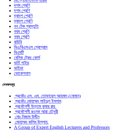
ডিপ্লোমা-ইন-ফিশারিজ
দশম শ্রেণি
দশম শ্রেণি
দ্বাদশ শ্রেণি
দ্বাদশ শ্রেণি
নন টেক প্রস্তুতি
নবম শ্রেণি
নবম শ্রেণি
বাউবি
বিএ/বিএসএস প্রোগ্রাম
বিএমটি
বেসিক ট্রেড কোর্স
ভর্তি গাইড
ভাইভা
ভোকেশনাল
লেখকসমূহ
প্রকৌঃ এস. এম. তোফায়েল আহমাদ (নোমান)
প্রকৌঃ মোহাম্মদ সাইদুল ইসলাম
প্রকৌশলী উত্তম কুমার রায়
প্রকৌশলী রওনক আরা চৌধুরী
মোঃ নিজাম উদ্দীন
মোহাম্মদ কলিম উল্লাহ
A Group of Expert English Lecturers and Professors