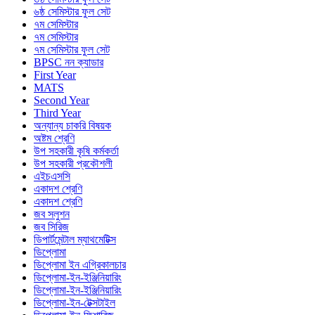
৬ষ্ঠ সেমিস্টার ফুল সেট
৭ম সেমিস্টার
৭ম সেমিস্টার
৭ম সেমিস্টার ফুল সেট
BPSC নন ক্যাডার
First Year
MATS
Second Year
Third Year
অন্যান্য চাকরি বিষয়ক
অষ্টম শ্রেণি
উপ সহকারী কৃষি কর্মকর্তা
উপ সহকারী প্রকৌশলী
এইচএসসি
একাদশ শ্রেণি
একাদশ শ্রেণি
জব সলুশন
জব সিরিজ
ডিপার্টমেন্টাল ম্যাথমেটিক্স
ডিপ্লোমা
ডিপ্লোমা ইন এগ্রিকালচার
ডিপ্লোমা-ইন-ইঞ্জিনিয়ারিং
ডিপ্লোমা-ইন-ইঞ্জিনিয়ারিং
ডিপ্লোমা-ইন-টেক্সটাইল