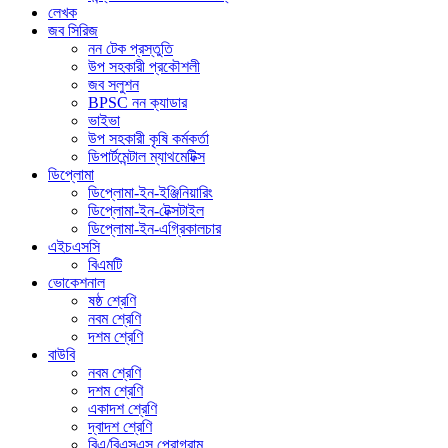
লেখক
জব সিরিজ
নন টেক প্রস্তুতি
উপ সহকারী প্রকৌশলী
জব সলুশন
BPSC নন ক্যাডার
ভাইভা
উপ সহকারী কৃষি কর্মকর্তা
ডিপার্টমেন্টাল ম্যাথমেটিক্স
ডিপ্লোমা
ডিপ্লোমা-ইন-ইঞ্জিনিয়ারিং
ডিপ্লোমা-ইন-টেক্সটাইল
ডিপ্লোমা-ইন-এগ্রিকালচার
এইচএসসি
বিএমটি
ভোকেশনাল
ষষ্ঠ শ্রেণি
নবম শ্রেণি
দশম শ্রেণি
বাউবি
নবম শ্রেণি
দশম শ্রেণি
একাদশ শ্রেণি
দ্বাদশ শ্রেণি
বিএ/বিএসএস প্রোগ্রাম