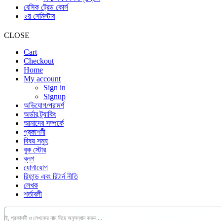
বেসিক ট্রেড কোর্স
২য় সেমিস্টার
CLOSE
Cart
Checkout
Home
My account
Sign in
Signup
অভিযোগ/পরামর্শ
অর্ডার ট্র্যাকিং
আমাদের সম্পর্কে
প্রকাশনী
বিষয় সমুহ
বুক স্টোর
ব্লগ
যোগাযোগ
রিফান্ড এবং রিটার্ন নীতি
লেখক
শর্তাবলী