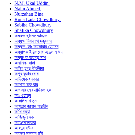
N.M. Ukal Uddin
Naim Ahmed
Nurzahan Bina
Runa Laila Chowdhury
Sabiha Chowdhury
Shafika Chowdhury
অধ্যক্ষ ছালেহ আহমদ
অধ্যক্ষ বিশ্বনাথ মজুমদার
অধ্যক্ষ মোঃ আনোয়ার হোসেন
অধ্যাপক ইঞ্জিঃ মোঃ আব্দুল মজিদ
অধ্যাপক জয়ন্ত দাশ
অনামিকা সাহা
অনিল চন্দ্র কীর্তনীয়া
অপূর্ব কুমার ঘোষ
অভিষেক সরকার
অশোক তরু রায়
আঃ আঃ মোঃ নামিরুল হক
আঃ ওয়াদুদ
আকলিমা খাতুন
আখতার জাহান পারভীন
আঁখি বড়ুয়া
আজিজুল হক
আঞ্জোমনোয়ারা
আবদুর রউফ
আবদুল মান্নান মুন্সী