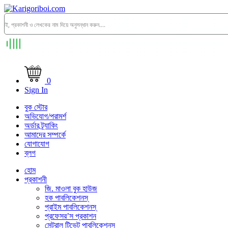
0
Sign In
বুক স্টোর
অভিযোগ/পরামর্শ
অর্ডার ট্র্যাকিং
আমাদের সম্পর্কে
যোগাযোগ
ব্লগ
হোম
প্রকাশনী
জি. মাওলা বুক হাউজ
হক পাবলিকেশনস্
প্রাইম পাবলিকেশনস্
প্রফেসর’স প্রকাশন
সেন্ট্রাল টিভেট পাবলিকেশনস্