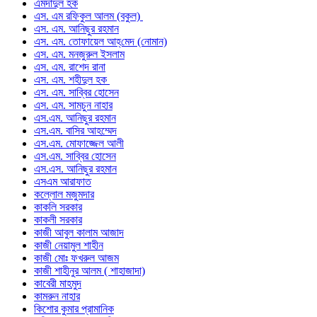
এমদাদুল হক
এস. এম রফিকুল আলম (বকুল)
এস. এম. আনিছুর রহমান
এস. এম. তোফায়েল আহ্‌মেদ (নোমান)
এস. এম. মনজুরুল ইসলাম
এস. এম. রাশেদ রানা
এস. এম. শহীদুল হক
এস. এম. সাব্বির হোসেন
এস. এম. সামচুন নাহার
এস.এম. আনিছুর রহমান
এস.এম. বাসির আহম্মেদ
এস.এম. মোফাজ্জেল আলী
এস.এম. সাব্বির হোসেন
এস.এস. আনিছুর রহমান
এসএম আরাফাত
কল্লোল মজুমদার
কাকলি সরকার
কাকলী সরকার
কাজী আবুল কালাম আজাদ
কাজী নেয়ামুল শাহীন
কাজী মোঃ ফখরুল আজম
কাজী শাহীনুর আলম ( শাহাজাদা)
কাবেরী মাহমুদ
কামরুন নাহার
কিশোর কুমার প্রামানিক