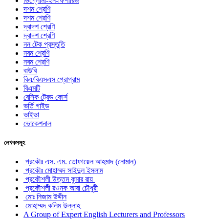
ডিপ্লোমা-ইন-ফিশারিজ
দশম শ্রেণি
দশম শ্রেণি
দ্বাদশ শ্রেণি
দ্বাদশ শ্রেণি
নন টেক প্রস্তুতি
নবম শ্রেণি
নবম শ্রেণি
বাউবি
বিএ/বিএসএস প্রোগ্রাম
বিএমটি
বেসিক ট্রেড কোর্স
ভর্তি গাইড
ভাইভা
ভোকেশনাল
লেখকসমূহ
প্রকৌঃ এস. এম. তোফায়েল আহমাদ (নোমান)
প্রকৌঃ মোহাম্মদ সাইদুল ইসলাম
প্রকৌশলী উত্তম কুমার রায়
প্রকৌশলী রওনক আরা চৌধুরী
মোঃ নিজাম উদ্দীন
মোহাম্মদ কলিম উল্লাহ
A Group of Expert English Lecturers and Professors