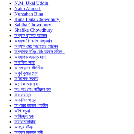
N.M. Ukal Uddin
Naim Ahmed
Nurzahan Bina
Runa Laila Chowdhury
Sabiha Chowdhury
Shafika Chowdhury
অধ্যক্ষ ছালেহ আহমদ
অধ্যক্ষ বিশ্বনাথ মজুমদার
অধ্যক্ষ মোঃ আনোয়ার হোসেন
অধ্যাপক ইঞ্জিঃ মোঃ আব্দুল মজিদ
অধ্যাপক জয়ন্ত দাশ
অনামিকা সাহা
অনিল চন্দ্র কীর্তনীয়া
অপূর্ব কুমার ঘোষ
অভিষেক সরকার
অশোক তরু রায়
আঃ আঃ মোঃ নামিরুল হক
আঃ ওয়াদুদ
আকলিমা খাতুন
আখতার জাহান পারভীন
আঁখি বড়ুয়া
আজিজুল হক
আঞ্জোমনোয়ারা
আবদুর রউফ
আবদুল মান্নান মুন্সী