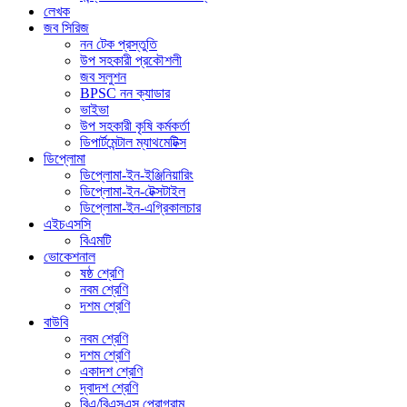
লেখক
জব সিরিজ
নন টেক প্রস্তুতি
উপ সহকারী প্রকৌশলী
জব সলুশন
BPSC নন ক্যাডার
ভাইভা
উপ সহকারী কৃষি কর্মকর্তা
ডিপার্টমেন্টাল ম্যাথমেটিক্স
ডিপ্লোমা
ডিপ্লোমা-ইন-ইঞ্জিনিয়ারিং
ডিপ্লোমা-ইন-টেক্সটাইল
ডিপ্লোমা-ইন-এগ্রিকালচার
এইচএসসি
বিএমটি
ভোকেশনাল
ষষ্ঠ শ্রেণি
নবম শ্রেণি
দশম শ্রেণি
বাউবি
নবম শ্রেণি
দশম শ্রেণি
একাদশ শ্রেণি
দ্বাদশ শ্রেণি
বিএ/বিএসএস প্রোগ্রাম