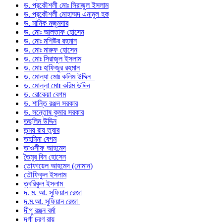
ড. প্রকৌশলী মোঃ সিরাজুল ইসলাম
ড. প্রকৌশলী মোহাম্মদ এনামুল হক
ড. মানিক মজুমদার
ড. মোঃ আলতাফ হোসেন
ড. মোঃ মশিউর রহমান
ড. মোঃ মারুফ হোসেন
ড. মোঃ সিরাজুল ইসলাম
ড. মোঃ হাফিজুর রহমান
ড. মোল্যা মোঃ কলিম উদ্দিন
ড. মোল্লা মোঃ করিম উদ্দিন
ড. রোকেয়া বেগম
ড. শান্তি রঞ্জন সরকার
ড. সন্তোষ কুমার সরকার
তছলিম উদ্দিন
তন্ময় রায় তুষার
তহমিনা বেগম
তাওসীফ আহমেদ
তৈমুর বিন হোসেন
তোফায়েল আহমেদ (নোমান)
তৌফিকুল ইসলাম
ত্বরিকুল ইসলাম
দ. ম. আ. সুফিয়ান রেজা
দ.ম.আ. সুফিয়ান রেজা
দীপু রঞ্জন বর্মা
দূর্গা চরণ রায়