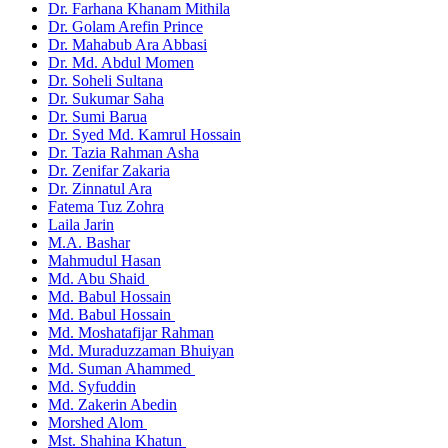
Dr. Farhana Khanam Mithila
Dr. Golam Arefin Prince
Dr. Mahabub Ara Abbasi
Dr. Md. Abdul Momen
Dr. Soheli Sultana
Dr. Sukumar Saha
Dr. Sumi Barua
Dr. Syed Md. Kamrul Hossain
Dr. Tazia Rahman Asha
Dr. Zenifar Zakaria
Dr. Zinnatul Ara
Fatema Tuz Zohra
Laila Jarin
M.A. Bashar
Mahmudul Hasan
Md. Abu Shaid
Md. Babul Hossain
Md. Babul Hossain
Md. Moshatafijar Rahman
Md. Muraduzzaman Bhuiyan
Md. Suman Ahammed
Md. Syfuddin
Md. Zakerin Abedin
Morshed Alom
Mst. Shahina Khatun