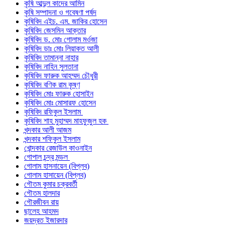
কৃষি আব্দুল কাদের আমিন
কৃষি সম্পাদনা ও গবেষণা পর্ষদ
কৃষিবিদ এইচ. এম. জাকির হোসেন
কৃষিবিদ জেসমিন আক্তার
কৃষিবিদ ড. মোঃ গোলাম মর্ওজা
কৃষিবিদ ডাঃ মোঃ লিয়াকত আলী
কৃষিবিদ তামান্না নাহার
কৃষিবিদ নাহিন সুলতানা
কৃষিবিদ ফারুক আহম্মদ চৌধুরী
কৃষিবিদ বণিক রাম কৃষ্ণ
কৃষিবিদ মোঃ ফারুক হোসাইন
কৃষিবিদ মোঃ মোসারফ হোসেন
কৃষিবিদ রফিকুল ইসলাম
কৃষিবিদ শাহ মুহাম্মদ মাহফুজুল হক
খন্দকার আলী আজম
খন্দকার শফিকুল ইসলাম
খোন্দকার রেজাউল কাওনাইন
গোপাল চন্দ্র মন্ডল
গোলাম হাসনায়েন (বিপ্লব)
গোলাম হাসায়েন (বিপ্লব)
গৌতম কুমার চক্রবর্তী
গৌতম হালদার
গৌরজীবন রায়
ছালেহ আহমদ
জয়দ্রত ইজারদার