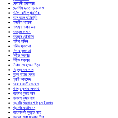
দেবযানী তরফদার
দেবাশীষ দত্ত পুরকায়স্থ
নমিতা রানী প্রামাণিক
নয়ন রঞ্জন ভট্টাচার্য্য
নাজনীন শাহানা
নাজমুন নাহার কনা
নাজমুল হাসান
নাজমুল হোসাইন
নাসির উদ্দিন
নাহিদ সুলতানা
নিগার সুলতানা
নিবীড় সরকার
নিবীড় সরকার
নিয়াজ মোহাম্মদ মিঠুন
নিরেন্দ্র নাথ পাল
নুরুন নাহার বেগম
নূরানী আহমেদ
নোয়াব আলী সোহেল
পবিত্র কুমার দেবনাথ
প্রকাশ কুমার দাস
প্রকাশ কুমার রায়
প্রকৌঃ খন্দকার শফিকুল ইসলাম
প্রকৌঃ রাজীব বসু
প্রকৌশলী সুব্রত সাহা
প্রকো. মোঃ ফরহাদ মিয়া