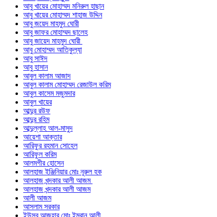
আবু খায়ের মোহাম্মদ মনিরুল হাছান
আবু খায়ের মোহাম্মদ শাহাজ উদ্দিন
আবু জয়েদ মাহমুদ ঘোরী
আবু জাফর মোহাম্মদ ছালেহ
আবু জায়েদ মাহমুদ ঘোরী
আবু মোহাম্মদ আতিকুল্যা
আবু সাঈদ
আবু হাসান
আবুল কালাম আজাদ
আবুল কালাম মোহাম্মদ রেজাউল করিম
আবুল কাসেম মজুমদার
আবুল খায়ের
আব্দুর রউফ
আব্দুর রহিম
আব্দুল্লাহ আল-মাসুদ
আয়েশা আক্তার
আরিফুর রহমান সোহেল
আরিফুল করিম
আলমগীর হোসেন
আলহাজ ইঞ্জিনিয়ার মোঃ নূরুল হক
আলহাজ খন্দকার আলী আজম
আলহাজ খন্দকার আলী আজম
আলী আজম
আসলাম সরকার
ইউসুব আজহার মোঃ ইমরান আলী