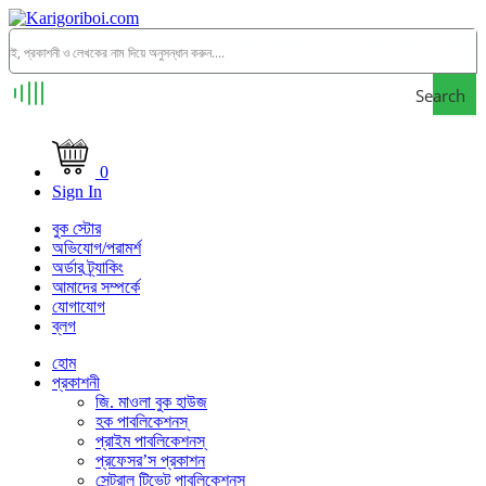
Search
0
Sign In
বুক স্টোর
অভিযোগ/পরামর্শ
অর্ডার ট্র্যাকিং
আমাদের সম্পর্কে
যোগাযোগ
ব্লগ
হোম
প্রকাশনী
জি. মাওলা বুক হাউজ
হক পাবলিকেশনস্
প্রাইম পাবলিকেশনস্
প্রফেসর’স প্রকাশন
সেন্ট্রাল টিভেট পাবলিকেশনস্