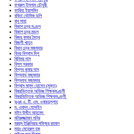
ফখরুল ইসলাম চৌধুরী
ফারিহা ইয়াসমিন
ববিতা ভৌমিক ডলি
বাবু সাহা
বিকাশ চন্দ্র মণ্ডল
বিকাশ চন্দ্র মন্ডল
বিজয় কুমার মৈত্র
বিজলী খাতুন
বিধান চন্দ্র মজুমদার
বিনয় বিশ্বাস দিপু
বিনিময় দাস
বিপুল সরকার
বিপ্লব কুমার দাস
বিশ্বনাথ মজুমদার
বিশ্বনাথ মজুমদার
বিশ্বাস মাসুদ হোসেন (মুক্ত)
বিষয়ভিত্তক অভিজ্ঞ শিক্ষকমণ্ডলী
বিষয়ভিত্তিক অভিজ্ঞ শিক্ষকমণ্ডলী
ভূঞা এ. টি. এম. ওবায়দুল্লাহ
ম. এবাদৎ হোসাইন
মঈন উদ্দীন আহমেদ
মনিরুজ্জামান মনির
মরহুম ইঞ্জিনিয়ার মফিজুর রহমান
মহাঃ মেহেরুল হক