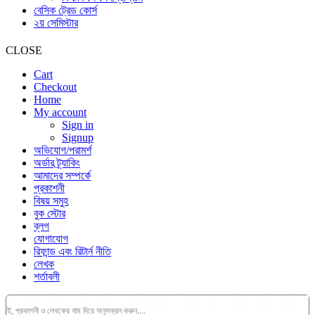
বেসিক ট্রেড কোর্স
২য় সেমিস্টার
CLOSE
Cart
Checkout
Home
My account
Sign in
Signup
অভিযোগ/পরামর্শ
অর্ডার ট্র্যাকিং
আমাদের সম্পর্কে
প্রকাশনী
বিষয় সমুহ
বুক স্টোর
ব্লগ
যোগাযোগ
রিফান্ড এবং রিটার্ন নীতি
লেখক
শর্তাবলী