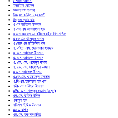
ইশিরাত জাহান
ইসমাইল হোসেন
উজ্জল দাস গুপ্তা
উজ্জ্বল কান্তি চক্রবর্ত্তী
উত্তম কুমার রায়
এ এম জহিরুল ইসলাম
এ এস এম আশরাফুল হক
এ এস এম হুমায়ন কবীর হুরাইরা বিন লতিফ
এ কে এম খাদেমুল বাশার
এ জেট এম মহিউদ্দিন খান
এ. এইচ. এম. দেলোয়ার হায়দার
এ. এম. জহিরুল ইসলাম
এ. এম. জহিরুল ইসলাম
এ. কে. এম. খাদেমুল বাশার
এ. কে. এম. মাহফুজুর রহমান
এ.এম. জহিরুল ইসলাম
এ.কে.এম. ওয়াহেদুল ইসলাম
এ.বি.এম.ইমদাদুল হক খান
এইচ এম সহিদুল ইসলাম
এইচ. এম. মাহবুবুর রহমান (মাসুদ)
এন.এম. উকিল উদ্দিন
এনামুল হক
এবিএম ছিদ্দিক উল্লাহ
এম এ বাশার
এম.এন. হক সম্পাদিত