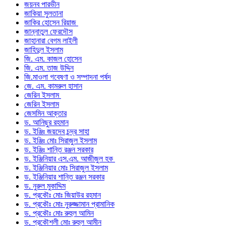
জয়নব পারভীন
জাকিয়া সুলতানা
জাকির হোসেন রিয়াজ
জান্নাতুল ফেরদৌস
জাহানারা বেগম লাইলী
জাহিদুল ইসলাম
জি. এম. কাজল হোসেন
জি. এম. তাজ উদ্দিন
জি.মাওলা গবেষণা ও সম্পাদনা পর্ষদ
জে. এম. কামরুল হাসান
জেরিন ইসলাম
জেরিন ইসলাম
জেসমিন আক্তার
ড. আনিছুর রহমান
ড. ইঞ্জিঃ জয়দেব চন্দ্র সাহা
ড. ইঞ্জিঃ মোঃ সিরাজুল ইসলাম
ড. ইঞ্জিঃ শান্তি রঞ্জন সরকার
ড. ইঞ্জিনিয়ার এস.এম. আজীজুল হক
ড. ইঞ্জিনিয়ার মোঃ সিরাজুল ইসলাম
ড. ইঞ্জিনিয়ার শান্তি রঞ্জন সরকার
ড. নুরুল মুকাদ্দিম
ড. প্রকৌঃ মোঃ জিয়াউর রহমান
ড. প্রকৌঃ মোঃ নুরুজ্জামান প্রামানিক
ড. প্রকৌঃ মোঃ রুহুল আমিন
ড. প্রকৌশলী মোঃ রুহুল আমীন