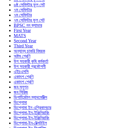
৬ষ্ঠ সেমিস্টার ফুল সেট
৭ম সেমিস্টার
৭ম সেমিস্টার
৭ম সেমিস্টার ফুল সেট
BPSC নন ক্যাডার
First Year
MATS
Second Year
Third Year
অন্যান্য চাকরি বিষয়ক
অষ্টম শ্রেণি
উপ সহকারী কৃষি কর্মকর্তা
উপ সহকারী প্রকৌশলী
এইচএসসি
একাদশ শ্রেণি
একাদশ শ্রেণি
জব সলুশন
জব সিরিজ
ডিপার্টমেন্টাল ম্যাথমেটিক্স
ডিপ্লোমা
ডিপ্লোমা ইন এগ্রিকালচার
ডিপ্লোমা-ইন-ইঞ্জিনিয়ারিং
ডিপ্লোমা-ইন-ইঞ্জিনিয়ারিং
ডিপ্লোমা-ইন-টেক্সটাইল