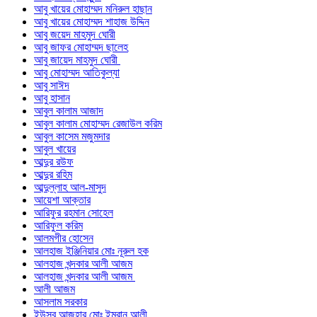
আবু খায়ের মোহাম্মদ মনিরুল হাছান
আবু খায়ের মোহাম্মদ শাহাজ উদ্দিন
আবু জয়েদ মাহমুদ ঘোরী
আবু জাফর মোহাম্মদ ছালেহ
আবু জায়েদ মাহমুদ ঘোরী
আবু মোহাম্মদ আতিকুল্যা
আবু সাঈদ
আবু হাসান
আবুল কালাম আজাদ
আবুল কালাম মোহাম্মদ রেজাউল করিম
আবুল কাসেম মজুমদার
আবুল খায়ের
আব্দুর রউফ
আব্দুর রহিম
আব্দুল্লাহ আল-মাসুদ
আয়েশা আক্তার
আরিফুর রহমান সোহেল
আরিফুল করিম
আলমগীর হোসেন
আলহাজ ইঞ্জিনিয়ার মোঃ নূরুল হক
আলহাজ খন্দকার আলী আজম
আলহাজ খন্দকার আলী আজম
আলী আজম
আসলাম সরকার
ইউসুব আজহার মোঃ ইমরান আলী