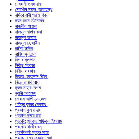
দেবযানী তরফদার
দেবাশীষ দত্ত পুরকায়স্থ
নমিতা রানী প্রামাণিক
নয়ন রঞ্জন ভট্টাচার্য্য
নাজনীন শাহানা
নাজমুন নাহার কনা
নাজমুল হাসান
নাজমুল হোসাইন
নাসির উদ্দিন
নাহিদ সুলতানা
নিগার সুলতানা
নিবীড় সরকার
নিবীড় সরকার
নিয়াজ মোহাম্মদ মিঠুন
নিরেন্দ্র নাথ পাল
নুরুন নাহার বেগম
নূরানী আহমেদ
নোয়াব আলী সোহেল
পবিত্র কুমার দেবনাথ
প্রকাশ কুমার দাস
প্রকাশ কুমার রায়
প্রকৌঃ খন্দকার শফিকুল ইসলাম
প্রকৌঃ রাজীব বসু
প্রকৌশলী সুব্রত সাহা
প্রকো. মোঃ ফরহাদ মিয়া