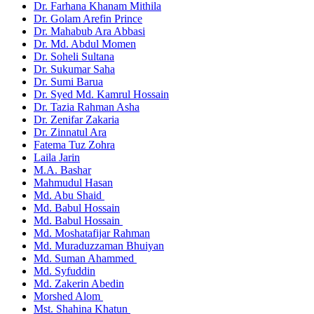
Dr. Farhana Khanam Mithila
Dr. Golam Arefin Prince
Dr. Mahabub Ara Abbasi
Dr. Md. Abdul Momen
Dr. Soheli Sultana
Dr. Sukumar Saha
Dr. Sumi Barua
Dr. Syed Md. Kamrul Hossain
Dr. Tazia Rahman Asha
Dr. Zenifar Zakaria
Dr. Zinnatul Ara
Fatema Tuz Zohra
Laila Jarin
M.A. Bashar
Mahmudul Hasan
Md. Abu Shaid
Md. Babul Hossain
Md. Babul Hossain
Md. Moshatafijar Rahman
Md. Muraduzzaman Bhuiyan
Md. Suman Ahammed
Md. Syfuddin
Md. Zakerin Abedin
Morshed Alom
Mst. Shahina Khatun