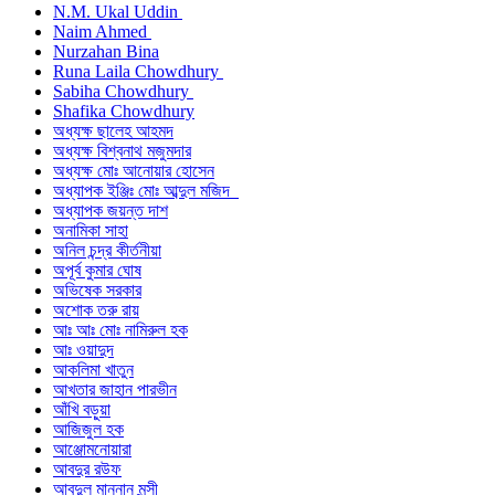
N.M. Ukal Uddin
Naim Ahmed
Nurzahan Bina
Runa Laila Chowdhury
Sabiha Chowdhury
Shafika Chowdhury
অধ্যক্ষ ছালেহ আহমদ
অধ্যক্ষ বিশ্বনাথ মজুমদার
অধ্যক্ষ মোঃ আনোয়ার হোসেন
অধ্যাপক ইঞ্জিঃ মোঃ আব্দুল মজিদ
অধ্যাপক জয়ন্ত দাশ
অনামিকা সাহা
অনিল চন্দ্র কীর্তনীয়া
অপূর্ব কুমার ঘোষ
অভিষেক সরকার
অশোক তরু রায়
আঃ আঃ মোঃ নামিরুল হক
আঃ ওয়াদুদ
আকলিমা খাতুন
আখতার জাহান পারভীন
আঁখি বড়ুয়া
আজিজুল হক
আঞ্জোমনোয়ারা
আবদুর রউফ
আবদুল মান্নান মুন্সী