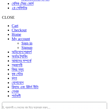
বেসিক ট্রেড কোর্স
২য় সেমিস্টার
CLOSE
Cart
Checkout
Home
My account
Sign in
Signup
অভিযোগ/পরামর্শ
অর্ডার ট্র্যাকিং
আমাদের সম্পর্কে
প্রকাশনী
বিষয় সমুহ
বুক স্টোর
ব্লগ
যোগাযোগ
রিফান্ড এবং রিটার্ন নীতি
লেখক
শর্তাবলী