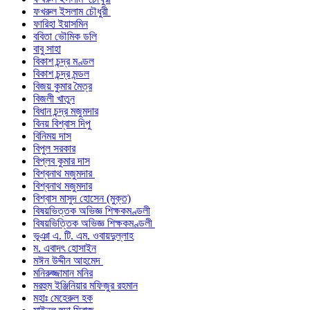
ফখরুল ইসলাম চৌধুরী
ফারিহা ইয়াসমিন
ববিতা ভৌমিক ডলি
বাবু সাহা
বিকাশ চন্দ্র মণ্ডল
বিকাশ চন্দ্র মন্ডল
বিজয় কুমার মৈত্র
বিজলী খাতুন
বিধান চন্দ্র মজুমদার
বিনয় বিশ্বাস দিপু
বিনিময় দাস
বিপুল সরকার
বিপ্লব কুমার দাস
বিশ্বনাথ মজুমদার
বিশ্বনাথ মজুমদার
বিশ্বাস মাসুদ হোসেন (মুক্ত)
বিষয়ভিত্তক অভিজ্ঞ শিক্ষকমণ্ডলী
বিষয়ভিত্তিক অভিজ্ঞ শিক্ষকমণ্ডলী
ভূঞা এ. টি. এম. ওবায়দুল্লাহ
ম. এবাদৎ হোসাইন
মঈন উদ্দীন আহমেদ
মনিরুজ্জামান মনির
মরহুম ইঞ্জিনিয়ার মফিজুর রহমান
মহাঃ মেহেরুল হক