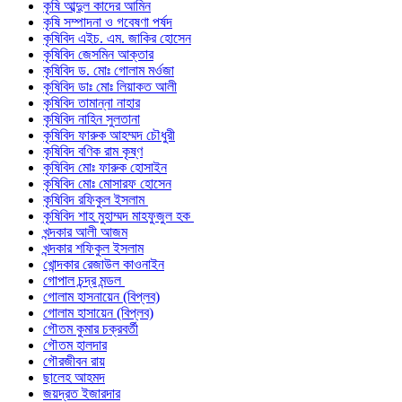
কৃষি আব্দুল কাদের আমিন
কৃষি সম্পাদনা ও গবেষণা পর্ষদ
কৃষিবিদ এইচ. এম. জাকির হোসেন
কৃষিবিদ জেসমিন আক্তার
কৃষিবিদ ড. মোঃ গোলাম মর্ওজা
কৃষিবিদ ডাঃ মোঃ লিয়াকত আলী
কৃষিবিদ তামান্না নাহার
কৃষিবিদ নাহিন সুলতানা
কৃষিবিদ ফারুক আহম্মদ চৌধুরী
কৃষিবিদ বণিক রাম কৃষ্ণ
কৃষিবিদ মোঃ ফারুক হোসাইন
কৃষিবিদ মোঃ মোসারফ হোসেন
কৃষিবিদ রফিকুল ইসলাম
কৃষিবিদ শাহ মুহাম্মদ মাহফুজুল হক
খন্দকার আলী আজম
খন্দকার শফিকুল ইসলাম
খোন্দকার রেজাউল কাওনাইন
গোপাল চন্দ্র মন্ডল
গোলাম হাসনায়েন (বিপ্লব)
গোলাম হাসায়েন (বিপ্লব)
গৌতম কুমার চক্রবর্তী
গৌতম হালদার
গৌরজীবন রায়
ছালেহ আহমদ
জয়দ্রত ইজারদার