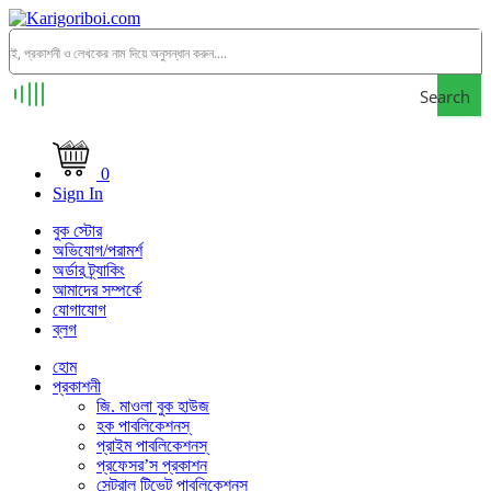
Search
0
Sign In
বুক স্টোর
অভিযোগ/পরামর্শ
অর্ডার ট্র্যাকিং
আমাদের সম্পর্কে
যোগাযোগ
ব্লগ
হোম
প্রকাশনী
জি. মাওলা বুক হাউজ
হক পাবলিকেশনস্
প্রাইম পাবলিকেশনস্
প্রফেসর’স প্রকাশন
সেন্ট্রাল টিভেট পাবলিকেশনস্