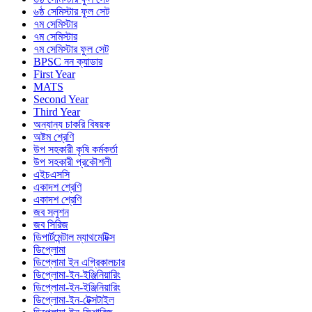
৬ষ্ঠ সেমিস্টার ফুল সেট
৭ম সেমিস্টার
৭ম সেমিস্টার
৭ম সেমিস্টার ফুল সেট
BPSC নন ক্যাডার
First Year
MATS
Second Year
Third Year
অন্যান্য চাকরি বিষয়ক
অষ্টম শ্রেণি
উপ সহকারী কৃষি কর্মকর্তা
উপ সহকারী প্রকৌশলী
এইচএসসি
একাদশ শ্রেণি
একাদশ শ্রেণি
জব সলুশন
জব সিরিজ
ডিপার্টমেন্টাল ম্যাথমেটিক্স
ডিপ্লোমা
ডিপ্লোমা ইন এগ্রিকালচার
ডিপ্লোমা-ইন-ইঞ্জিনিয়ারিং
ডিপ্লোমা-ইন-ইঞ্জিনিয়ারিং
ডিপ্লোমা-ইন-টেক্সটাইল