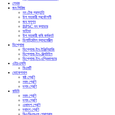
লেখক
জব সিরিজ
নন টেক প্রস্তুতি
উপ সহকারী প্রকৌশলী
জব সলুশন
BPSC নন ক্যাডার
ভাইভা
উপ সহকারী কৃষি কর্মকর্তা
ডিপার্টমেন্টাল ম্যাথমেটিক্স
ডিপ্লোমা
ডিপ্লোমা-ইন-ইঞ্জিনিয়ারিং
ডিপ্লোমা-ইন-টেক্সটাইল
ডিপ্লোমা-ইন-এগ্রিকালচার
এইচএসসি
বিএমটি
ভোকেশনাল
ষষ্ঠ শ্রেণি
নবম শ্রেণি
দশম শ্রেণি
বাউবি
নবম শ্রেণি
দশম শ্রেণি
একাদশ শ্রেণি
দ্বাদশ শ্রেণি
বিএ/বিএসএস প্রোগ্রাম