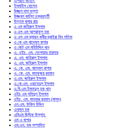
ইশিরাত জাহান
ইসমাইল হোসেন
উজ্জল দাস গুপ্তা
উজ্জ্বল কান্তি চক্রবর্ত্তী
উত্তম কুমার রায়
এ এম জহিরুল ইসলাম
এ এস এম আশরাফুল হক
এ এস এম হুমায়ন কবীর হুরাইরা বিন লতিফ
এ কে এম খাদেমুল বাশার
এ জেট এম মহিউদ্দিন খান
এ. এইচ. এম. দেলোয়ার হায়দার
এ. এম. জহিরুল ইসলাম
এ. এম. জহিরুল ইসলাম
এ. কে. এম. খাদেমুল বাশার
এ. কে. এম. মাহফুজুর রহমান
এ.এম. জহিরুল ইসলাম
এ.কে.এম. ওয়াহেদুল ইসলাম
এ.বি.এম.ইমদাদুল হক খান
এইচ এম সহিদুল ইসলাম
এইচ. এম. মাহবুবুর রহমান (মাসুদ)
এন.এম. উকিল উদ্দিন
এনামুল হক
এবিএম ছিদ্দিক উল্লাহ
এম এ বাশার
এম.এন. হক সম্পাদিত