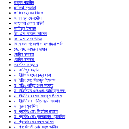
জয়নব পারভীন
জাকিয়া সুলতানা
জাকির হোসেন রিয়াজ
জান্নাতুল ফেরদৌস
জাহানারা বেগম লাইলী
জাহিদুল ইসলাম
জি. এম. কাজল হোসেন
জি. এম. তাজ উদ্দিন
জি.মাওলা গবেষণা ও সম্পাদনা পর্ষদ
জে. এম. কামরুল হাসান
জেরিন ইসলাম
জেরিন ইসলাম
জেসমিন আক্তার
ড. আনিছুর রহমান
ড. ইঞ্জিঃ জয়দেব চন্দ্র সাহা
ড. ইঞ্জিঃ মোঃ সিরাজুল ইসলাম
ড. ইঞ্জিঃ শান্তি রঞ্জন সরকার
ড. ইঞ্জিনিয়ার এস.এম. আজীজুল হক
ড. ইঞ্জিনিয়ার মোঃ সিরাজুল ইসলাম
ড. ইঞ্জিনিয়ার শান্তি রঞ্জন সরকার
ড. নুরুল মুকাদ্দিম
ড. প্রকৌঃ মোঃ জিয়াউর রহমান
ড. প্রকৌঃ মোঃ নুরুজ্জামান প্রামানিক
ড. প্রকৌঃ মোঃ রুহুল আমিন
ড. প্রকৌশলী মোঃ রুহুল আমীন