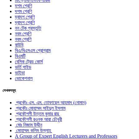
ডিপ্লোমা-ইন-ফিশারিজ
দশম শ্রেণি
দশম শ্রেণি
দ্বাদশ শ্রেণি
দ্বাদশ শ্রেণি
নন টেক প্রস্তুতি
নবম শ্রেণি
নবম শ্রেণি
বাউবি
বিএ/বিএসএস প্রোগ্রাম
বিএমটি
বেসিক ট্রেড কোর্স
ভর্তি গাইড
ভাইভা
ভোকেশনাল
লেখকসমূহ
প্রকৌঃ এস. এম. তোফায়েল আহমাদ (নোমান)
প্রকৌঃ মোহাম্মদ সাইদুল ইসলাম
প্রকৌশলী উত্তম কুমার রায়
প্রকৌশলী রওনক আরা চৌধুরী
মোঃ নিজাম উদ্দীন
মোহাম্মদ কলিম উল্লাহ
A Group of Expert English Lecturers and Professors