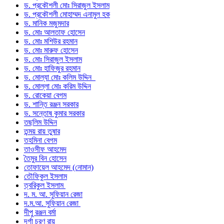
ড. প্রকৌশলী মোঃ সিরাজুল ইসলাম
ড. প্রকৌশলী মোহাম্মদ এনামুল হক
ড. মানিক মজুমদার
ড. মোঃ আলতাফ হোসেন
ড. মোঃ মশিউর রহমান
ড. মোঃ মারুফ হোসেন
ড. মোঃ সিরাজুল ইসলাম
ড. মোঃ হাফিজুর রহমান
ড. মোল্যা মোঃ কলিম উদ্দিন
ড. মোল্লা মোঃ করিম উদ্দিন
ড. রোকেয়া বেগম
ড. শান্তি রঞ্জন সরকার
ড. সন্তোষ কুমার সরকার
তছলিম উদ্দিন
তন্ময় রায় তুষার
তহমিনা বেগম
তাওসীফ আহমেদ
তৈমুর বিন হোসেন
তোফায়েল আহমেদ (নোমান)
তৌফিকুল ইসলাম
ত্বরিকুল ইসলাম
দ. ম. আ. সুফিয়ান রেজা
দ.ম.আ. সুফিয়ান রেজা
দীপু রঞ্জন বর্মা
দূর্গা চরণ রায়