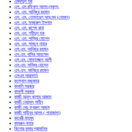
এমদাদুল হক
এস. এম রফিকুল আলম (বকুল)
এস. এম. আনিছুর রহমান
এস. এম. তোফায়েল আহ্‌মেদ (নোমান)
এস. এম. মনজুরুল ইসলাম
এস. এম. রাশেদ রানা
এস. এম. শহীদুল হক
এস. এম. সাব্বির হোসেন
এস. এম. সামচুন নাহার
এস.এম. আনিছুর রহমান
এস.এম. বাসির আহম্মেদ
এস.এম. মোফাজ্জেল আলী
এস.এম. সাব্বির হোসেন
এস.এস. আনিছুর রহমান
এসএম আরাফাত
কল্লোল মজুমদার
কাকলি সরকার
কাকলী সরকার
কাজী আবুল কালাম আজাদ
কাজী নেয়ামুল শাহীন
কাজী মোঃ ফখরুল আজম
কাজী শাহীনুর আলম ( শাহাজাদা)
কাবেরী মাহমুদ
কামরুন নাহার
কিশোর কুমার প্রামানিক