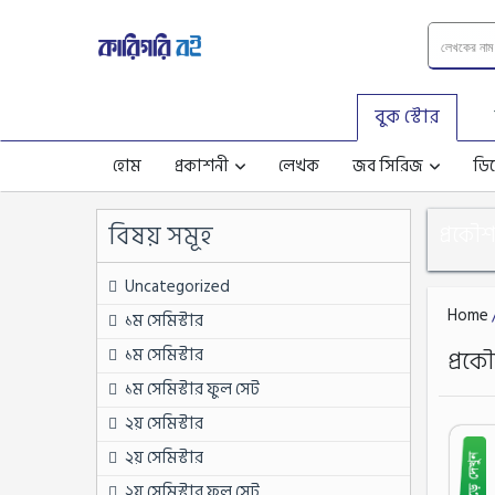
বুক স্টোর
হোম
প্রকাশনী
লেখক
জব সিরিজ
ডিপ
বিষয় সমূহ
প্রকৌ
Uncategorized
Home
১ম সেমিস্টার
১ম সেমিস্টার
প্রক
১ম সেমিস্টার ফুল সেট
২য় সেমিস্টার
২য় সেমিস্টার
২য় সেমিস্টার ফুল সেট