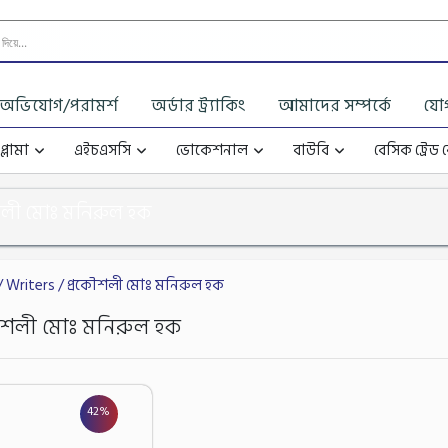
অভিযোগ/পরামর্শ
অর্ডার ট্র্যাকিং
আমাদের সম্পর্কে
যো
্লোমা
এইচএসসি
ভোকেশনাল
বাউবি
বেসিক ট্রেড 
শলী মোঃ মনিরুল হক
/ Writers / প্রকৌশলী মোঃ মনিরুল হক
ৌশলী মোঃ মনিরুল হক
42%