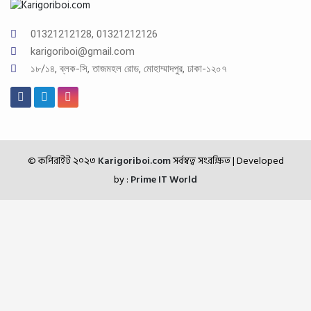
01321212128, 01321212126
karigoriboi@gmail.com
১৮/১৪, ব্লক-সি, তাজমহল রোড, মোহাম্মাদপুর, ঢাকা-১২০৭
© কপিরাইট ২০২৩
Karigoriboi.com
সর্বস্বত্ব সংরক্ষিত
| Developed
by :
Prime IT World