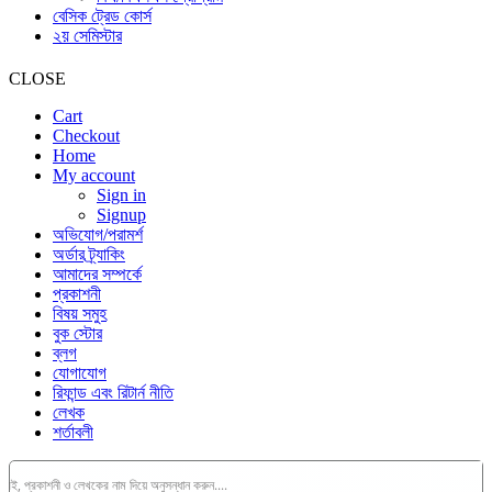
বেসিক ট্রেড কোর্স
২য় সেমিস্টার
CLOSE
Cart
Checkout
Home
My account
Sign in
Signup
অভিযোগ/পরামর্শ
অর্ডার ট্র্যাকিং
আমাদের সম্পর্কে
প্রকাশনী
বিষয় সমুহ
বুক স্টোর
ব্লগ
যোগাযোগ
রিফান্ড এবং রিটার্ন নীতি
লেখক
শর্তাবলী