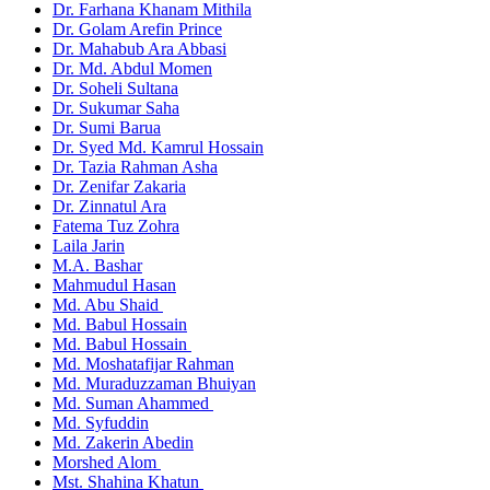
Dr. Farhana Khanam Mithila
Dr. Golam Arefin Prince
Dr. Mahabub Ara Abbasi
Dr. Md. Abdul Momen
Dr. Soheli Sultana
Dr. Sukumar Saha
Dr. Sumi Barua
Dr. Syed Md. Kamrul Hossain
Dr. Tazia Rahman Asha
Dr. Zenifar Zakaria
Dr. Zinnatul Ara
Fatema Tuz Zohra
Laila Jarin
M.A. Bashar
Mahmudul Hasan
Md. Abu Shaid
Md. Babul Hossain
Md. Babul Hossain
Md. Moshatafijar Rahman
Md. Muraduzzaman Bhuiyan
Md. Suman Ahammed
Md. Syfuddin
Md. Zakerin Abedin
Morshed Alom
Mst. Shahina Khatun