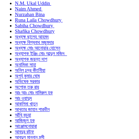
N.M. Ukal Uddin
Naim Ahmed
Nurzahan Bina
Runa Laila Chowdhury
Sabiha Chowdhury
Shafika Chowdhury
অধ্যক্ষ ছালেহ আহমদ
অধ্যক্ষ বিশ্বনাথ মজুমদার
অধ্যক্ষ মোঃ আনোয়ার হোসেন
অধ্যাপক ইঞ্জিঃ মোঃ আব্দুল মজিদ
অধ্যাপক জয়ন্ত দাশ
অনামিকা সাহা
অনিল চন্দ্র কীর্তনীয়া
অপূর্ব কুমার ঘোষ
অভিষেক সরকার
অশোক তরু রায়
আঃ আঃ মোঃ নামিরুল হক
আঃ ওয়াদুদ
আকলিমা খাতুন
আখতার জাহান পারভীন
আঁখি বড়ুয়া
আজিজুল হক
আঞ্জোমনোয়ারা
আবদুর রউফ
আবদুল মান্নান মুন্সী