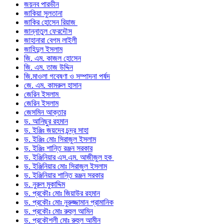
জয়নব পারভীন
জাকিয়া সুলতানা
জাকির হোসেন রিয়াজ
জান্নাতুল ফেরদৌস
জাহানারা বেগম লাইলী
জাহিদুল ইসলাম
জি. এম. কাজল হোসেন
জি. এম. তাজ উদ্দিন
জি.মাওলা গবেষণা ও সম্পাদনা পর্ষদ
জে. এম. কামরুল হাসান
জেরিন ইসলাম
জেরিন ইসলাম
জেসমিন আক্তার
ড. আনিছুর রহমান
ড. ইঞ্জিঃ জয়দেব চন্দ্র সাহা
ড. ইঞ্জিঃ মোঃ সিরাজুল ইসলাম
ড. ইঞ্জিঃ শান্তি রঞ্জন সরকার
ড. ইঞ্জিনিয়ার এস.এম. আজীজুল হক
ড. ইঞ্জিনিয়ার মোঃ সিরাজুল ইসলাম
ড. ইঞ্জিনিয়ার শান্তি রঞ্জন সরকার
ড. নুরুল মুকাদ্দিম
ড. প্রকৌঃ মোঃ জিয়াউর রহমান
ড. প্রকৌঃ মোঃ নুরুজ্জামান প্রামানিক
ড. প্রকৌঃ মোঃ রুহুল আমিন
ড. প্রকৌশলী মোঃ রুহুল আমীন