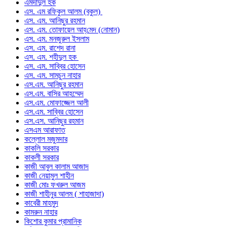
এমদাদুল হক
এস. এম রফিকুল আলম (বকুল)
এস. এম. আনিছুর রহমান
এস. এম. তোফায়েল আহ্‌মেদ (নোমান)
এস. এম. মনজুরুল ইসলাম
এস. এম. রাশেদ রানা
এস. এম. শহীদুল হক
এস. এম. সাব্বির হোসেন
এস. এম. সামচুন নাহার
এস.এম. আনিছুর রহমান
এস.এম. বাসির আহম্মেদ
এস.এম. মোফাজ্জেল আলী
এস.এম. সাব্বির হোসেন
এস.এস. আনিছুর রহমান
এসএম আরাফাত
কল্লোল মজুমদার
কাকলি সরকার
কাকলী সরকার
কাজী আবুল কালাম আজাদ
কাজী নেয়ামুল শাহীন
কাজী মোঃ ফখরুল আজম
কাজী শাহীনুর আলম ( শাহাজাদা)
কাবেরী মাহমুদ
কামরুন নাহার
কিশোর কুমার প্রামানিক