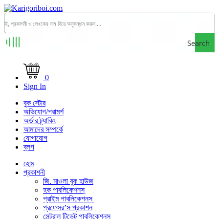
Search
0
Sign In
বুক স্টোর
অভিযোগ/পরামর্শ
অর্ডার ট্র্যাকিং
আমাদের সম্পর্কে
যোগাযোগ
ব্লগ
হোম
প্রকাশনী
জি. মাওলা বুক হাউজ
হক পাবলিকেশনস্
প্রাইম পাবলিকেশনস্
প্রফেসর’স প্রকাশন
সেন্ট্রাল টিভেট পাবলিকেশনস্