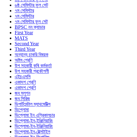
৬ষ্ঠ সেমিস্টার ফুল সেট
৭ম সেমিস্টার
৭ম সেমিস্টার
৭ম সেমিস্টার ফুল সেট
BPSC নন ক্যাডার
First Year
MATS
Second Year
Third Year
অন্যান্য চাকরি বিষয়ক
অষ্টম শ্রেণি
উপ সহকারী কৃষি কর্মকর্তা
উপ সহকারী প্রকৌশলী
এইচএসসি
একাদশ শ্রেণি
একাদশ শ্রেণি
জব সলুশন
জব সিরিজ
ডিপার্টমেন্টাল ম্যাথমেটিক্স
ডিপ্লোমা
ডিপ্লোমা ইন এগ্রিকালচার
ডিপ্লোমা-ইন-ইঞ্জিনিয়ারিং
ডিপ্লোমা-ইন-ইঞ্জিনিয়ারিং
ডিপ্লোমা-ইন-টেক্সটাইল