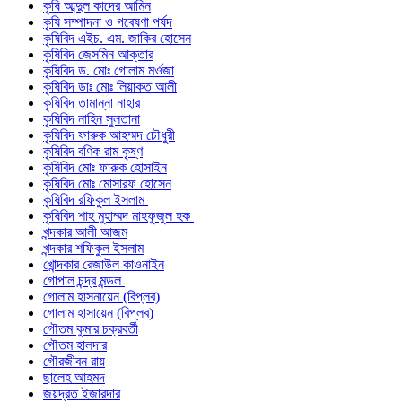
কৃষি আব্দুল কাদের আমিন
কৃষি সম্পাদনা ও গবেষণা পর্ষদ
কৃষিবিদ এইচ. এম. জাকির হোসেন
কৃষিবিদ জেসমিন আক্তার
কৃষিবিদ ড. মোঃ গোলাম মর্ওজা
কৃষিবিদ ডাঃ মোঃ লিয়াকত আলী
কৃষিবিদ তামান্না নাহার
কৃষিবিদ নাহিন সুলতানা
কৃষিবিদ ফারুক আহম্মদ চৌধুরী
কৃষিবিদ বণিক রাম কৃষ্ণ
কৃষিবিদ মোঃ ফারুক হোসাইন
কৃষিবিদ মোঃ মোসারফ হোসেন
কৃষিবিদ রফিকুল ইসলাম
কৃষিবিদ শাহ মুহাম্মদ মাহফুজুল হক
খন্দকার আলী আজম
খন্দকার শফিকুল ইসলাম
খোন্দকার রেজাউল কাওনাইন
গোপাল চন্দ্র মন্ডল
গোলাম হাসনায়েন (বিপ্লব)
গোলাম হাসায়েন (বিপ্লব)
গৌতম কুমার চক্রবর্তী
গৌতম হালদার
গৌরজীবন রায়
ছালেহ আহমদ
জয়দ্রত ইজারদার