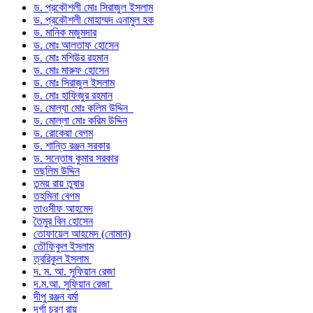
ড. প্রকৌশলী মোঃ সিরাজুল ইসলাম
ড. প্রকৌশলী মোহাম্মদ এনামুল হক
ড. মানিক মজুমদার
ড. মোঃ আলতাফ হোসেন
ড. মোঃ মশিউর রহমান
ড. মোঃ মারুফ হোসেন
ড. মোঃ সিরাজুল ইসলাম
ড. মোঃ হাফিজুর রহমান
ড. মোল্যা মোঃ কলিম উদ্দিন
ড. মোল্লা মোঃ করিম উদ্দিন
ড. রোকেয়া বেগম
ড. শান্তি রঞ্জন সরকার
ড. সন্তোষ কুমার সরকার
তছলিম উদ্দিন
তন্ময় রায় তুষার
তহমিনা বেগম
তাওসীফ আহমেদ
তৈমুর বিন হোসেন
তোফায়েল আহমেদ (নোমান)
তৌফিকুল ইসলাম
ত্বরিকুল ইসলাম
দ. ম. আ. সুফিয়ান রেজা
দ.ম.আ. সুফিয়ান রেজা
দীপু রঞ্জন বর্মা
দূর্গা চরণ রায়