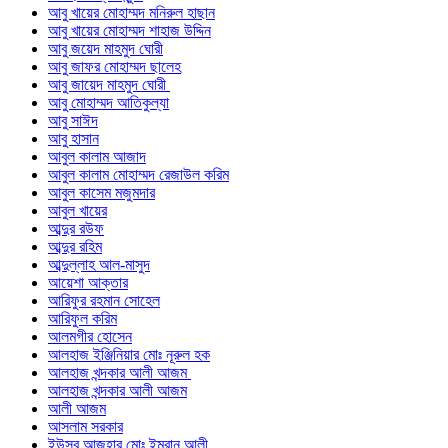
আবু খায়ের মোহাম্মদ মনিরুল হাছান
আবু খায়ের মোহাম্মদ শাহাজ উদ্দিন
আবু জয়েদ মাহমুদ ঘোরী
আবু জাফর মোহাম্মদ ছালেহ
আবু জায়েদ মাহমুদ ঘোরী
আবু মোহাম্মদ আতিকুল্যা
আবু সাঈদ
আবু হাসান
আবুল কালাম আজাদ
আবুল কালাম মোহাম্মদ রেজাউল করিম
আবুল কাসেম মজুমদার
আবুল খায়ের
আব্দুর রউফ
আব্দুর রহিম
আব্দুল্লাহ আল-মাসুদ
আয়েশা আক্তার
আরিফুর রহমান সোহেল
আরিফুল করিম
আলমগীর হোসেন
আলহাজ ইঞ্জিনিয়ার মোঃ নূরুল হক
আলহাজ খন্দকার আলী আজম
আলহাজ খন্দকার আলী আজম
আলী আজম
আসলাম সরকার
ইউসুব আজহার মোঃ ইমরান আলী