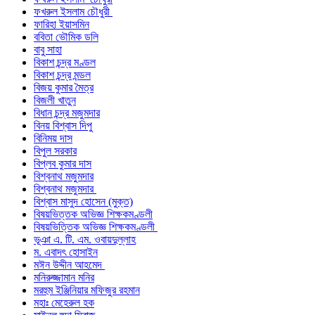
ফখরুল ইসলাম চৌধুরী
ফারিহা ইয়াসমিন
ববিতা ভৌমিক ডলি
বাবু সাহা
বিকাশ চন্দ্র মণ্ডল
বিকাশ চন্দ্র মন্ডল
বিজয় কুমার মৈত্র
বিজলী খাতুন
বিধান চন্দ্র মজুমদার
বিনয় বিশ্বাস দিপু
বিনিময় দাস
বিপুল সরকার
বিপ্লব কুমার দাস
বিশ্বনাথ মজুমদার
বিশ্বনাথ মজুমদার
বিশ্বাস মাসুদ হোসেন (মুক্ত)
বিষয়ভিত্তক অভিজ্ঞ শিক্ষকমণ্ডলী
বিষয়ভিত্তিক অভিজ্ঞ শিক্ষকমণ্ডলী
ভূঞা এ. টি. এম. ওবায়দুল্লাহ
ম. এবাদৎ হোসাইন
মঈন উদ্দীন আহমেদ
মনিরুজ্জামান মনির
মরহুম ইঞ্জিনিয়ার মফিজুর রহমান
মহাঃ মেহেরুল হক