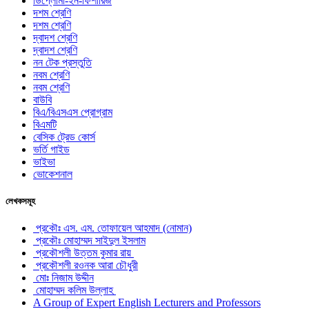
ডিপ্লোমা-ইন-ফিশারিজ
দশম শ্রেণি
দশম শ্রেণি
দ্বাদশ শ্রেণি
দ্বাদশ শ্রেণি
নন টেক প্রস্তুতি
নবম শ্রেণি
নবম শ্রেণি
বাউবি
বিএ/বিএসএস প্রোগ্রাম
বিএমটি
বেসিক ট্রেড কোর্স
ভর্তি গাইড
ভাইভা
ভোকেশনাল
লেখকসমূহ
প্রকৌঃ এস. এম. তোফায়েল আহমাদ (নোমান)
প্রকৌঃ মোহাম্মদ সাইদুল ইসলাম
প্রকৌশলী উত্তম কুমার রায়
প্রকৌশলী রওনক আরা চৌধুরী
মোঃ নিজাম উদ্দীন
মোহাম্মদ কলিম উল্লাহ
A Group of Expert English Lecturers and Professors