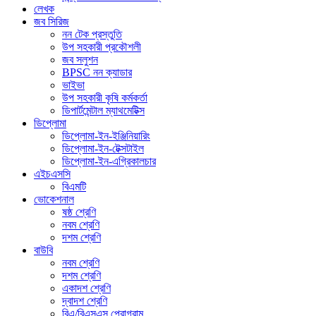
লেখক
জব সিরিজ
নন টেক প্রস্তুতি
উপ সহকারী প্রকৌশলী
জব সলুশন
BPSC নন ক্যাডার
ভাইভা
উপ সহকারী কৃষি কর্মকর্তা
ডিপার্টমেন্টাল ম্যাথমেটিক্স
ডিপ্লোমা
ডিপ্লোমা-ইন-ইঞ্জিনিয়ারিং
ডিপ্লোমা-ইন-টেক্সটাইল
ডিপ্লোমা-ইন-এগ্রিকালচার
এইচএসসি
বিএমটি
ভোকেশনাল
ষষ্ঠ শ্রেণি
নবম শ্রেণি
দশম শ্রেণি
বাউবি
নবম শ্রেণি
দশম শ্রেণি
একাদশ শ্রেণি
দ্বাদশ শ্রেণি
বিএ/বিএসএস প্রোগ্রাম