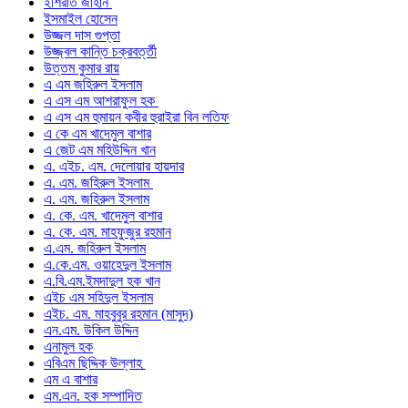
ইশিরাত জাহান
ইসমাইল হোসেন
উজ্জল দাস গুপ্তা
উজ্জ্বল কান্তি চক্রবর্ত্তী
উত্তম কুমার রায়
এ এম জহিরুল ইসলাম
এ এস এম আশরাফুল হক
এ এস এম হুমায়ন কবীর হুরাইরা বিন লতিফ
এ কে এম খাদেমুল বাশার
এ জেট এম মহিউদ্দিন খান
এ. এইচ. এম. দেলোয়ার হায়দার
এ. এম. জহিরুল ইসলাম
এ. এম. জহিরুল ইসলাম
এ. কে. এম. খাদেমুল বাশার
এ. কে. এম. মাহফুজুর রহমান
এ.এম. জহিরুল ইসলাম
এ.কে.এম. ওয়াহেদুল ইসলাম
এ.বি.এম.ইমদাদুল হক খান
এইচ এম সহিদুল ইসলাম
এইচ. এম. মাহবুবুর রহমান (মাসুদ)
এন.এম. উকিল উদ্দিন
এনামুল হক
এবিএম ছিদ্দিক উল্লাহ
এম এ বাশার
এম.এন. হক সম্পাদিত