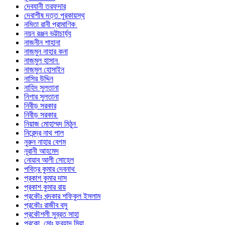
দেবযানী তরফদার
দেবাশীষ দত্ত পুরকায়স্থ
নমিতা রানী প্রামাণিক
নয়ন রঞ্জন ভট্টাচার্য্য
নাজনীন শাহানা
নাজমুন নাহার কনা
নাজমুল হাসান
নাজমুল হোসাইন
নাসির উদ্দিন
নাহিদ সুলতানা
নিগার সুলতানা
নিবীড় সরকার
নিবীড় সরকার
নিয়াজ মোহাম্মদ মিঠুন
নিরেন্দ্র নাথ পাল
নুরুন নাহার বেগম
নূরানী আহমেদ
নোয়াব আলী সোহেল
পবিত্র কুমার দেবনাথ
প্রকাশ কুমার দাস
প্রকাশ কুমার রায়
প্রকৌঃ খন্দকার শফিকুল ইসলাম
প্রকৌঃ রাজীব বসু
প্রকৌশলী সুব্রত সাহা
প্রকো. মোঃ ফরহাদ মিয়া