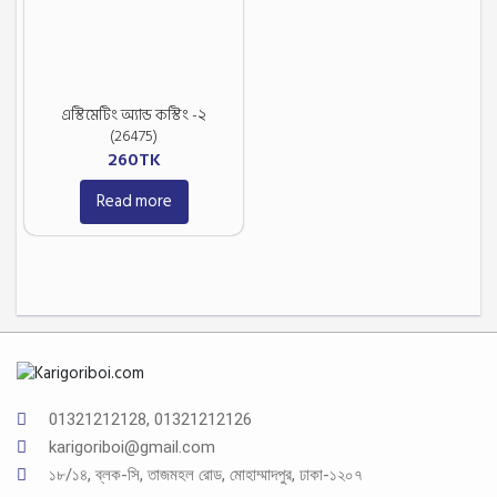
এস্টিমেটিং অ্যান্ড কস্টিং -২
(26475)
260
TK
Read more
01321212128, 01321212126
karigoriboi@gmail.com
১৮/১৪, ব্লক-সি, তাজমহল রোড, মোহাম্মাদপুর, ঢাকা-১২০৭