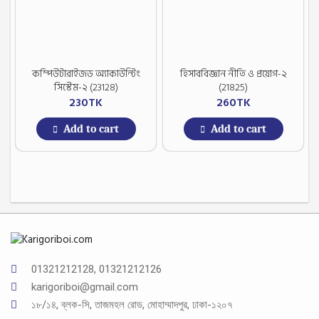
কম্পিউটারাইজড অ্যাকাউন্টিং
হিসাববিজ্ঞান নীতি ও প্রয়োগ-২
সিস্টেম-২ (23128)
(21825)
230
TK
260
TK
Add to cart
Add to cart
01321212128, 01321212126
karigoriboi@gmail.com
১৮/১৪, ব্লক-সি, তাজমহল রোড, মোহাম্মাদপুর, ঢাকা-১২০৭