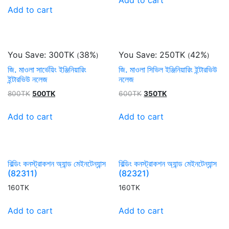
Add to cart
You Save:
300
TK
38%
You Save:
250
TK
42%
(
)
(
)
জি. মাওলা সার্ভেয়িং ইঞ্জিনিয়ারিং
জি. মাওলা সিভিল ইঞ্জিনিয়ারিং ইন্টারভিউ
ইন্টারভিউ নলেজ
নলেজ
Original
Current
Original
Current
800
TK
500
TK
600
TK
350
TK
price
price
price
price
was:
is:
was:
is:
Add to cart
Add to cart
800TK.
500TK.
600TK.
350TK.
বিল্ডিং কনস্ট্রাকশন অ্যান্ড মেইনটেন্যান্স
বিল্ডিং কনস্ট্রাকশন অ্যান্ড মেইনটেন্যান্স
(82311)
(82321)
160
TK
160
TK
Add to cart
Add to cart