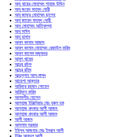
আবু খায়ের মোহাম্মদ শাহাজ উদ্দিন
আবু জয়েদ মাহমুদ ঘোরী
আবু জাফর মোহাম্মদ ছালেহ
আবু জায়েদ মাহমুদ ঘোরী
আবু মোহাম্মদ আতিকুল্যা
আবু সাঈদ
আবু হাসান
আবুল কালাম আজাদ
আবুল কালাম মোহাম্মদ রেজাউল করিম
আবুল কাসেম মজুমদার
আবুল খায়ের
আব্দুর রউফ
আব্দুর রহিম
আব্দুল্লাহ আল-মাসুদ
আয়েশা আক্তার
আরিফুর রহমান সোহেল
আরিফুল করিম
আলমগীর হোসেন
আলহাজ ইঞ্জিনিয়ার মোঃ নূরুল হক
আলহাজ খন্দকার আলী আজম
আলহাজ খন্দকার আলী আজম
আলী আজম
আসলাম সরকার
ইউসুব আজহার মোঃ ইমরান আলী
ইঞ্জিঃ আবদুল আলী