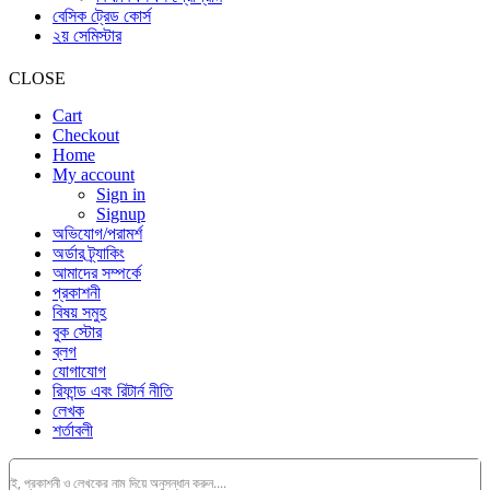
বেসিক ট্রেড কোর্স
২য় সেমিস্টার
CLOSE
Cart
Checkout
Home
My account
Sign in
Signup
অভিযোগ/পরামর্শ
অর্ডার ট্র্যাকিং
আমাদের সম্পর্কে
প্রকাশনী
বিষয় সমুহ
বুক স্টোর
ব্লগ
যোগাযোগ
রিফান্ড এবং রিটার্ন নীতি
লেখক
শর্তাবলী