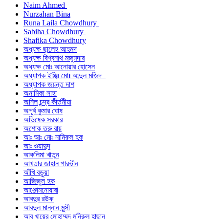
Naim Ahmed
Nurzahan Bina
Runa Laila Chowdhury
Sabiha Chowdhury
Shafika Chowdhury
অধ্যক্ষ ছালেহ আহমদ
অধ্যক্ষ বিশ্বনাথ মজুমদার
অধ্যক্ষ মোঃ আনোয়ার হোসেন
অধ্যাপক ইঞ্জিঃ মোঃ আব্দুল মজিদ
অধ্যাপক জয়ন্ত দাশ
অনামিকা সাহা
অনিল চন্দ্র কীর্তনীয়া
অপূর্ব কুমার ঘোষ
অভিষেক সরকার
অশোক তরু রায়
আঃ আঃ মোঃ নামিরুল হক
আঃ ওয়াদুদ
আকলিমা খাতুন
আখতার জাহান পারভীন
আঁখি বড়ুয়া
আজিজুল হক
আঞ্জোমনোয়ারা
আবদুর রউফ
আবদুল মান্নান মুন্সী
আবু খায়ের মোহাম্মদ মনিরুল হাছান