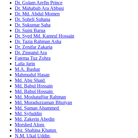
Dr. Golam Arefin Prince
Dr. Mahabub Ara Abbasi
Dr. Md. Abdul Momen
Dr. Soheli Sultana
Dr. Sukumar Saha
Dr. Sumi Barua
Dr. Syed Md. Kamrul Hossain
Dr. Tazia Rahman Asha
Dr. Zenifar Zakaria
Dr. Zinnatul Ara
Fatema Tuz Zohra
Laila Jarin
M.A. Bashar
Mahmudul Hasan
Md. Abu Shaid
Md. Babul Hossain
Md. Babul Hossain
Md. Moshatafijar Rahman
Md. Muraduzzaman Bhuiyan
Md. Suman Ahammed
Md. Syfuddin
Md. Zakerin Abedin
Morshed Alom
Mst. Shahina Khatun
N.M. Ukal Uddin