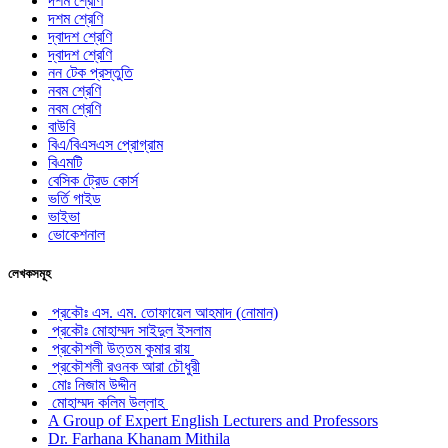
দশম শ্রেণি
দশম শ্রেণি
দ্বাদশ শ্রেণি
দ্বাদশ শ্রেণি
নন টেক প্রস্তুতি
নবম শ্রেণি
নবম শ্রেণি
বাউবি
বিএ/বিএসএস প্রোগ্রাম
বিএমটি
বেসিক ট্রেড কোর্স
ভর্তি গাইড
ভাইভা
ভোকেশনাল
লেখকসমূহ
প্রকৌঃ এস. এম. তোফায়েল আহমাদ (নোমান)
প্রকৌঃ মোহাম্মদ সাইদুল ইসলাম
প্রকৌশলী উত্তম কুমার রায়
প্রকৌশলী রওনক আরা চৌধুরী
মোঃ নিজাম উদ্দীন
মোহাম্মদ কলিম উল্লাহ
A Group of Expert English Lecturers and Professors
Dr. Farhana Khanam Mithila