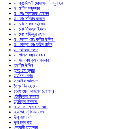
ড. প্রকৌশলী মোহাম্মদ এনামুল হক
ড. মানিক মজুমদার
ড. মোঃ আলতাফ হোসেন
ড. মোঃ মশিউর রহমান
ড. মোঃ মারুফ হোসেন
ড. মোঃ সিরাজুল ইসলাম
ড. মোঃ হাফিজুর রহমান
ড. মোল্যা মোঃ কলিম উদ্দিন
ড. মোল্লা মোঃ করিম উদ্দিন
ড. রোকেয়া বেগম
ড. শান্তি রঞ্জন সরকার
ড. সন্তোষ কুমার সরকার
তছলিম উদ্দিন
তন্ময় রায় তুষার
তহমিনা বেগম
তাওসীফ আহমেদ
তৈমুর বিন হোসেন
তোফায়েল আহমেদ (নোমান)
তৌফিকুল ইসলাম
ত্বরিকুল ইসলাম
দ. ম. আ. সুফিয়ান রেজা
দ.ম.আ. সুফিয়ান রেজা
দীপু রঞ্জন বর্মা
দূর্গা চরণ রায়
দেবযানী তরফদার