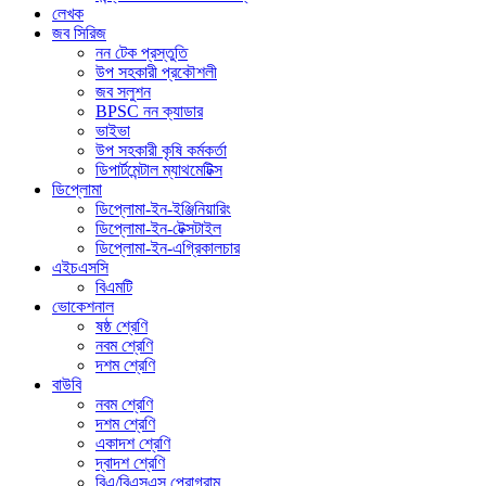
লেখক
জব সিরিজ
নন টেক প্রস্তুতি
উপ সহকারী প্রকৌশলী
জব সলুশন
BPSC নন ক্যাডার
ভাইভা
উপ সহকারী কৃষি কর্মকর্তা
ডিপার্টমেন্টাল ম্যাথমেটিক্স
ডিপ্লোমা
ডিপ্লোমা-ইন-ইঞ্জিনিয়ারিং
ডিপ্লোমা-ইন-টেক্সটাইল
ডিপ্লোমা-ইন-এগ্রিকালচার
এইচএসসি
বিএমটি
ভোকেশনাল
ষষ্ঠ শ্রেণি
নবম শ্রেণি
দশম শ্রেণি
বাউবি
নবম শ্রেণি
দশম শ্রেণি
একাদশ শ্রেণি
দ্বাদশ শ্রেণি
বিএ/বিএসএস প্রোগ্রাম