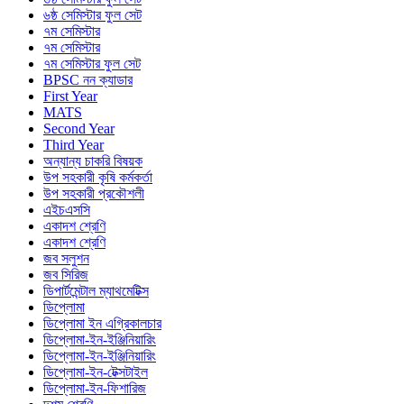
৬ষ্ঠ সেমিস্টার ফুল সেট
৭ম সেমিস্টার
৭ম সেমিস্টার
৭ম সেমিস্টার ফুল সেট
BPSC নন ক্যাডার
First Year
MATS
Second Year
Third Year
অন্যান্য চাকরি বিষয়ক
উপ সহকারী কৃষি কর্মকর্তা
উপ সহকারী প্রকৌশলী
এইচএসসি
একাদশ শ্রেণি
একাদশ শ্রেণি
জব সলুশন
জব সিরিজ
ডিপার্টমেন্টাল ম্যাথমেটিক্স
ডিপ্লোমা
ডিপ্লোমা ইন এগ্রিকালচার
ডিপ্লোমা-ইন-ইঞ্জিনিয়ারিং
ডিপ্লোমা-ইন-ইঞ্জিনিয়ারিং
ডিপ্লোমা-ইন-টেক্সটাইল
ডিপ্লোমা-ইন-ফিশারিজ