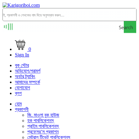
Search
0
Sign In
বুক স্টোর
অভিযোগ/পরামর্শ
অর্ডার ট্র্যাকিং
আমাদের সম্পর্কে
যোগাযোগ
ব্লগ
হোম
প্রকাশনী
জি. মাওলা বুক হাউজ
হক পাবলিকেশনস্
প্রাইম পাবলিকেশনস্
প্রফেসর’স প্রকাশন
সেন্ট্রাল টিভেট পাবলিকেশনস্