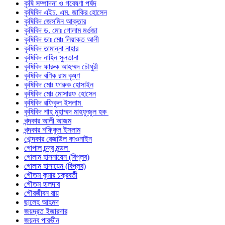
কৃষি সম্পাদনা ও গবেষণা পর্ষদ
কৃষিবিদ এইচ. এম. জাকির হোসেন
কৃষিবিদ জেসমিন আক্তার
কৃষিবিদ ড. মোঃ গোলাম মর্ওজা
কৃষিবিদ ডাঃ মোঃ লিয়াকত আলী
কৃষিবিদ তামান্না নাহার
কৃষিবিদ নাহিন সুলতানা
কৃষিবিদ ফারুক আহম্মদ চৌধুরী
কৃষিবিদ বণিক রাম কৃষ্ণ
কৃষিবিদ মোঃ ফারুক হোসাইন
কৃষিবিদ মোঃ মোসারফ হোসেন
কৃষিবিদ রফিকুল ইসলাম
কৃষিবিদ শাহ মুহাম্মদ মাহফুজুল হক
খন্দকার আলী আজম
খন্দকার শফিকুল ইসলাম
খোন্দকার রেজাউল কাওনাইন
গোপাল চন্দ্র মন্ডল
গোলাম হাসনায়েন (বিপ্লব)
গোলাম হাসায়েন (বিপ্লব)
গৌতম কুমার চক্রবর্তী
গৌতম হালদার
গৌরজীবন রায়
ছালেহ আহমদ
জয়দ্রত ইজারদার
জয়নব পারভীন