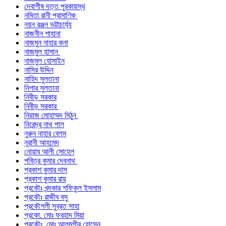
দেবাশীষ দত্ত পুরকায়স্থ
নমিতা রানী প্রামাণিক
নয়ন রঞ্জন ভট্টাচার্য্য
নাজনীন শাহানা
নাজমুন নাহার কনা
নাজমুল হাসান
নাজমুল হোসাইন
নাসির উদ্দিন
নাহিদ সুলতানা
নিগার সুলতানা
নিবীড় সরকার
নিবীড় সরকার
নিয়াজ মোহাম্মদ মিঠুন
নিরেন্দ্র নাথ পাল
নুরুন নাহার বেগম
নূরানী আহমেদ
নোয়াব আলী সোহেল
পবিত্র কুমার দেবনাথ
প্রকাশ কুমার দাস
প্রকাশ কুমার রায়
প্রকৌঃ খন্দকার শফিকুল ইসলাম
প্রকৌঃ রাজীব বসু
প্রকৌশলী সুব্রত সাহা
প্রকো. মোঃ ফরহাদ মিয়া
প্রকৌঃ মোঃ আলমগীর হোসেন