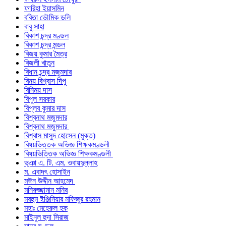
ফারিহা ইয়াসমিন
ববিতা ভৌমিক ডলি
বাবু সাহা
বিকাশ চন্দ্র মণ্ডল
বিকাশ চন্দ্র মন্ডল
বিজয় কুমার মৈত্র
বিজলী খাতুন
বিধান চন্দ্র মজুমদার
বিনয় বিশ্বাস দিপু
বিনিময় দাস
বিপুল সরকার
বিপ্লব কুমার দাস
বিশ্বনাথ মজুমদার
বিশ্বনাথ মজুমদার
বিশ্বাস মাসুদ হোসেন (মুক্ত)
বিষয়ভিত্তক অভিজ্ঞ শিক্ষকমণ্ডলী
বিষয়ভিত্তিক অভিজ্ঞ শিক্ষকমণ্ডলী
ভূঞা এ. টি. এম. ওবায়দুল্লাহ
ম. এবাদৎ হোসাইন
মঈন উদ্দীন আহমেদ
মনিরুজ্জামান মনির
মরহুম ইঞ্জিনিয়ার মফিজুর রহমান
মহাঃ মেহেরুল হক
মাইনুল হুদা সিরাজ