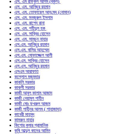
এস. এম রফিকুল আলম (বকুল)
এস. এম. আনিছুর রহমান
এস. এম. তোফায়েল আহ্‌মেদ (নোমান)
এস. এম. মনজুরুল ইসলাম
এস. এম. রাশেদ রানা
এস. এম. শহীদুল হক
এস. এম. সাব্বির হোসেন
এস. এম. সামচুন নাহার
এস.এম. আনিছুর রহমান
এস.এম. বাসির আহম্মেদ
এস.এম. মোফাজ্জেল আলী
এস.এম. সাব্বির হোসেন
এস.এস. আনিছুর রহমান
এসএম আরাফাত
কল্লোল মজুমদার
কাকলি সরকার
কাকলী সরকার
কাজী আবুল কালাম আজাদ
কাজী নেয়ামুল শাহীন
কাজী মোঃ ফখরুল আজম
কাজী শাহীনুর আলম ( শাহাজাদা)
কাবেরী মাহমুদ
কামরুন নাহার
কিশোর কুমার প্রামানিক
কৃষি আব্দুল কাদের আমিন