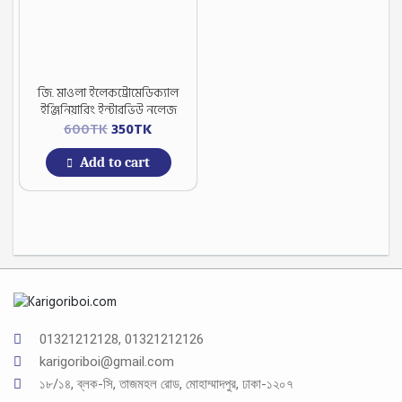
জি. মাওলা ইলেকট্রোমেডিক্যাল
ইঞ্জিনিয়ারিং ইন্টারভিউ নলেজ
Original
Current
600
TK
350
TK
price
price
Add to cart
was:
is:
600TK.
350TK.
01321212128, 01321212126
karigoriboi@gmail.com
১৮/১৪, ব্লক-সি, তাজমহল রোড, মোহাম্মাদপুর, ঢাকা-১২০৭