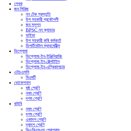
লেখক
জব সিরিজ
নন টেক প্রস্তুতি
উপ সহকারী প্রকৌশলী
জব সলুশন
BPSC নন ক্যাডার
ভাইভা
উপ সহকারী কৃষি কর্মকর্তা
ডিপার্টমেন্টাল ম্যাথমেটিক্স
ডিপ্লোমা
ডিপ্লোমা-ইন-ইঞ্জিনিয়ারিং
ডিপ্লোমা-ইন-টেক্সটাইল
ডিপ্লোমা-ইন-এগ্রিকালচার
এইচএসসি
বিএমটি
ভোকেশনাল
ষষ্ঠ শ্রেণি
নবম শ্রেণি
দশম শ্রেণি
বাউবি
নবম শ্রেণি
দশম শ্রেণি
একাদশ শ্রেণি
দ্বাদশ শ্রেণি
বিএ/বিএসএস প্রোগ্রাম