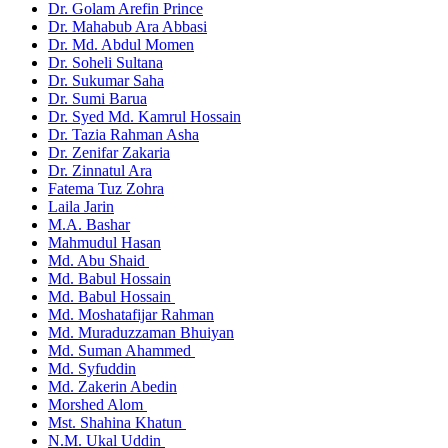
Dr. Golam Arefin Prince
Dr. Mahabub Ara Abbasi
Dr. Md. Abdul Momen
Dr. Soheli Sultana
Dr. Sukumar Saha
Dr. Sumi Barua
Dr. Syed Md. Kamrul Hossain
Dr. Tazia Rahman Asha
Dr. Zenifar Zakaria
Dr. Zinnatul Ara
Fatema Tuz Zohra
Laila Jarin
M.A. Bashar
Mahmudul Hasan
Md. Abu Shaid
Md. Babul Hossain
Md. Babul Hossain
Md. Moshatafijar Rahman
Md. Muraduzzaman Bhuiyan
Md. Suman Ahammed
Md. Syfuddin
Md. Zakerin Abedin
Morshed Alom
Mst. Shahina Khatun
N.M. Ukal Uddin