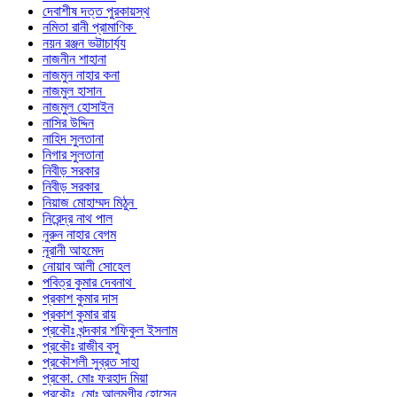
দেবাশীষ দত্ত পুরকায়স্থ
নমিতা রানী প্রামাণিক
নয়ন রঞ্জন ভট্টাচার্য্য
নাজনীন শাহানা
নাজমুন নাহার কনা
নাজমুল হাসান
নাজমুল হোসাইন
নাসির উদ্দিন
নাহিদ সুলতানা
নিগার সুলতানা
নিবীড় সরকার
নিবীড় সরকার
নিয়াজ মোহাম্মদ মিঠুন
নিরেন্দ্র নাথ পাল
নুরুন নাহার বেগম
নূরানী আহমেদ
নোয়াব আলী সোহেল
পবিত্র কুমার দেবনাথ
প্রকাশ কুমার দাস
প্রকাশ কুমার রায়
প্রকৌঃ খন্দকার শফিকুল ইসলাম
প্রকৌঃ রাজীব বসু
প্রকৌশলী সুব্রত সাহা
প্রকো. মোঃ ফরহাদ মিয়া
প্রকৌঃ মোঃ আলমগীর হোসেন