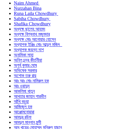
Naim Ahmed
Nurzahan Bina
Runa Laila Chowdhury
Sabiha Chowdhury
Shafika Chowdhury
অধ্যক্ষ ছালেহ আহমদ
অধ্যক্ষ বিশ্বনাথ মজুমদার
অধ্যক্ষ মোঃ আনোয়ার হোসেন
অধ্যাপক ইঞ্জিঃ মোঃ আব্দুল মজিদ
অধ্যাপক জয়ন্ত দাশ
অনামিকা সাহা
অনিল চন্দ্র কীর্তনীয়া
অপূর্ব কুমার ঘোষ
অভিষেক সরকার
অশোক তরু রায়
আঃ আঃ মোঃ নামিরুল হক
আঃ ওয়াদুদ
আকলিমা খাতুন
আখতার জাহান পারভীন
আঁখি বড়ুয়া
আজিজুল হক
আঞ্জোমনোয়ারা
আবদুর রউফ
আবদুল মান্নান মুন্সী
আবু খায়ের মোহাম্মদ মনিরুল হাছান