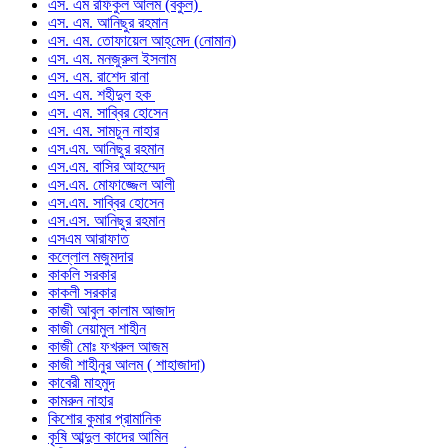
এস. এম রফিকুল আলম (বকুল)
এস. এম. আনিছুর রহমান
এস. এম. তোফায়েল আহ্‌মেদ (নোমান)
এস. এম. মনজুরুল ইসলাম
এস. এম. রাশেদ রানা
এস. এম. শহীদুল হক
এস. এম. সাব্বির হোসেন
এস. এম. সামচুন নাহার
এস.এম. আনিছুর রহমান
এস.এম. বাসির আহম্মেদ
এস.এম. মোফাজ্জেল আলী
এস.এম. সাব্বির হোসেন
এস.এস. আনিছুর রহমান
এসএম আরাফাত
কল্লোল মজুমদার
কাকলি সরকার
কাকলী সরকার
কাজী আবুল কালাম আজাদ
কাজী নেয়ামুল শাহীন
কাজী মোঃ ফখরুল আজম
কাজী শাহীনুর আলম ( শাহাজাদা)
কাবেরী মাহমুদ
কামরুন নাহার
কিশোর কুমার প্রামানিক
কৃষি আব্দুল কাদের আমিন