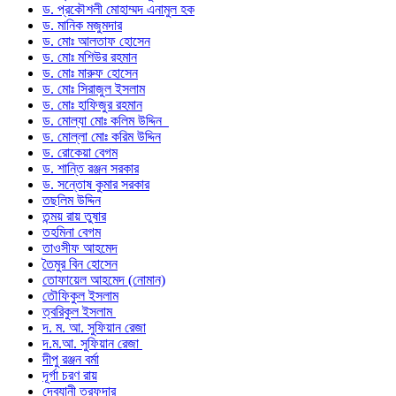
ড. প্রকৌশলী মোহাম্মদ এনামুল হক
ড. মানিক মজুমদার
ড. মোঃ আলতাফ হোসেন
ড. মোঃ মশিউর রহমান
ড. মোঃ মারুফ হোসেন
ড. মোঃ সিরাজুল ইসলাম
ড. মোঃ হাফিজুর রহমান
ড. মোল্যা মোঃ কলিম উদ্দিন
ড. মোল্লা মোঃ করিম উদ্দিন
ড. রোকেয়া বেগম
ড. শান্তি রঞ্জন সরকার
ড. সন্তোষ কুমার সরকার
তছলিম উদ্দিন
তন্ময় রায় তুষার
তহমিনা বেগম
তাওসীফ আহমেদ
তৈমুর বিন হোসেন
তোফায়েল আহমেদ (নোমান)
তৌফিকুল ইসলাম
ত্বরিকুল ইসলাম
দ. ম. আ. সুফিয়ান রেজা
দ.ম.আ. সুফিয়ান রেজা
দীপু রঞ্জন বর্মা
দূর্গা চরণ রায়
দেবযানী তরফদার