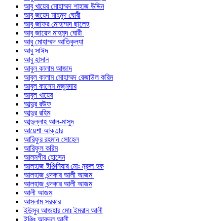
আবু খায়ের মোহাম্মদ শাহাজ উদ্দিন
আবু জয়েদ মাহমুদ ঘোরী
আবু জাফর মোহাম্মদ ছালেহ
আবু জায়েদ মাহমুদ ঘোরী
আবু মোহাম্মদ আতিকুল্যা
আবু সাঈদ
আবু হাসান
আবুল কালাম আজাদ
আবুল কালাম মোহাম্মদ রেজাউল করিম
আবুল কাসেম মজুমদার
আবুল খায়ের
আব্দুর রউফ
আব্দুর রহিম
আব্দুল্লাহ আল-মাসুদ
আয়েশা আক্তার
আরিফুর রহমান সোহেল
আরিফুল করিম
আলমগীর হোসেন
আলহাজ ইঞ্জিনিয়ার মোঃ নূরুল হক
আলহাজ খন্দকার আলী আজম
আলহাজ খন্দকার আলী আজম
আলী আজম
আসলাম সরকার
ইউসুব আজহার মোঃ ইমরান আলী
ইঞ্জিঃ আবদুল আলী