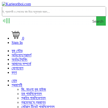
Search
0
Sign In
বুক স্টোর
অভিযোগ/পরামর্শ
অর্ডার ট্র্যাকিং
আমাদের সম্পর্কে
যোগাযোগ
ব্লগ
হোম
প্রকাশনী
জি. মাওলা বুক হাউজ
হক পাবলিকেশনস্
প্রাইম পাবলিকেশনস্
প্রফেসর’স প্রকাশন
সেন্ট্রাল টিভেট পাবলিকেশনস্