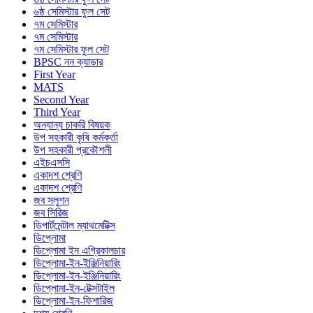
৬ষ্ঠ সেমিস্টার ফুল সেট
৭ম সেমিস্টার
৭ম সেমিস্টার
৭ম সেমিস্টার ফুল সেট
BPSC নন ক্যাডার
First Year
MATS
Second Year
Third Year
অন্যান্য চাকরি বিষয়ক
উপ সহকারী কৃষি কর্মকর্তা
উপ সহকারী প্রকৌশলী
এইচএসসি
একাদশ শ্রেণি
একাদশ শ্রেণি
জব সলুশন
জব সিরিজ
ডিপার্টমেন্টাল ম্যাথমেটিক্স
ডিপ্লোমা
ডিপ্লোমা ইন এগ্রিকালচার
ডিপ্লোমা-ইন-ইঞ্জিনিয়ারিং
ডিপ্লোমা-ইন-ইঞ্জিনিয়ারিং
ডিপ্লোমা-ইন-টেক্সটাইল
ডিপ্লোমা-ইন-ফিশারিজ