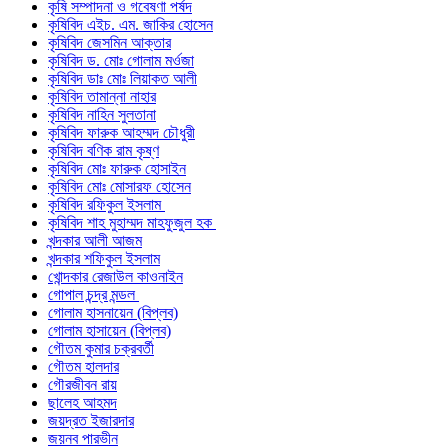
কৃষি সম্পাদনা ও গবেষণা পর্ষদ
কৃষিবিদ এইচ. এম. জাকির হোসেন
কৃষিবিদ জেসমিন আক্তার
কৃষিবিদ ড. মোঃ গোলাম মর্ওজা
কৃষিবিদ ডাঃ মোঃ লিয়াকত আলী
কৃষিবিদ তামান্না নাহার
কৃষিবিদ নাহিন সুলতানা
কৃষিবিদ ফারুক আহম্মদ চৌধুরী
কৃষিবিদ বণিক রাম কৃষ্ণ
কৃষিবিদ মোঃ ফারুক হোসাইন
কৃষিবিদ মোঃ মোসারফ হোসেন
কৃষিবিদ রফিকুল ইসলাম
কৃষিবিদ শাহ মুহাম্মদ মাহফুজুল হক
খন্দকার আলী আজম
খন্দকার শফিকুল ইসলাম
খোন্দকার রেজাউল কাওনাইন
গোপাল চন্দ্র মন্ডল
গোলাম হাসনায়েন (বিপ্লব)
গোলাম হাসায়েন (বিপ্লব)
গৌতম কুমার চক্রবর্তী
গৌতম হালদার
গৌরজীবন রায়
ছালেহ আহমদ
জয়দ্রত ইজারদার
জয়নব পারভীন