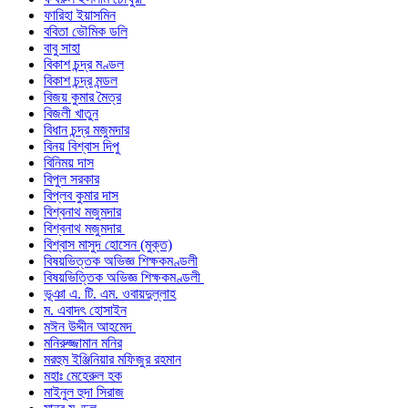
ফারিহা ইয়াসমিন
ববিতা ভৌমিক ডলি
বাবু সাহা
বিকাশ চন্দ্র মণ্ডল
বিকাশ চন্দ্র মন্ডল
বিজয় কুমার মৈত্র
বিজলী খাতুন
বিধান চন্দ্র মজুমদার
বিনয় বিশ্বাস দিপু
বিনিময় দাস
বিপুল সরকার
বিপ্লব কুমার দাস
বিশ্বনাথ মজুমদার
বিশ্বনাথ মজুমদার
বিশ্বাস মাসুদ হোসেন (মুক্ত)
বিষয়ভিত্তক অভিজ্ঞ শিক্ষকমণ্ডলী
বিষয়ভিত্তিক অভিজ্ঞ শিক্ষকমণ্ডলী
ভূঞা এ. টি. এম. ওবায়দুল্লাহ
ম. এবাদৎ হোসাইন
মঈন উদ্দীন আহমেদ
মনিরুজ্জামান মনির
মরহুম ইঞ্জিনিয়ার মফিজুর রহমান
মহাঃ মেহেরুল হক
মাইনুল হুদা সিরাজ