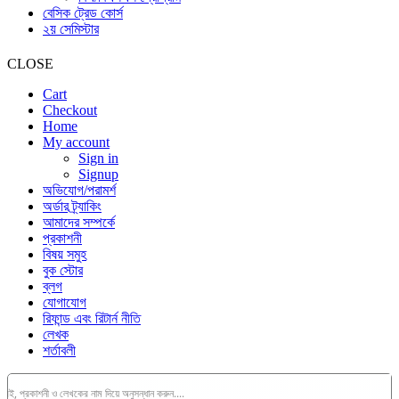
বেসিক ট্রেড কোর্স
২য় সেমিস্টার
CLOSE
Cart
Checkout
Home
My account
Sign in
Signup
অভিযোগ/পরামর্শ
অর্ডার ট্র্যাকিং
আমাদের সম্পর্কে
প্রকাশনী
বিষয় সমুহ
বুক স্টোর
ব্লগ
যোগাযোগ
রিফান্ড এবং রিটার্ন নীতি
লেখক
শর্তাবলী