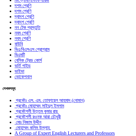
ডিপ্লোমা-ইন-ফিশারিজ
দশম শ্রেণি
দশম শ্রেণি
দ্বাদশ শ্রেণি
দ্বাদশ শ্রেণি
নন টেক প্রস্তুতি
নবম শ্রেণি
নবম শ্রেণি
বাউবি
বিএ/বিএসএস প্রোগ্রাম
বিএমটি
বেসিক ট্রেড কোর্স
ভর্তি গাইড
ভাইভা
ভোকেশনাল
লেখকসমূহ
প্রকৌঃ এস. এম. তোফায়েল আহমাদ (নোমান)
প্রকৌঃ মোহাম্মদ সাইদুল ইসলাম
প্রকৌশলী উত্তম কুমার রায়
প্রকৌশলী রওনক আরা চৌধুরী
মোঃ নিজাম উদ্দীন
মোহাম্মদ কলিম উল্লাহ
A Group of Expert English Lecturers and Professors