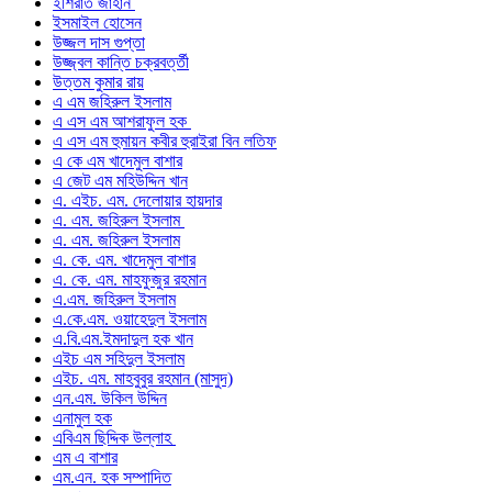
ইশিরাত জাহান
ইসমাইল হোসেন
উজ্জল দাস গুপ্তা
উজ্জ্বল কান্তি চক্রবর্ত্তী
উত্তম কুমার রায়
এ এম জহিরুল ইসলাম
এ এস এম আশরাফুল হক
এ এস এম হুমায়ন কবীর হুরাইরা বিন লতিফ
এ কে এম খাদেমুল বাশার
এ জেট এম মহিউদ্দিন খান
এ. এইচ. এম. দেলোয়ার হায়দার
এ. এম. জহিরুল ইসলাম
এ. এম. জহিরুল ইসলাম
এ. কে. এম. খাদেমুল বাশার
এ. কে. এম. মাহফুজুর রহমান
এ.এম. জহিরুল ইসলাম
এ.কে.এম. ওয়াহেদুল ইসলাম
এ.বি.এম.ইমদাদুল হক খান
এইচ এম সহিদুল ইসলাম
এইচ. এম. মাহবুবুর রহমান (মাসুদ)
এন.এম. উকিল উদ্দিন
এনামুল হক
এবিএম ছিদ্দিক উল্লাহ
এম এ বাশার
এম.এন. হক সম্পাদিত