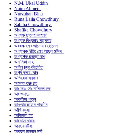
N.M. Ukal Uddin
Naim Ahmed
Nurzahan Bina
Runa Laila Chowdhury
Sabiha Chowdhury
Shafika Chowdhury
অধ্যক্ষ ছালেহ আহমদ
অধ্যক্ষ বিশ্বনাথ মজুমদার
অধ্যক্ষ মোঃ আনোয়ার হোসেন
অধ্যাপক ইঞ্জিঃ মোঃ আব্দুল মজিদ
অধ্যাপক জয়ন্ত দাশ
অনামিকা সাহা
অনিল চন্দ্র কীর্তনীয়া
অপূর্ব কুমার ঘোষ
অভিষেক সরকার
অশোক তরু রায়
আঃ আঃ মোঃ নামিরুল হক
আঃ ওয়াদুদ
আকলিমা খাতুন
আখতার জাহান পারভীন
আঁখি বড়ুয়া
আজিজুল হক
আঞ্জোমনোয়ারা
আবদুর রউফ
আবদুল মান্নান মুন্সী