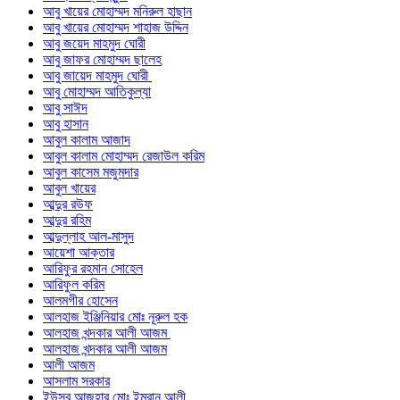
আবু খায়ের মোহাম্মদ মনিরুল হাছান
আবু খায়ের মোহাম্মদ শাহাজ উদ্দিন
আবু জয়েদ মাহমুদ ঘোরী
আবু জাফর মোহাম্মদ ছালেহ
আবু জায়েদ মাহমুদ ঘোরী
আবু মোহাম্মদ আতিকুল্যা
আবু সাঈদ
আবু হাসান
আবুল কালাম আজাদ
আবুল কালাম মোহাম্মদ রেজাউল করিম
আবুল কাসেম মজুমদার
আবুল খায়ের
আব্দুর রউফ
আব্দুর রহিম
আব্দুল্লাহ আল-মাসুদ
আয়েশা আক্তার
আরিফুর রহমান সোহেল
আরিফুল করিম
আলমগীর হোসেন
আলহাজ ইঞ্জিনিয়ার মোঃ নূরুল হক
আলহাজ খন্দকার আলী আজম
আলহাজ খন্দকার আলী আজম
আলী আজম
আসলাম সরকার
ইউসুব আজহার মোঃ ইমরান আলী