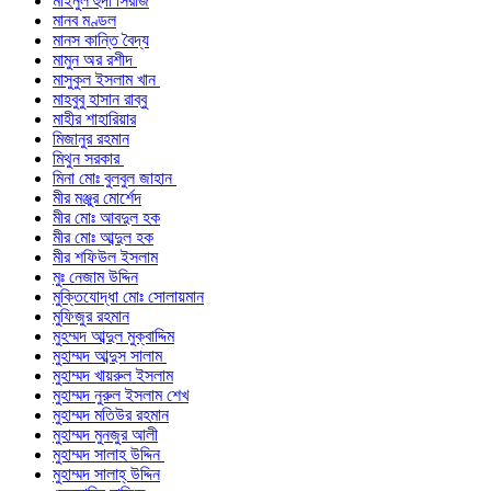
মাইনুল হুদা সিরাজ
মানব মণ্ডল
মানস কান্তি বৈদ্য
মামুন অর রশীদ
মাসুকুল ইসলাম খান
মাহবুবু হাসান রাব্বু
মাহীর শাহারিয়ার
মিজানুর রহমান
মিথুন সরকার
মিনা মোঃ বুলবুল জাহান
মীর মঞ্জুর মোর্শেদ
মীর মোঃ আবদুল হক
মীর মোঃ আব্দুল হক
মীর শফিউল ইসলাম
মুঃ নেজাম উদ্দিন
মুক্তিযোদ্ধা মোঃ সোলায়মান
মুফিজুর রহমান
মুহম্মদ আব্দুল মুক্বাদ্দিম
মুহাম্মদ আব্দুস সালাম
মুহাম্মদ খায়রুল ইসলাম
মুহাম্মদ নুরুল ইসলাম শেখ
মুহাম্মদ মতিউর রহমান
মুহাম্মদ মুনজুর আলী
মুহাম্মদ সালাহ উদ্দিন
মুহাম্মদ সালাহ্ উদ্দিন