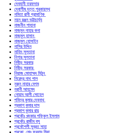
দেবযানী তরফদার
দেবাশীষ দত্ত পুরকায়স্থ
নমিতা রানী প্রামাণিক
নয়ন রঞ্জন ভট্টাচার্য্য
নাজনীন শাহানা
নাজমুন নাহার কনা
নাজমুল হাসান
নাজমুল হোসাইন
নাসির উদ্দিন
নাহিদ সুলতানা
নিগার সুলতানা
নিবীড় সরকার
নিবীড় সরকার
নিয়াজ মোহাম্মদ মিঠুন
নিরেন্দ্র নাথ পাল
নুরুন নাহার বেগম
নূরানী আহমেদ
নোয়াব আলী সোহেল
পবিত্র কুমার দেবনাথ
প্রকাশ কুমার দাস
প্রকাশ কুমার রায়
প্রকৌঃ খন্দকার শফিকুল ইসলাম
প্রকৌঃ রাজীব বসু
প্রকৌশলী সুব্রত সাহা
প্রকো. মোঃ ফরহাদ মিয়া