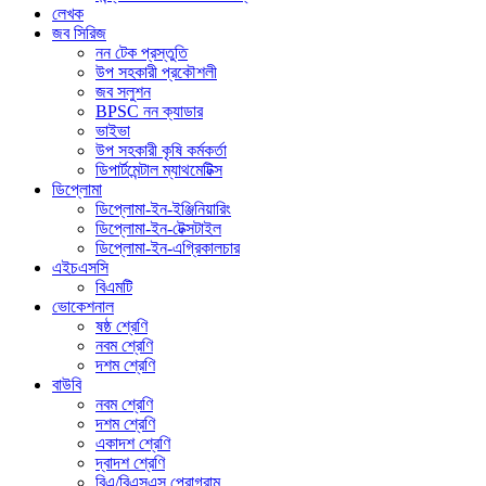
লেখক
জব সিরিজ
নন টেক প্রস্তুতি
উপ সহকারী প্রকৌশলী
জব সলুশন
BPSC নন ক্যাডার
ভাইভা
উপ সহকারী কৃষি কর্মকর্তা
ডিপার্টমেন্টাল ম্যাথমেটিক্স
ডিপ্লোমা
ডিপ্লোমা-ইন-ইঞ্জিনিয়ারিং
ডিপ্লোমা-ইন-টেক্সটাইল
ডিপ্লোমা-ইন-এগ্রিকালচার
এইচএসসি
বিএমটি
ভোকেশনাল
ষষ্ঠ শ্রেণি
নবম শ্রেণি
দশম শ্রেণি
বাউবি
নবম শ্রেণি
দশম শ্রেণি
একাদশ শ্রেণি
দ্বাদশ শ্রেণি
বিএ/বিএসএস প্রোগ্রাম