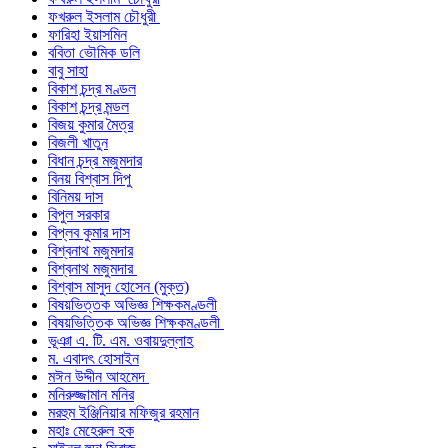
ফখরুল ইসলাম চৌধুরী
ফারিহা ইয়াসমিন
ববিতা ভৌমিক ডলি
বাবু সাহা
বিকাশ চন্দ্র মণ্ডল
বিকাশ চন্দ্র মন্ডল
বিজয় কুমার মৈত্র
বিজলী খাতুন
বিধান চন্দ্র মজুমদার
বিনয় বিশ্বাস দিপু
বিনিময় দাস
বিপুল সরকার
বিপ্লব কুমার দাস
বিশ্বনাথ মজুমদার
বিশ্বনাথ মজুমদার
বিশ্বাস মাসুদ হোসেন (মুক্ত)
বিষয়ভিত্তক অভিজ্ঞ শিক্ষকমণ্ডলী
বিষয়ভিত্তিক অভিজ্ঞ শিক্ষকমণ্ডলী
ভূঞা এ. টি. এম. ওবায়দুল্লাহ
ম. এবাদৎ হোসাইন
মঈন উদ্দীন আহমেদ
মনিরুজ্জামান মনির
মরহুম ইঞ্জিনিয়ার মফিজুর রহমান
মহাঃ মেহেরুল হক