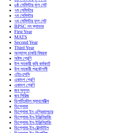
৬ষ্ঠ সেমিস্টার ফুল সেট
৭ম সেমিস্টার
৭ম সেমিস্টার
৭ম সেমিস্টার ফুল সেট
BPSC নন ক্যাডার
First Year
MATS
Second Year
Third Year
অন্যান্য চাকরি বিষয়ক
অষ্টম শ্রেণি
উপ সহকারী কৃষি কর্মকর্তা
উপ সহকারী প্রকৌশলী
এইচএসসি
একাদশ শ্রেণি
একাদশ শ্রেণি
জব সলুশন
জব সিরিজ
ডিপার্টমেন্টাল ম্যাথমেটিক্স
ডিপ্লোমা
ডিপ্লোমা ইন এগ্রিকালচার
ডিপ্লোমা-ইন-ইঞ্জিনিয়ারিং
ডিপ্লোমা-ইন-ইঞ্জিনিয়ারিং
ডিপ্লোমা-ইন-টেক্সটাইল