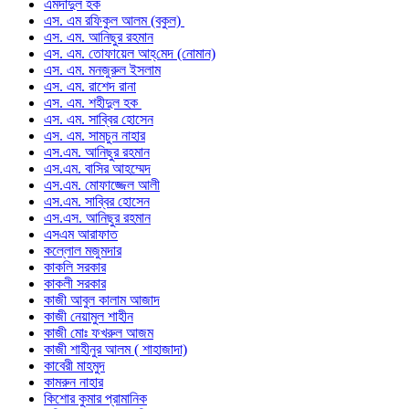
এমদাদুল হক
এস. এম রফিকুল আলম (বকুল)
এস. এম. আনিছুর রহমান
এস. এম. তোফায়েল আহ্‌মেদ (নোমান)
এস. এম. মনজুরুল ইসলাম
এস. এম. রাশেদ রানা
এস. এম. শহীদুল হক
এস. এম. সাব্বির হোসেন
এস. এম. সামচুন নাহার
এস.এম. আনিছুর রহমান
এস.এম. বাসির আহম্মেদ
এস.এম. মোফাজ্জেল আলী
এস.এম. সাব্বির হোসেন
এস.এস. আনিছুর রহমান
এসএম আরাফাত
কল্লোল মজুমদার
কাকলি সরকার
কাকলী সরকার
কাজী আবুল কালাম আজাদ
কাজী নেয়ামুল শাহীন
কাজী মোঃ ফখরুল আজম
কাজী শাহীনুর আলম ( শাহাজাদা)
কাবেরী মাহমুদ
কামরুন নাহার
কিশোর কুমার প্রামানিক