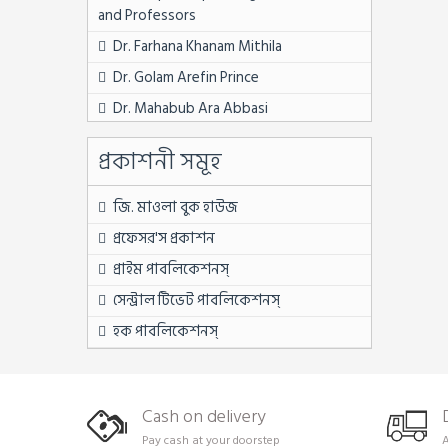
৭ম সেমিস্টার
and Professors
৭ম সেমিস্টার ফুল সেট
Dr. Farhana Khanam Mithila
BPSC নন ক্যাডার
Dr. Golam Arefin Prince
First Year
Dr. Mahabub Ara Abbasi
MATS
Dr. Md. Abdul Momen
প্রকাশনী সমূহ
Second Year
Dr. Soheli Sultana
Third Year
Dr. Sukumar Saha
জি. মাওলা বুক হাউজ
অন্যান্য চাকরি বিষয়ক
Dr. Sumi Barua
প্রফেসর'স প্রকাশন
অষ্টম শ্রেণি
Dr. Syed Md. Kamrul Hossain
প্রাইম পাবলিকেশনস্
উপ সহকারী কৃষি কর্মকর্তা
Dr. Tazia Rahman Asha
সেন্ট্রাল টিভেট পাবলিকেশনস্
উপ সহকারী প্রকৌশলী
Dr. Zenifar Zakaria
হক পাবলিকেশনস্
এইচএসসি
Dr. Zinnatul Ara
একাদশ শ্রেণি
Fatema Tuz Zohra
Cash on delivery
একাদশ শ্রেণি
Laila Jarin
Pay cash at your doorstep
A