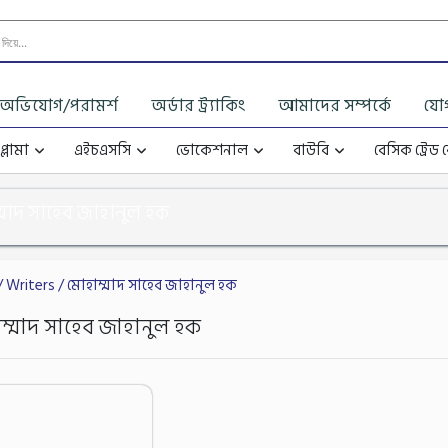
অভিযোগ/পরামর্শ
অর্ডার ট্র্যাকিং
আমাদের সম্পর্কে
যো
্লোমা
এইচএসসি
ভোকেশনাল
বাউবি
বেসিক ট্রেড 
্মাদ সাহেব জাহানুল হক
/ Writers / মোহাম্মাদ সাহেব জাহানুল হক
ম্মাদ সাহেব জাহানুল হক