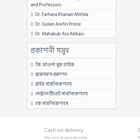
৭ম সেমিস্টার
and Professors
৭ম সেমিস্টার ফুল সেট
Dr. Farhana Khanam Mithila
BPSC নন ক্যাডার
Dr. Golam Arefin Prince
First Year
Dr. Mahabub Ara Abbasi
MATS
Dr. Md. Abdul Momen
প্রকাশনী সমূহ
Second Year
Dr. Soheli Sultana
Third Year
Dr. Sukumar Saha
জি. মাওলা বুক হাউজ
অন্যান্য চাকরি বিষয়ক
Dr. Sumi Barua
প্রফেসর'স প্রকাশন
উপ সহকারী কৃষি কর্মকর্তা
Dr. Syed Md. Kamrul Hossain
প্রাইম পাবলিকেশনস্
উপ সহকারী প্রকৌশলী
Dr. Tazia Rahman Asha
সেন্ট্রাল টিভেট পাবলিকেশনস্
এইচএসসি
Dr. Zenifar Zakaria
হক পাবলিকেশনস্
একাদশ শ্রেণি
Dr. Zinnatul Ara
একাদশ শ্রেণি
Fatema Tuz Zohra
Cash on delivery
জব সলুশন
Laila Jarin
Pay cash at your doorstep
A