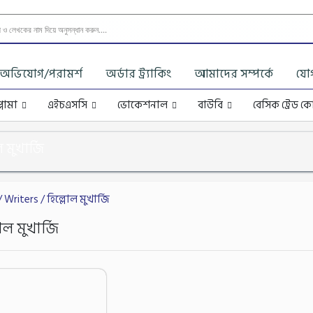
অভিযোগ/পরামর্শ
অর্ডার ট্র্যাকিং
আমাদের সম্পর্কে
যো
্লোমা
এইচএসসি
ভোকেশনাল
বাউবি
বেসিক ট্রেড কো
ল মুখার্জি
 Writers / হিল্লোল মুখার্জি
োল মুখার্জি