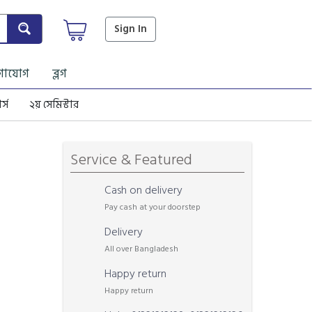
Sign In
গাযোগ
ব্লগ
র্স
২য় সেমিস্টার
Service & Featured
Cash on delivery
Pay cash at your doorstep
Delivery
All over Bangladesh
Happy return
Happy return