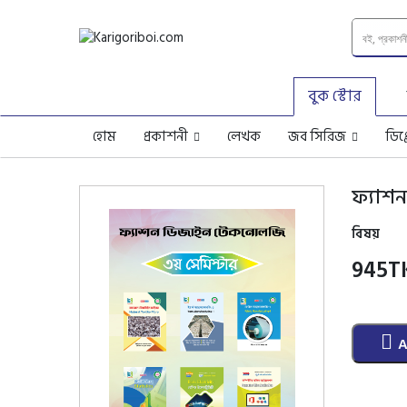
বুক স্টোর
হোম
প্রকাশনী
লেখক
জব সিরিজ
ডিপ
ফ্যাশ
বিষয়
945
T
A