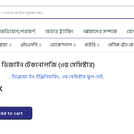
অভিযোগ/পরামর্শ
অর্ডার ট্র্যাকিং
আমাদের সম্পর্কে
যো
্লোমা
এইচএসসি
ভোকেশনাল
বাউবি
বেসিক ট্রেড কো
ন ডিজাইন টেকনোলজি (৩য় সেমিস্টার)
ডিপ্লোমা-ইন-ইঞ্জিনিয়ারিং
৩য় সেমিস্টার ফুল সেট
:
,
,
K
dd to cart