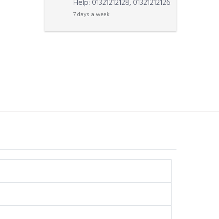
Help: 01321212128, 01321212126
7 days a week