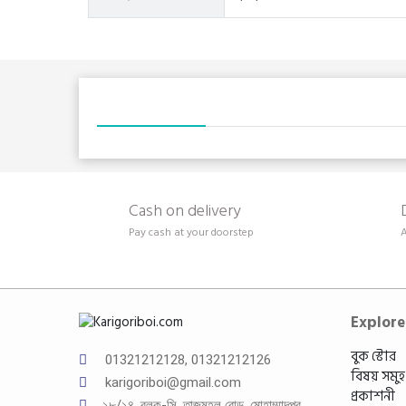
Cash on delivery
Pay cash at your doorstep
A
Explore
বুক স্টোর
01321212128, 01321212126
বিষয় সমুহ
karigoriboi@gmail.com
প্রকাশনী
১৮/১৪, ব্লক-সি, তাজমহল রোড, মোহাম্মাদপুর,