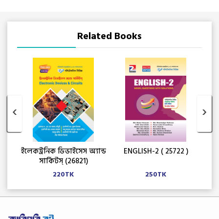
Related Books
‹
›
টিস
ইলেকট্রনিক ডিভাইসেস অ্যান্ড
ENGLISH-2 ( 25722 )
বে
সার্কিটস্ (26821)
220
TK
250
TK