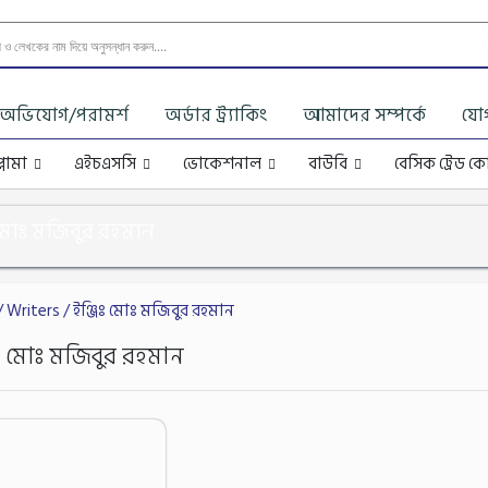
অভিযোগ/পরামর্শ
অর্ডার ট্র্যাকিং
আমাদের সম্পর্কে
যো
্লোমা
এইচএসসি
ভোকেশনাল
বাউবি
বেসিক ট্রেড কো
 মোঃ মজিবুর রহমান
/ Writers / ইঞ্জিঃ মোঃ মজিবুর রহমান
িঃ মোঃ মজিবুর রহমান