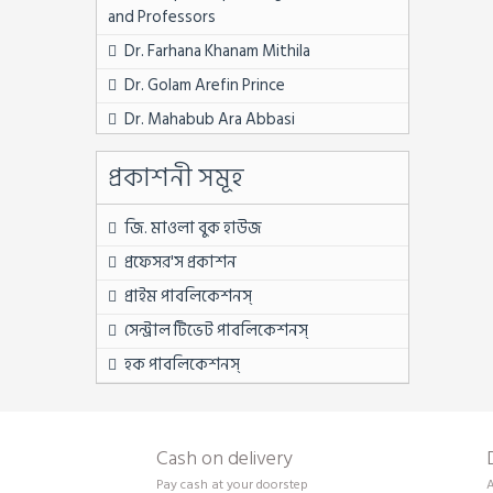
৭ম সেমিস্টার
and Professors
৭ম সেমিস্টার ফুল সেট
Dr. Farhana Khanam Mithila
BPSC নন ক্যাডার
Dr. Golam Arefin Prince
First Year
Dr. Mahabub Ara Abbasi
MATS
Dr. Md. Abdul Momen
প্রকাশনী সমূহ
Second Year
Dr. Soheli Sultana
Third Year
Dr. Sukumar Saha
জি. মাওলা বুক হাউজ
অন্যান্য চাকরি বিষয়ক
Dr. Sumi Barua
প্রফেসর'স প্রকাশন
উপ সহকারী কৃষি কর্মকর্তা
Dr. Syed Md. Kamrul Hossain
প্রাইম পাবলিকেশনস্
উপ সহকারী প্রকৌশলী
Dr. Tazia Rahman Asha
সেন্ট্রাল টিভেট পাবলিকেশনস্
এইচএসসি
Dr. Zenifar Zakaria
হক পাবলিকেশনস্
একাদশ শ্রেণি
Dr. Zinnatul Ara
একাদশ শ্রেণি
Fatema Tuz Zohra
Cash on delivery
জব সলুশন
Laila Jarin
Pay cash at your doorstep
A