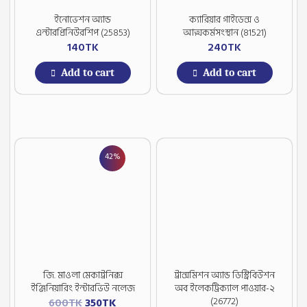
ইনোভেশন অ্যান্ড
ক্যারিয়ার গাইডেন্স ও
এন্টারপ্রিনিউরশিপ (25853)
আত্মকর্মসংস্থান (81521)
140
TK
240
TK
Add to cart
Add to cart
42%
জি. মাওলা মেকাট্রনিক্স
ট্রান্সমিশন অ্যান্ড ডিস্ট্রিবিউশন
ইঞ্জিনিয়ারিং ইন্টারভিউ নলেজ
অব ইলেকট্রিক্যাল পাওয়ার-২
Original
Current
(26772)
600
TK
350
TK